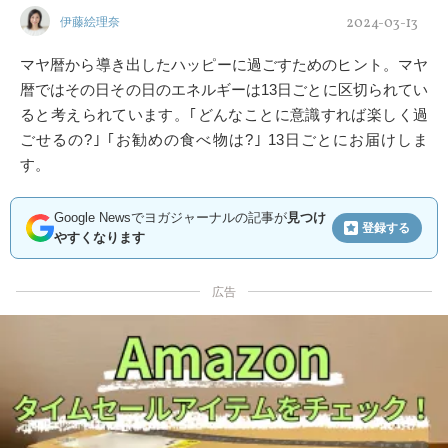
2024-03-13
伊藤絵理奈
マヤ暦から導き出したハッピーに過ごすためのヒント。マヤ
暦ではその日その日のエネルギーは13日ごとに区切られてい
ると考えられています。｢どんなことに意識すれば楽しく過
ごせるの?｣ ｢お勧めの食べ物は?｣ 13日ごとにお届けしま
す。
Google Newsでヨガジャーナルの記事が
見つけ
登録する
やすくなります
広告