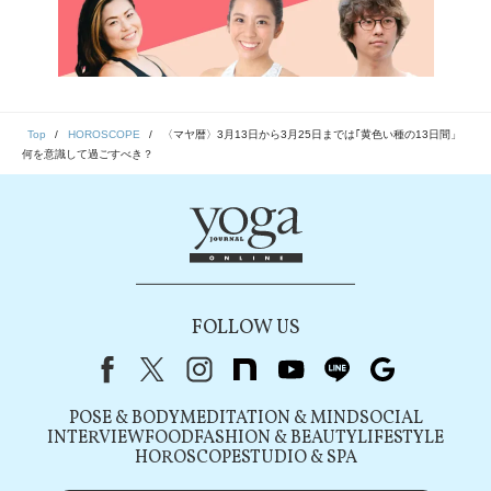
Top
HOROSCOPE
〈マヤ暦〉3月13日から3月25日までは｢黄色い種の13日間」
何を意識して過ごすべき？
FOLLOW US
Facebook
X（旧Twitter）
instagram
note
youtube
line
Google
POSE & BODY
MEDITATION & MIND
SOCIAL
INTERVIEW
FOOD
FASHION & BEAUTY
LIFESTYLE
HOROSCOPE
STUDIO & SPA