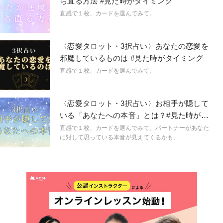
ち直る方法 #見た時がタイミング
や予兆にも気づき始め、「今、ここ」に集中できるよう
に。マインドフルに生きられるようになるのです。
直感で１枚、カードを選んでみて。
「今、ここ」を生きるためのマインドフルネスな占星術
です。
〈恋愛タロット・3択占い〉あなたの恋愛を
邪魔しているものは #見た時がタイミング
直感で１枚、カードを選んでみて。
〈恋愛タロット・3択占い〉お相手が隠して
いる「あなたへの本音」とは？#見た時がタ
イミング
直感で１枚、カードを選んでみて。パートナーがあなた
に対して思っている本音が見えてくるかも。