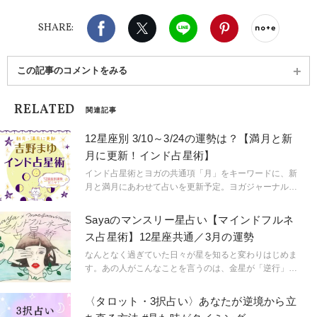
Facebook
X（旧twitter）
LINE
Pinterest
noteで
SHARE:
この記事のコメントをみる
RELATED
関連記事
12星座別 3/10～3/24の運勢は？【満月と新
月に更新！インド占星術】
インド占星術とヨガの共通項「月」をキーワードに、新
月と満月にあわせて占いを更新予定。ヨガジャーナル日
本版で大人気の公式キャラクターニャンティが、12星座
に扮して皆さんの運勢をお届けします♡
Sayaのマンスリー星占い【マインドフルネ
ス占星術】12星座共通／3月の運勢
なんとなく過ぎていた日々が星を知ると変わりはじめま
す。あの人がこんなことを言うのは、金星が「逆行」し
ているから。連絡ミスが多発するのは水星「逆行」のせ
い。こんなにも気持ちが盛り上がるのは満月だからと言
〈タロット・3択占い〉あなたが逆境から立
うように。星という眼鏡をもつことで、小さなささやき