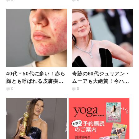
40代・50代に多い！赤ら
奇跡の60代ジュリアン・
顔とも呼ばれる皮膚疾患
ムーアも大絶賛！今ハリ
【酒さ】になりやすい人
ウッドで人気の「赤外線
0
0
の特徴とは？医師が解説
ライトによるLED美容」
とは