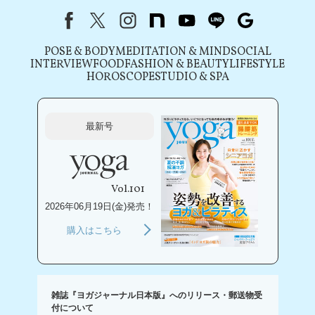
Facebook
X（旧Twitter）
instagram
note
youtube
line
Google
POSE & BODY
MEDITATION & MIND
SOCIAL
INTERVIEW
FOOD
FASHION & BEAUTY
LIFESTYLE
HOROSCOPE
STUDIO & SPA
最新号
Vol.101
2026年06月19日(金)発売！
購入はこちら
雑誌『ヨガジャーナル日本版』へのリリース・郵送物受
付について