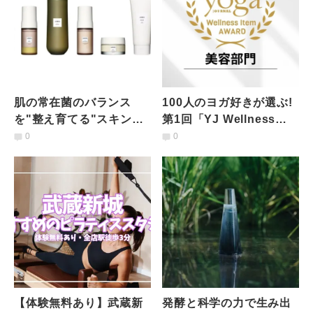
肌の常在菌のバランス
100人のヨガ好きが選ぶ!
を"整え育てる"スキンケ
第1回「YJ Wellness
ア「AHRES」熟成発酵
Item award」美容部門発
0
0
から生まれるローション
表
の魅力
【体験無料あり】武蔵新
発酵と科学の力で生み出