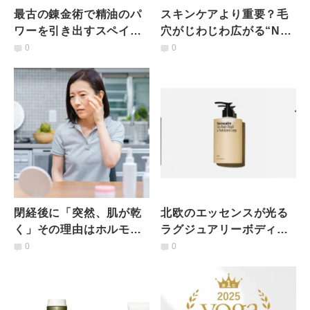
最古の錬金術で精油のパ
スキンケアより重要？毛
ワーを引き出すスペイン
穴がじわじわ広がる“NG
発「ALQVIMIA」
食習慣”とは｜管理栄養士
0
0
が解説
閉経後に「突然、肌が乾
北欧のエッセンスが光る
く」その理由はホルモン
ラグジュアリーボディケ
低下？更年期の肌の最適
ア「Nécessaire」
0
0
なケア方法を皮膚科専門
医が伝授