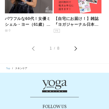
パワフルな60代！女優ミ
【自宅にお届け！】雑誌
シェル・ヨー（61歳）
『ヨガジャーナル日本
若々しさを保つための３
版』予約購読のご案内
0
PR
つのシンプルな健康ルー
ル
1
8
/
Top
スキンケア
FOLLOW US