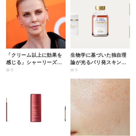
「クリーム以上に効果を
生物学に基づいた独自理
感じる」シャーリーズ・
論が光るパリ発スキンケ
セロン（50歳）が絶賛！
ア「BIOLOGIQUE
0
0
ハリウッド女優たちを魅
RECHERCHE」
了する“赤い光”美容法と
は