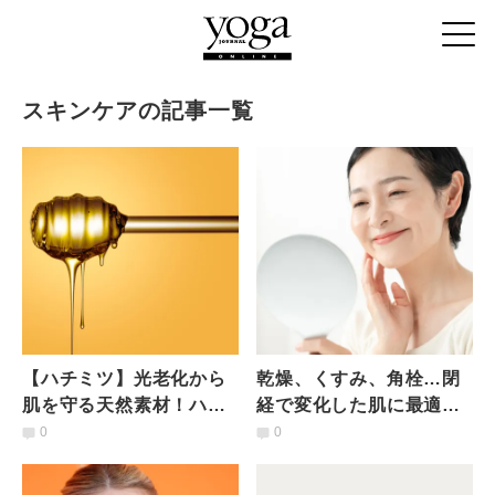
スキンケアの記事一覧
【ハチミツ】光老化から
乾燥、くすみ、角栓…閉
肌を守る天然素材！ハチ
経で変化した肌に最適な
ミツの「肌幹細胞」を守
ケアとは？皮膚科専門医
0
0
るアンチエイジング効果
が教える「更年期世代の
と隠された肌修復パワー
スキンケア」