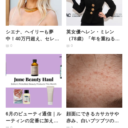
シエナ、ヘイリーも夢
英女優ヘレン・ミレン
中！40万円超え、セレブ
（78歳）「年を重ねるの
たちに今大人気の「レー
はラッキーなこと」美と
0
0
ザー美顔器」従来品との
エイジングに対する考え
違いは？
を語る
6月のビューティ通信｜ル
顔面にできるカサカサや
ーティンの定番に加えた
赤み、白いブツブツの正
い秀逸アイテムたち
体とは？医師が解説
0
0