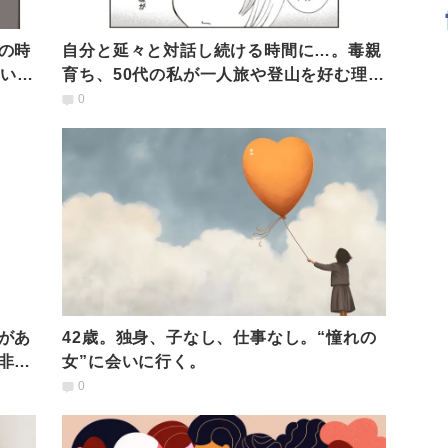
の時
自分と延々と対話し続ける時間に…。毒親
ない人
育ち、50代の私が一人旅や登山を好む理由
【経験談】
0
があ
42歳。独身、子なし、仕事なし。“憧れの
非婚
女”に会いに行く。
0