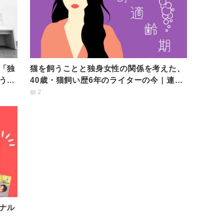
「独
猫を飼うことと独身女性の関係を考えた、
うス
40歳・猫飼い歴6年のライターの今｜連載
#発酵適齢期
2
ナル