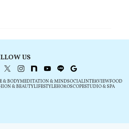
LLOW US
acebook
X（旧Twitter）
instagram
note
youtube
line
Google
E & BODY
MEDITATION & MIND
SOCIAL
INTERVIEW
FOOD
HION & BEAUTY
LIFESTYLE
HOROSCOPE
STUDIO & SPA