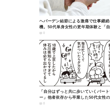
ヘバーデン結節による激痛で仕事継続
機。50代単身女性の更年期体験と「
しい日常」のヒント
0
「自分はずっと共に歩いていくパート
ー」他者依存から卒業した50代女性
な生き方【経験談】
0