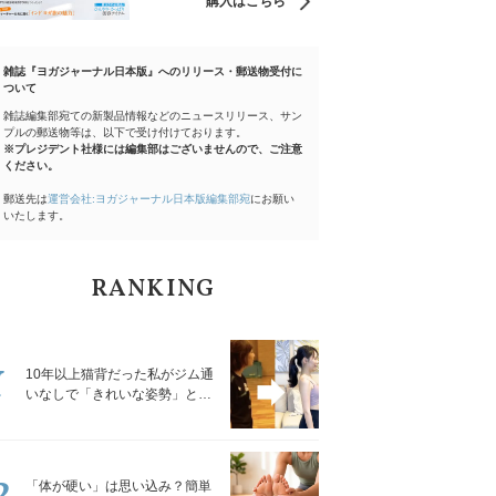
購入はこちら
雑誌『ヨガジャーナル日本版』へのリリース・郵送物受付に
ついて
雑誌編集部宛ての新製品情報などのニュースリリース、サン
プルの郵送物等は、以下で受け付けております。
※プレジデント社様には編集部はございませんので、ご注意
ください。
郵送先は
運営会社:ヨガジャーナル日本版編集部宛
にお願い
いたします。
RANKING
1
10年以上猫背だった私がジム通
いなしで「きれいな姿勢」と褒
められるようになった秘密の習
慣
2
「体が硬い」は思い込み？簡単