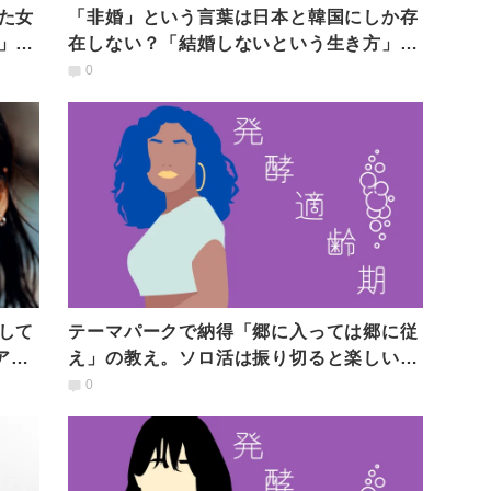
た女
「非婚」という言葉は日本と韓国にしか存
」を
在しない？「結婚しないという生き方」を
選んだ女性たちの選択
0
して
テーマパークで納得「郷に入っては郷に従
ア
え」の教え。ソロ活は振り切ると楽しい！
連載 #発酵適齢期
0