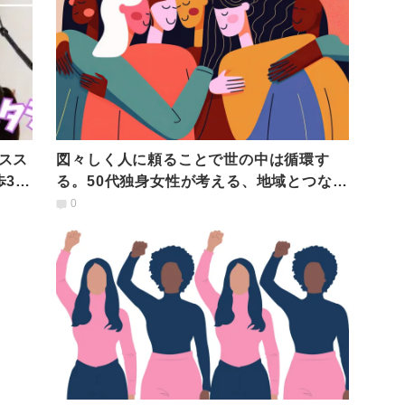
スス
図々しく人に頼ることで世の中は循環す
歩3分
る。50代独身女性が考える、地域とつなが
り孤立しない暮らし方
0