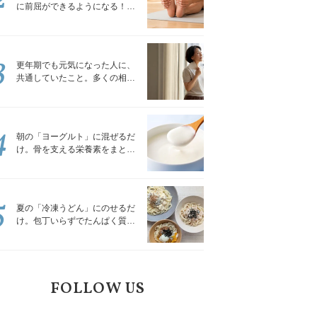
に前屈ができるようになる！腿
裏を少しずつゆるめる「前屈ス
トレッチ」
3
更年期でも元気になった人に、
共通していたこと。多くの相談
を受けてきた私が言える、たっ
たひとつのこと
4
朝の「ヨーグルト」に混ぜるだ
け。骨を支える栄養素をまとめ
て補える食材3選｜管理栄養士が
解説
5
夏の「冷凍うどん」にのせるだ
け。包丁いらずでたんぱく質を
補える組み合わせ3選｜管理栄養
士が解説
FOLLOW US