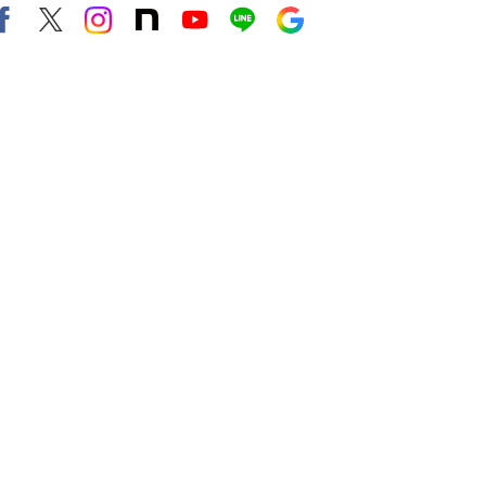
Facebook
X（旧twitter）
instagram
note
Youtube
line
Google