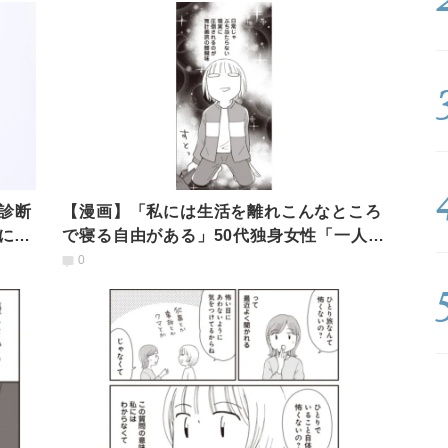
診断
【漫画】「私には生活を離れこんなところ
につ
で寝る自由がある」50代独身女性「一人
旅」の醍醐味
0