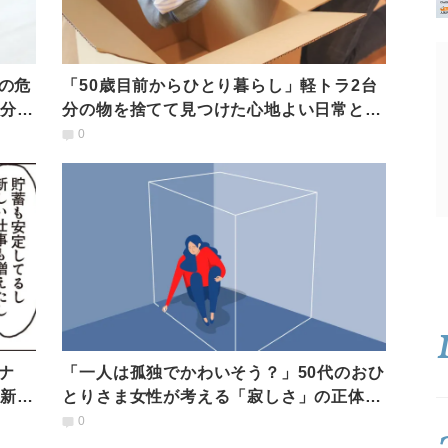
の危
「50歳目前からひとり暮らし」軽トラ2台
自分ら
分の物を捨てて見つけた心地よい日常と独
立の道のり｜経験談
0
ナ
「一人は孤独でかわいそう？」50代のおひ
の新た
とりさま女性が考える「寂しさ」の正体
【経験談】
0