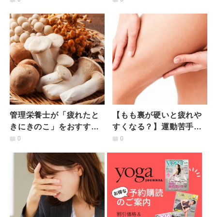
を撃退するストレッチ
&疲労回復ストレッチ
管理栄養士が「疲れたと
【もも裏が硬いと疲れや
きにきのこ」をおすすめ
すくなる？】運動苦手さ
したい理由｜きのこに含
んも簡単！１日の疲れを
0
0
まれる栄養素とおすすめ
リセットする「もも裏ほ
の食べ方
ぐし」