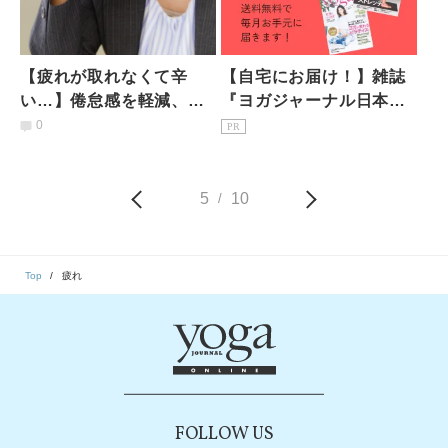
【疲れが取れなくて辛
【自宅にお届け！】雑誌
い…】倦怠感を軽減、頑
『ヨガジャーナル日本
張りすぎる身体を癒し呼
版』予約購読のご案内
0
PR
吸を深める「広背筋スト
レッチ」
5
10
/
Top
疲れ
FOLLOW US