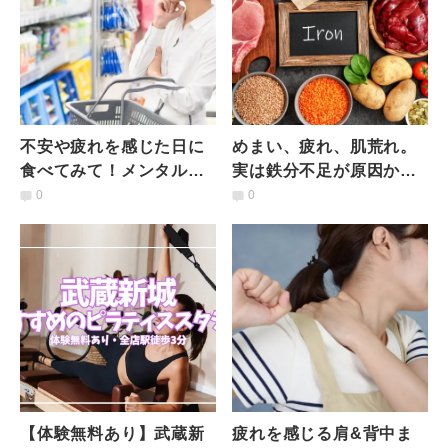
不安や疲れを感じた日に
めまい、疲れ、肌荒れ。
食べてみて！メンタルバ
実は鉄分不足が原因か
ランスを整えてくれる
も？レバーだけじゃな
0
0
〈コンビニで買えるおや
い！【鉄を摂取しやすい
つ食材〉
食材】3選
【体験無料あり】武蔵新
疲れを感じる肩&背中ま