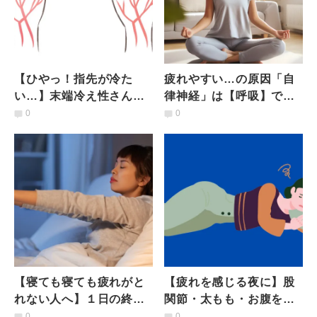
【ひやっ！指先が冷た
疲れやすい…の原因「自
い…】末端冷え性さん注
律神経」は【呼吸】で整
目！ 体がポカポカ温ま
う！理学療法士が教える
0
0
る全身ストレッチ２選
「ON・OFFの呼吸」
【寝ても寝ても疲れがと
【疲れを感じる夜に】股
れない人へ】１日の終わ
関節・太もも・お腹を一
りに３分でOK「だるい」
挙に伸ばせる！血行促進
0
0