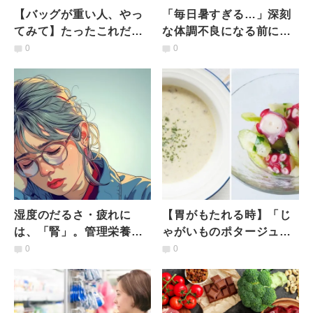
【バッグが重い人、やっ
「毎日暑すぎる…」深刻
てみて】たったこれだけ
な体調不良になる前に！
で腕の疲れスッキリ！二
夏バテを予防する簡単２
0
0
の腕のダルさ解消ストレ
ポーズ【夏バテ度チェッ
ッチ
ク付き】
湿度のだるさ・疲れに
【胃がもたれる時】「じ
は、「腎」。管理栄養士
ゃがいものポタージュ」
が教える、おいしく食べ
or「セロリのマリネ」ど
0
0
て労わる〈養生食の選び
ちらがおすすめ？栄養士
方〉3選
が解説