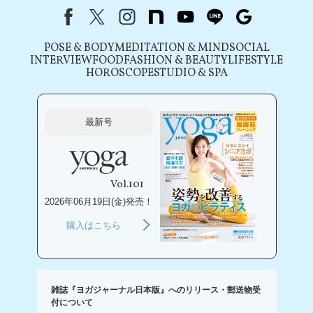
Facebook
X（旧Twitter）
instagram
note
youtube
line
Google
POSE & BODY
MEDITATION & MIND
SOCIAL
INTERVIEW
FOOD
FASHION & BEAUTY
LIFESTYLE
HOROSCOPE
STUDIO & SPA
最新号
Vol.101
2026年06月19日(金)発売！
購入はこちら
雑誌『ヨガジャーナル日本版』へのリリース・郵送物受
付について