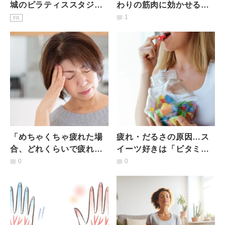
城のピラティススタジオ7
わりの筋肉に効かせる
選｜初心者・女性専用を
【夜におすすめ】姿勢別
1
PR
駅徒歩3分で比較
肩入れストレッチ
「めちゃくちゃ疲れた場
疲れ・だるさの原因…ス
合、どれくらいで疲れが
イーツ好きは「ビタミン
取れる？」の問いに、更
B1」が不足する？食事で
0
0
年期世代のあなたはどう
とるポイントは？栄養士
答える？
が解説