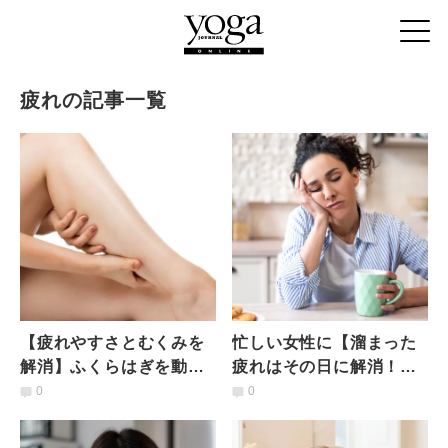
疲れの記事一覧
【疲れやすさとむくみを
忙しい女性に【溜まった
解消】ふくらはぎを動か
疲れはその日に解消！】
してスッキリ、疲労が吹
明日元気で目覚めるため
0
0
き飛ぶ！3分リカバリーヨ
の「疲労回復ヨガポーズ
ガ
２選」