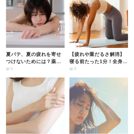
夏バテ、夏の疲れを寄せ
【疲れや重だるさ解消】
つけないためには？薬剤
寝る前たった1分！全身の
師が教える〈夏こそ行う
血流ドバドバ、老廃物も
0
0
べき血流ケア〉３つのス
流れる「股関節ストレッ
テップ
チ」