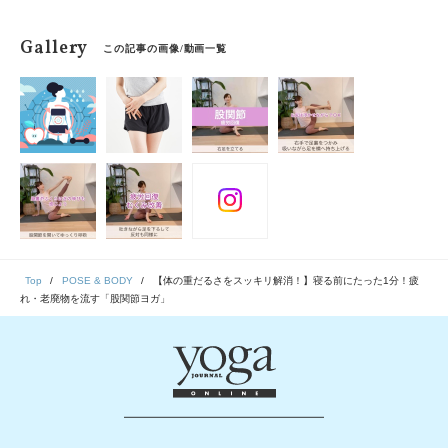
Gallery
この記事の画像/動画一覧
Top
POSE & BODY
【体の重だるさをスッキリ解消！】寝る前にたった1分！疲
れ・老廃物を流す「股関節ヨガ」