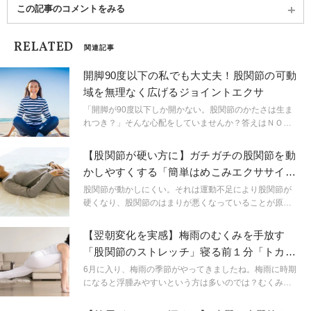
この記事のコメントをみる
RELATED
関連記事
開脚90度以下の私でも大丈夫！股関節の可動
域を無理なく広げるジョイントエクサ
「開脚が90度以下しか開かない。股関節のかたさは生ま
れつき？」そんな心配をしていませんか？答えはＮＯ！
股関節はエクササイズでやわらかくすることができま
す。けれどもいきなり股関節に負担をかけるような脚を
【股関節が硬い方に】ガチガチの股関節を動
前後左右に開くストレッチを行うことはかえって逆効
かしやすくする「簡単はめこみエクササイ
果。股関節を痛めてしまい、ますますかたくなることも
ズ」2選
あるので注意しましょう。今日は股関節の可動域を優し
股関節が動かしにくい。それは運動不足により股関節が
く広げ、股関節に隙間を作るジョイントエクササイズを
硬くなり、股関節のはまりが悪くなっていることが原因
ご紹介します。
かもしれません。硬い股関節を動かしやすくする、簡単
な股関節はめこみエクササイズをご紹介します。
【翌朝変化を実感】梅雨のむくみを手放す
「股関節のストレッチ」寝る前１分「トカゲ
のポーズ」
6月に入り、梅雨の季節がやってきましたね。梅雨に時期
になると浮腫みやすいという方は多いのでは？むくみの
改善にオススメの寝る前１分トカゲのポーズをご紹介し
ます。