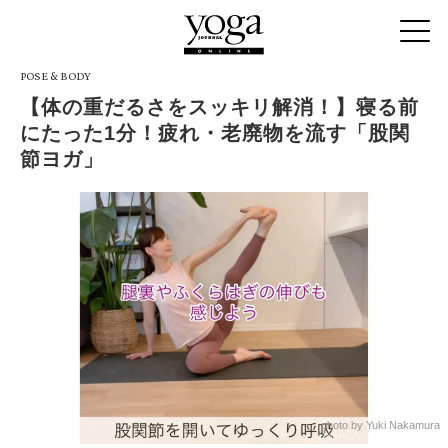
POSE & BODY
【体の重だるさをスッキリ解消！】寝る前
にたった1分！疲れ・老廃物を流す「股関
節ヨガ」
photo by Yuki Nakamura