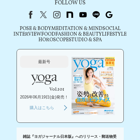
FOLLOW US
Facebook
X（旧Twitter）
instagram
note
youtube
line
Google
POSE & BODY
MEDITATION & MIND
SOCIAL
INTERVIEW
FOOD
FASHION & BEAUTY
LIFESTYLE
HOROSCOPE
STUDIO & SPA
最新号
Vol.101
2026年06月19日(金)発売！
購入はこちら
雑誌『ヨガジャーナル日本版』へのリリース・郵送物受