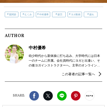
股関節
むくみ
中村優希
疲労
ヨガ動画
疲れ
AUTHOR
中村優希
幼少時代から新体操に打ち込み、大学時代には日本
一のチームに所属。会社員時代にヨガと出逢い、そ
の後ヨガインストラクターへ。主宰のオンラインレ
ッスンや板橋のヨガ教室の他、プライベートヨガや
この著者の記事一覧へ
企業ヨガ等の出張クラスも行いながら、大規模イベ
ントの講師、ヨガ雑誌などの監修やポーズモデルを
多数務めるなど多岐にわたる。長年新体操やヨガで
培った経験から、美しい姿勢や柔軟性を高める体の
Facebook
X（旧twitter）
LINE
Pinterest
noteで
使い方なども伝えている。"心身が整いほぐれるレッ
SHARE:
スン"効果を感じ分かりやすい！と人気を集めてい
る。 Lani yoga主宰