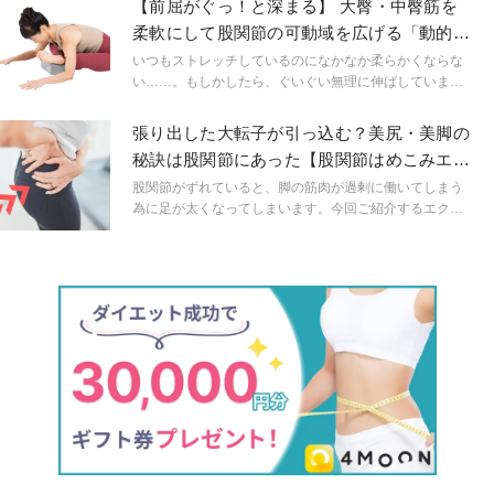
【前屈がぐっ！と深まる】 大臀・中臀筋を
柔軟にして股関節の可動域を広げる「動的＆
静的ストレッチ」
いつもストレッチしているのになかなか柔らかくならな
い……。もしかしたら、ぐいぐい無理に伸ばしていませ
んか？知っているようで知らないストレッチのメカニズ
ムを知れば、安全で効果的な方法がみつかります。
張り出した大転子が引っ込む？美尻・美脚の
秘訣は股関節にあった【股関節はめこみエク
サ】
股関節がずれていると、脚の筋肉が過剰に働いてしまう
為に足が太くなってしまいます。今回ご紹介するエクサ
サイズは、股関節が正しいポジジョンで動いていきま
す。継続することによって、大転子がひっこみ脚のライ
ンが変わり、ヒップアップにもつながります。一石三鳥
のエクササイズ！是非動画見ながら一緒に行ってみてく
ださい。