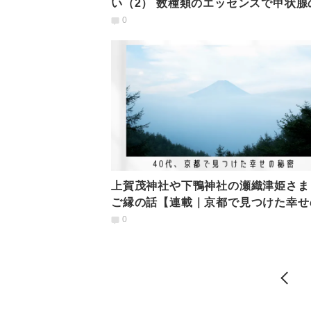
い（2） 数種類のエッセンスで甲状腺
薬を減らせた！
0
上賀茂神社や下鴨神社の瀬織津姫さま
ご縁の話【連載｜京都で見つけた幸せ
密 vol.8】
0