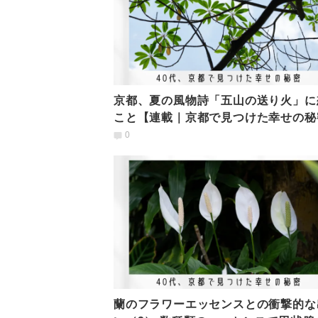
京都、夏の風物詩「五山の送り火」に
こと【連載｜京都で見つけた幸せの秘
vol.10】
0
蘭のフラワーエッセンスとの衝撃的な