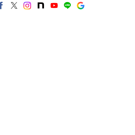
Facebook
X（旧twitter）
instagram
note
Youtube
line
Google