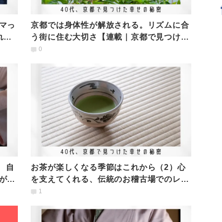
マっ
京都では身体性が解放される。リズムに合
れ
う街に住む大切さ【連載｜京都で見つけた
幸せの秘密】
0
 自
お茶が楽しくなる季節はこれから（2）心
がわ
を支えてくれる、伝統のお稽古場でのレッ
スン
1