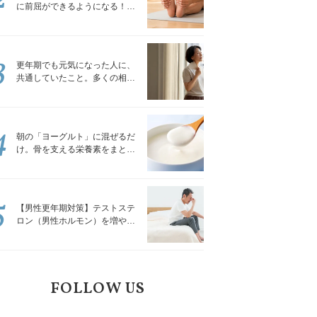
に前屈ができるようになる！腿
裏を少しずつゆるめる「前屈ス
トレッチ」
3
更年期でも元気になった人に、
共通していたこと。多くの相談
を受けてきた私が言える、たっ
たひとつのこと
4
朝の「ヨーグルト」に混ぜるだ
け。骨を支える栄養素をまとめ
て補える食材3選｜管理栄養士が
解説
5
【男性更年期対策】テストステ
ロン（男性ホルモン）を増やす
「５つの食品」
FOLLOW US