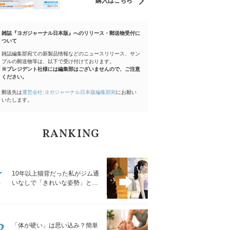
購入はこちら
雑誌『ヨガジャーナル日本版』へのリリース・郵送物受付に
ついて
雑誌編集部宛ての新製品情報などのニュースリリース、サン
プルの郵送物等は、以下で受け付けております。
※プレジデント社様には編集部はございませんので、ご注意
ください。
郵送先は
運営会社:ヨガジャーナル日本版編集部宛
にお願い
いたします。
RANKING
1
10年以上猫背だった私がジム通
いなしで「きれいな姿勢」と褒
められるようになった秘密の習
慣
2
「体が硬い」は思い込み？簡単