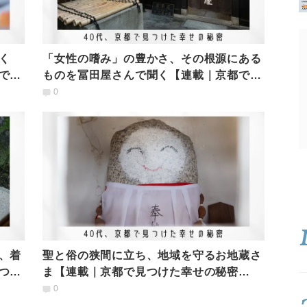
く
「女性の嗜み」の豊かさ、その根源にある
で見
ものを冨田屋さんで聞く【連載｜京都で見
つけた幸せの秘密】
0
、着
聖と俗の狭間に立ち、地域を守るお地蔵さ
つけ
ま【連載｜京都で見つけた幸せの秘密
vol.16】
0