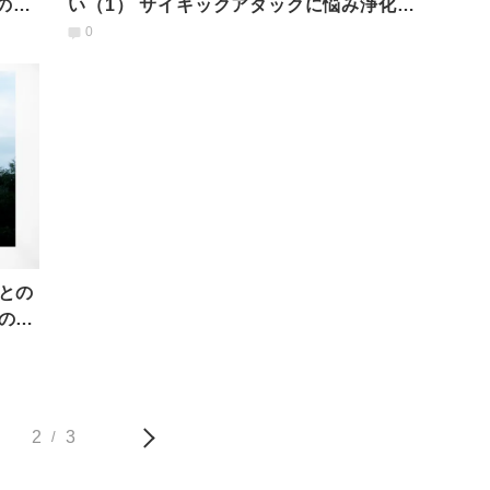
のお
い（1） サイキックアタックに悩み浄化ア
イテムを探した顛末
0
との
の秘
2
3
/