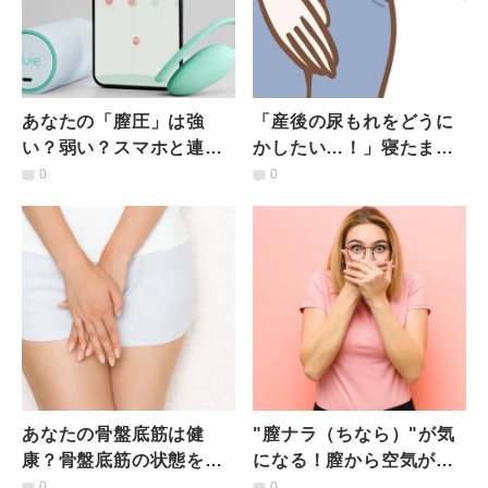
あなたの「膣圧」は強
「産後の尿もれをどうに
い？弱い？スマホと連動
かしたい…！」寝たまま
して測定できる最先端膣
簡単パーフェクトポーズ
0
0
トレグッズに注目
【ヨガ動画】
あなたの骨盤底筋は健
"膣ナラ（ちなら）"が気
康？骨盤底筋の状態をチ
になる！膣から空気が漏
ェックする方法と鍛え方
れるのはなぜ？
0
0