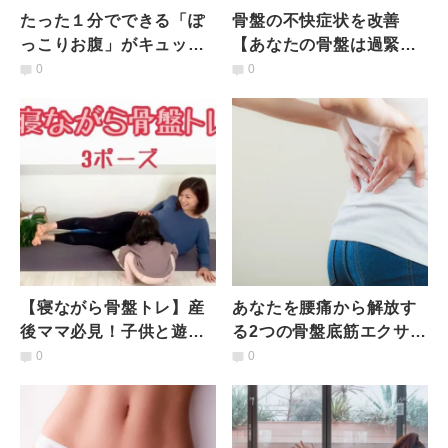
たった１分でできる「ぽ
骨盤の不快症状を改善
っこりお腹」がキュッと
【あなたの骨盤は過緊張
引き締まる！深層筋に効
or低緊張？診断付き】タ
0
0
く【くびれ呼吸法】
イプ別ヨガ対処法
【寝ながら骨盤トレ】産
あなたを腰痛から解放す
後ママ必見！子供と遊び
る2つの骨盤底筋エクササ
ながら手抜きでむくみを
イズ
0
0
解消できる？！