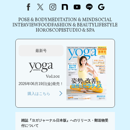
Facebook
X（旧Twitter）
instagram
note
youtube
line
Google
POSE & BODY
MEDITATION & MIND
SOCIAL
INTERVIEW
FOOD
FASHION & BEAUTY
LIFESTYLE
HOROSCOPE
STUDIO & SPA
最新号
Vol.101
2026年06月19日(金)発売！
購入はこちら
雑誌『ヨガジャーナル日本版』へのリリース・郵送物受
付について