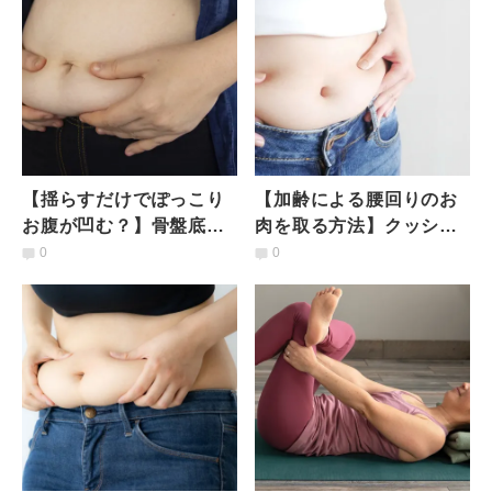
【揺らすだけでぽっこり
【加齢による腰回りのお
お腹が凹む？】骨盤底筋
肉を取る方法】クッショ
群を鍛えて骨盤の歪みを
ンを使って「腹斜筋」に
0
0
整える簡単骨盤揺らし
効かせる「1日3分くびれ
ヨガ」