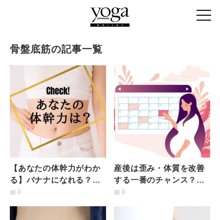
骨盤底筋の記事一覧
【あなたの体幹力がわか
産後は歪み・体質を改善
る】バナナになれる？ゴ
する一番のチャンス？出
ロンと寝たままできる体
産前に知っておこう【産
0
0
幹レベル診断
後1週間の過ごし方】