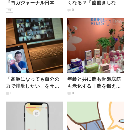
『ヨガジャーナル日本
くなる？「歯磨きしなが
版』予約購読のご案内
ら必ず10秒」簡単体幹ト
0
PR
レーニング3つ
「高齢になっても自分の
年齢と共に膣も骨盤底筋
力で排泄したい」をサポ
も老化する｜膣を鍛える
ート｜医師も認めるエク
画期的なフェムテックア
0
0
ササイズpfilAtes™とは
イテムとは？