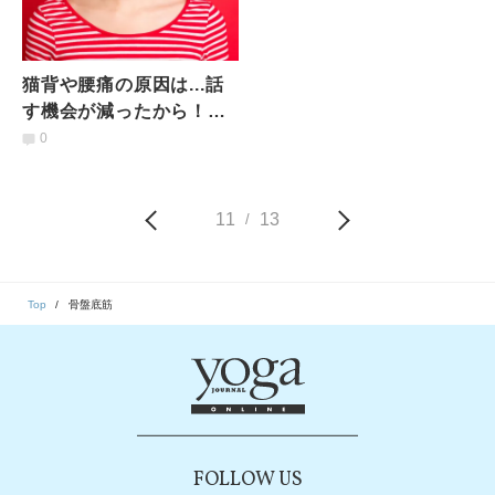
猫背や腰痛の原因は...話
す機会が減ったから！？
舌とお腹を動かすセルフ
0
ケア
11
13
/
Top
骨盤底筋
FOLLOW US