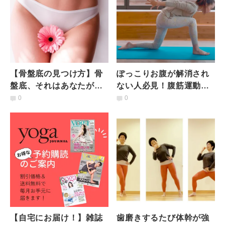
【骨盤底の見つけ方】骨
ぽっこりお腹が解消され
盤底、それはあなたが望
ない人必見！腹筋運動よ
む人生を作るための鍵
り効果的な骨盤底筋トレ
0
0
ーニング動画
【自宅にお届け！】雑誌
歯磨きするたび体幹が強