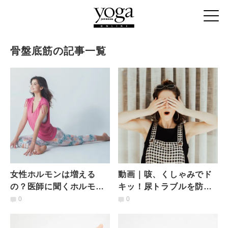
骨盤底筋の記事一覧
女性ホルモンは増える
動画｜咳、くしゃみでド
の？医師に聞くホルモン
キッ！尿トラブルを防ぐ
に関する５つの疑問
「骨盤底筋トレ」にはお
0
0
尻を上げるのが効く！