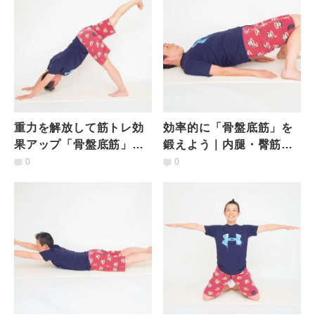
重力を解放して筋トレ効
効率的に「骨盤底筋」を
果アップ「骨盤底筋」を
鍛えよう｜内腿・臀筋を
簡単に鍛える方法
強化するメソッド
0
0