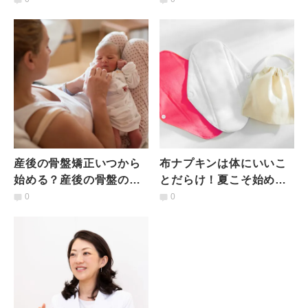
産後の骨盤矯正いつから
布ナプキンは体にいいこ
始める？産後の骨盤の状
とだらけ！夏こそ始めた
態とおすすめヨガ＆トレ
い"布ナプ"のいろは
0
0
ーニング