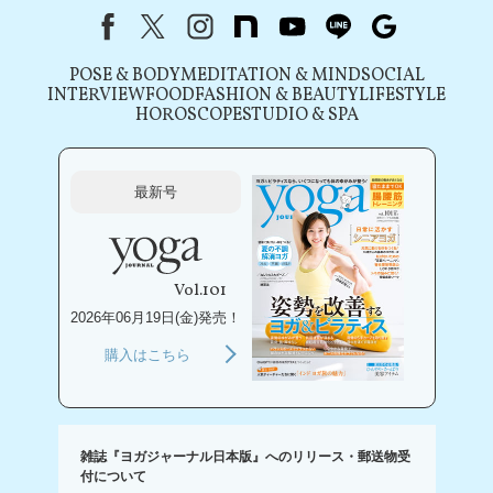
Facebook
X（旧Twitter）
instagram
note
youtube
line
Google
POSE & BODY
MEDITATION & MIND
SOCIAL
INTERVIEW
FOOD
FASHION & BEAUTY
LIFESTYLE
HOROSCOPE
STUDIO & SPA
最新号
Vol.101
2026年06月19日(金)発売！
購入はこちら
雑誌『ヨガジャーナル日本版』へのリリース・郵送物受
付について