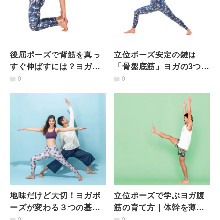
後屈ポーズで背筋を真っ
立位ポーズ安定の鍵は
すぐ伸ばすには？ヨガの3
「骨盤底筋」ヨガの3つの
つの基本をおさえよう
基本を実践しよう
0
0
地味だけど大切！ヨガポ
立位ポーズで学ぶヨガ腹
ーズが変わる３つの基本
筋の育て方｜体幹を薄く
を実践しよう
伸ばして使う方法
0
0