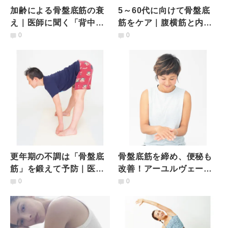
加齢による骨盤底筋の衰
5～60代に向けて骨盤底
え｜医師に聞く「背中」
筋をケア｜腹横筋と内転
を鍛えるべき理由とは
筋を鍛える方法
0
0
更年期の不調は「骨盤底
骨盤底筋を締め、便秘も
筋」を鍛えて予防｜医師
改善！アーユルヴェーダ
に聞くトレーニング法
式「膣マッサージ」を始
0
0
めよう