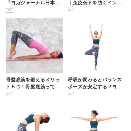
『ヨガジャーナル日本
｜免疫低下を防ぐインナ
版』予約購読のご案内
ーマッスルの３つの使い
0
PR
方
骨盤底筋を鍛えるメリッ
呼吸が変わるとバランス
ト５つ！骨盤底筋ってど
ポーズが安定する？ヨガ
こにある？効率的に鍛え
が上達する3つの基本とは
0
0
るヨガとトレーニング