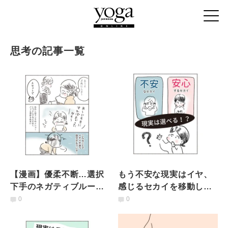
思考の記事一覧
【漫画】優柔不断…選択
もう不安な現実はイヤ、
下手のネガティブループ
感じるセカイを移動しよ
から抜け出そう「後悔し
う〜パラレルワールドは
0
0
ない選択の方法」
身近にあった！