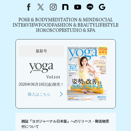
Facebook
X（旧Twitter）
instagram
note
youtube
line
Google
POSE & BODY
MEDITATION & MIND
SOCIAL
INTERVIEW
FOOD
FASHION & BEAUTY
LIFESTYLE
HOROSCOPE
STUDIO & SPA
最新号
Vol.101
2026年06月19日(金)発売！
購入はこちら
雑誌『ヨガジャーナル日本版』へのリリース・郵送物受
付について