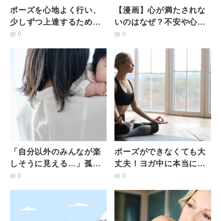
ポーズを心地よく行い、
【漫画】心が満たされな
少しずつ上達するために
いのはなぜ？不安や心配
手放したい3つの気持ち
の緩和「今ここ」のワー
0
0
ク＃チグハグな頭と心を
整える
「自分以外のみんなが楽
ポーズができなくても大
しそうに見える…」孤独
丈夫！ヨガ中に本当に意
を感じ塞ぎがちな子育て
識すべきこと２つ
0
0
ママに伝えたいヨガ的思
考とは