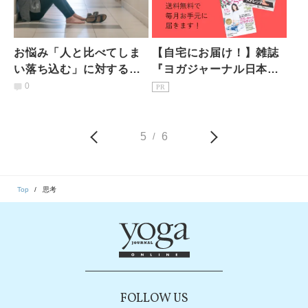
お悩み「人と比べてしま
【自宅にお届け！】雑誌
い落ち込む」に対するヨ
『ヨガジャーナル日本
ガ哲学的アドバイス
版』予約購読のご案内
0
PR
5
6
/
Top
思考
FOLLOW US