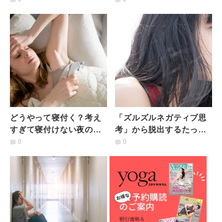
方法
どうやって寝付く？考え
「ズルズルネガティブ思
すぎて寝付けない夜の過
考」から脱出するたった2
ごし方
つの考え方
0
0