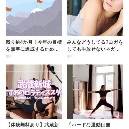
残り約4か月！今年の目標
みんなどうしてる?ヨガを
を無事に達成するために
しても手放せないネガテ
見直したいたった２つの
ィブな感情との付き合い
0
0
コツ
方
【体験無料あり】武蔵新
「ハードな運動は無