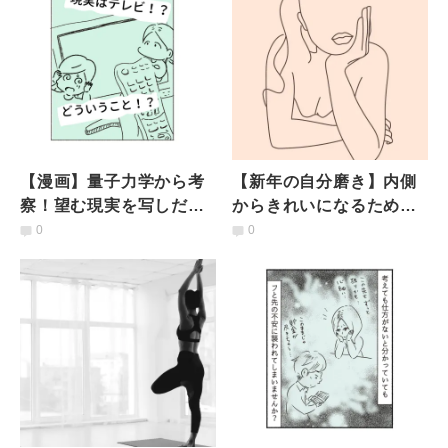
【漫画】量子力学から考
【新年の自分磨き】内側
察！望む現実を写しだし
からきれいになるための3
ませんか〜現実はテレビ
つのヨガ的アプローチ
0
0
のチャンネルだっ
た！？〜