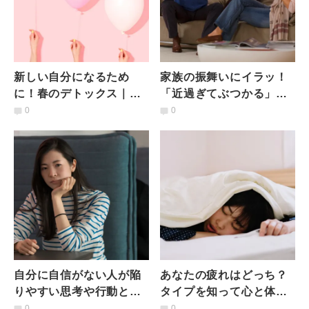
新しい自分になるため
家族の振舞いにイラッ！
に！春のデトックス｜い
「近過ぎてぶつかる」を
ますぐ手放すべき３つの
防ぐには？
0
0
ものとは
自分に自信がない人が陥
あなたの疲れはどっち？
りやすい思考や行動と
タイプを知って心と体の
は？克服するための5つの
疲れから自由になる方法
0
0