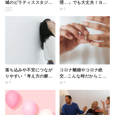
城のピラティススタジオ7
理…」でも大丈夫！ヨガ
選｜初心者・女性専用を
でリラックスしながらダ
0
PR
駅徒歩3分で比較
イエットする方法と３つ
のポイント
落ち込みや不安につなが
コロナ離婚やコロナ絶
りやすい「考え方の癖」
交...こんな時だからこそ
とは
考えたい人間関係のあり
0
0
方とは