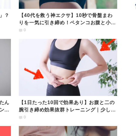
」？
【40代を救う神エクサ】10秒で骨盤まわ
りを一気に引き締め！ペタンコお腹と小尻
を同時に叶えるには
0
たん
【1日たった10回で効果あり】お腹と二の
ンク
腕引き締め効果抜群トレーニング｜少しハ
ードに動きたい人に
0