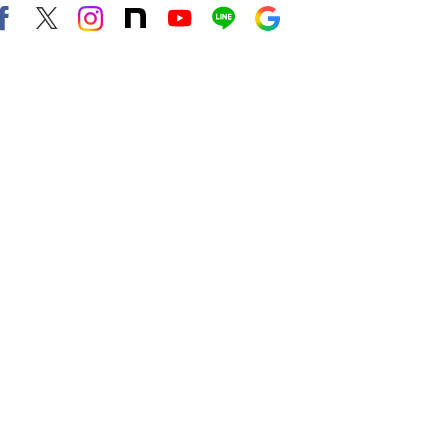
Facebook
X（旧twitter）
instagram
note
Youtube
line
Google