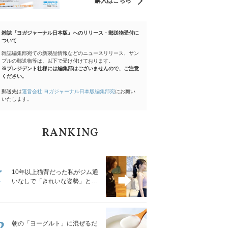
購入はこちら
雑誌『ヨガジャーナル日本版』へのリリース・郵送物受付に
ついて
雑誌編集部宛ての新製品情報などのニュースリリース、サン
プルの郵送物等は、以下で受け付けております。
※プレジデント社様には編集部はございませんので、ご注意
ください。
郵送先は
運営会社:ヨガジャーナル日本版編集部宛
にお願い
いたします。
RANKING
1
10年以上猫背だった私がジム通
いなしで「きれいな姿勢」と褒
められるようになった秘密の習
慣
2
朝の「ヨーグルト」に混ぜるだ