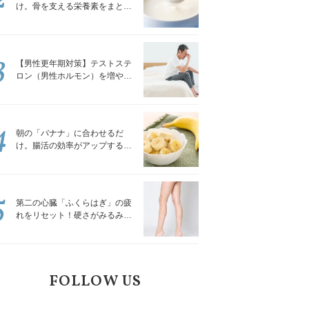
け。骨を支える栄養素をまとめ
て補える食材3選｜管理栄養士が
解説
3
【男性更年期対策】テストステ
ロン（男性ホルモン）を増やす
「５つの食品」
4
朝の「バナナ」に合わせるだ
け。腸活の効率がアップする食
べ方3選｜食の専門家が解説
5
第二の心臓「ふくらはぎ」の疲
れをリセット！硬さがみるみる
ほぐれる「壁を使ってできる簡
単ストレッチ」
FOLLOW US