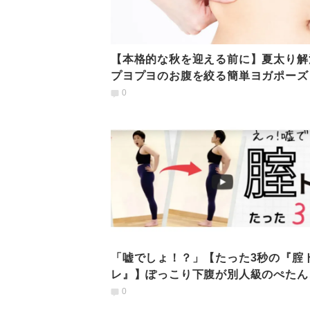
【本格的な秋を迎える前に】夏太り解
プヨプヨのお腹を絞る簡単ヨガポーズ
0
「嘘でしょ！？」【たった3秒の『腟
レ』】ぽっこり下腹が別人級のぺたん
に
0