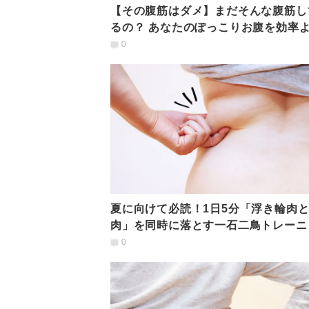
【その腹筋はダメ】まだそんな腹筋し
るの？ あなたのぽっこりお腹を効率
凹ます方法
0
夏に向けて必読！1日5分「浮き輪肉
肉」を同時に落とす一石二鳥トレーニ
【ヨガ動画】
0