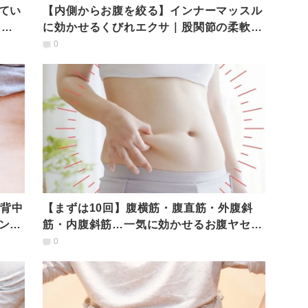
てい
【内側からお腹を絞る】インナーマッスル
よく
に効かせるくびれエクサ｜股関節の柔軟性
も高まる！？
0
と背中
【まずは10回】腹横筋・腹直筋・外腹斜
ング
筋・内腹斜筋…一気に効かせるお腹ヤセト
レーニング
0