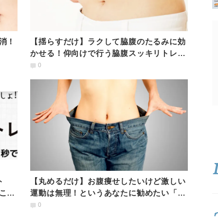
消！
【揺らすだけ】ラクして脇腹のたるみに効
かせる！仰向けで行う脇腹スッキリトレー
ニング
0
ト
【丸めるだけ】お腹痩せしたいけど激しい
こ腹
運動は無理！というあなたに勧めたい「お
腹凹ませポーズ」
0