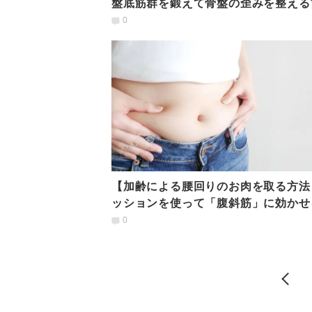
盤底筋群を鍛えて骨盤の歪みを整える
骨盤揺らし
0
【加齢による腰回りのお肉を取る方法
ッションを使って「腹斜筋」に効かせ
「1日3分くびれヨガ」
0