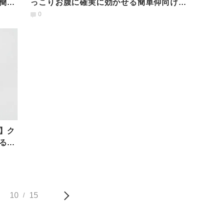
簡単
っこりお腹に確実に効かせる簡単仰向けエ
クササイズ
0
】ク
る
10
15
/