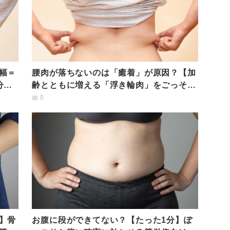
幅＝
腰肉が落ちないのは「癒着」が原因？【加
分エ
齢とともに増える「浮き輪肉」をごっそり
落とす方法】
0
】骨
お腹に段ができてない？【たった1分】ぽ