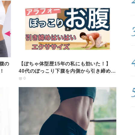
腹の
【ぽちゃ体型歴15年の私にも効いた！】
！
40代のぽっこり下腹を内側から引き締める
『はいはいエクサ』
0