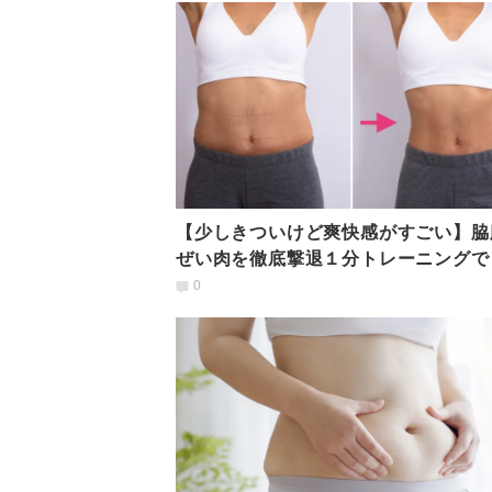
【少しきついけど爽快感がすごい】脇
ぜい肉を徹底撃退１分トレーニングで
0