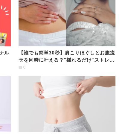
ナル
【誰でも簡単30秒】肩こりほぐしとお腹痩
せを同時に叶える？"揺れるだけ"ストレッ
チ」
0