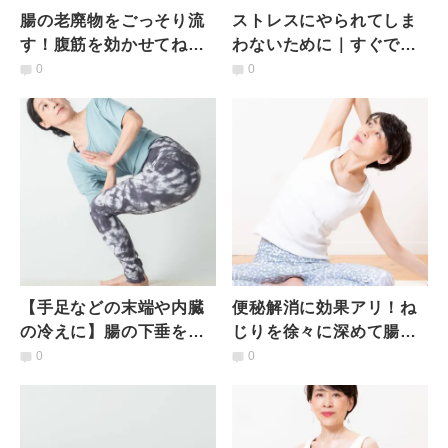
腸の老廃物をごっそり流
ストレスにやられてしま
す！腹筋を効かせてねじ
わないために｜すぐでき
ることで腸を活性化する
る「ストレスマネジメン
0
0
ツイストワーク
ト呼吸法」とは
【手足などの末端や内臓
便秘解消に効果アリ！ね
の冷えに】腸の下垂を戻
じりを徐々に深めて腸を
す！ 悩み別ヨガポーズで
刺激するツイストワーク
0
0
不調を解決