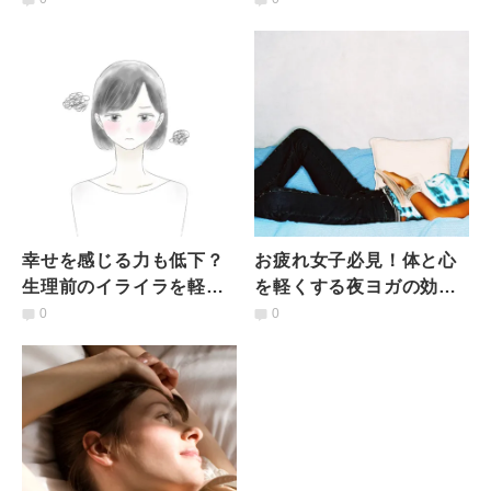
過ごし方
幸せを感じる力も低下？
お疲れ女子必見！体と心
生理前のイライラを軽減
を軽くする夜ヨガの効果
するヨガ的リラックス法
を高める4つのポイント
0
0