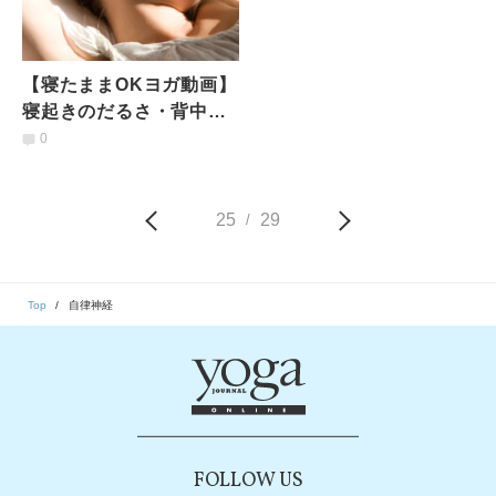
【寝たままOKヨガ動画】
寝起きのだるさ・背中や
腰のこり・頭痛の原因と
0
改善方法
25
29
/
Top
自律神経
FOLLOW US