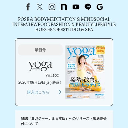
Facebook
X（旧Twitter）
instagram
note
youtube
line
Google
POSE & BODY
MEDITATION & MIND
SOCIAL
INTERVIEW
FOOD
FASHION & BEAUTY
LIFESTYLE
HOROSCOPE
STUDIO & SPA
最新号
Vol.101
2026年06月19日(金)発売！
購入はこちら
雑誌『ヨガジャーナル日本版』へのリリース・郵送物受
付について