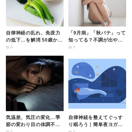
自律神経の乱れ、免疫力
「9月病」「秋バテ」って
の低下…を解消 50歳から
知ってる？不調が出やす
の腸を整えるヨガと食
い秋におすすめ簡単ヨガ
0
0
気温差、気圧の変化…季
自律神経を整えてぐっす
節の変わり目の体調不良
り眠ろう｜簡単夜ヨガ３
から抜け出すための夜の
ステップ
0
0