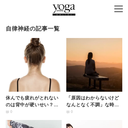
自律神経の記事一覧
休んでも疲れがとれない
「原因はわからないけど
のは背中が硬いせい？寝
なんとなく不調」な時に
る前3分で脊柱起立筋を緩
ヨガをすべき理由
0
0
める簡単ヨガポーズ