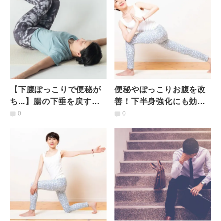
【下腹ぽっこりで便秘が
便秘やぽっこりお腹を改
ち...】腸の下垂を戻す！
善！下半身強化にも効く
悩み別ヨガポーズで不調
腸を刺激するツイストワ
0
0
を解決
ーク