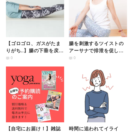
【ゴロゴロ、ガスがたま
腸を刺激するツイストの
りがち..】腸の下垂を戻
アーサナで排泄を促し体
す！ 悩み別ヨガポーズで
も心も上向きに！
0
0
不調を解決
【自宅にお届け！】雑誌
時間に追われてイライ