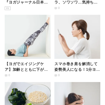
『ヨガジャーナル日本
ラ、ソワソワ…気持ちが
版』予約購読のご案内
落ち着かない時におすす
0
PR
めのヨガ動画
【ヨガでエイジングケ
スマホ巻き肩を解消して
ア】加齢とともに下がっ
姿勢美人になる！1分ヨガ
た腸の下垂を戻すポーズ
動画
0
0