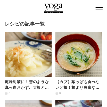
レシピの記事一覧
乾燥対策に！雪のような
【カブ】葉っぱも食べな
真っ白おかず。大根と玉
いと損！根より豊富な栄
ねぎの蒸し煮
養も丸ごといただく「み
0
0
ぞれ汁」〈材料と作り
方〉