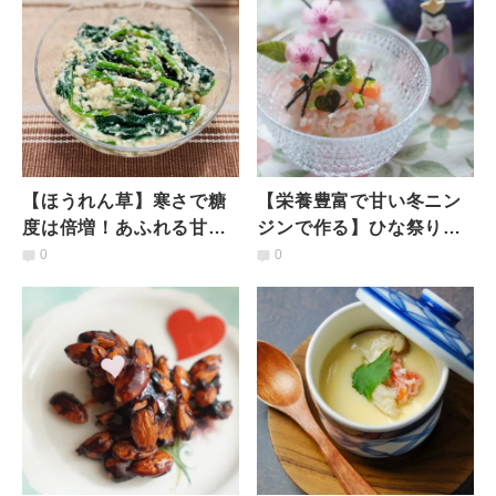
【ほうれん草】寒さで糖
【栄養豊富で甘い冬ニン
度は倍増！あふれる甘さ
ジンで作る】ひな祭りに
を活かした「定番副菜」
ぴったり♡風邪予防対策
0
0
とは〈レシピあり〉
にもなる「お雛様レシ
ピ」