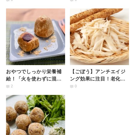
は｜自然食料理人の提案
ーなしの簡単スイートポ
テト
おやつでしっかり栄養補
【ごぼう】アンチエイジ
給！「火を使わずに混ぜ
ング効果に注目！老化防
るだけ」の長芋のあんこ
止効果が高まるおすすめ
2
0
餅（レシピ）
の食べ方とは｜管理栄養
士が解説