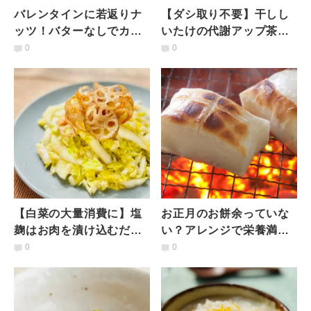
バレンタインに若返りナ
【ダシ取り不要】干しし
ッツ！バターなしでカリ
いたけの代謝アップ茶碗
っカリのカラメルアーモ
蒸し #管理栄養士おすす
0
0
ンド
めの簡単ダイエットレシ
ピ
【白菜の大量消費に】塩
お正月のお餅余っていな
麹はお肉を漬け込むだけ
い？アレンジで栄養満
じゃもったいない！生野
点！レンジで簡単「お餅
0
0
菜と和える〈腸活サラ
の一品料理」
ダ〉レシピ