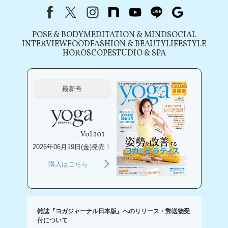
Facebook
X（旧Twitter）
instagram
note
youtube
line
Google
POSE & BODY
MEDITATION & MIND
SOCIAL
INTERVIEW
FOOD
FASHION & BEAUTY
LIFESTYLE
HOROSCOPE
STUDIO & SPA
最新号
Vol.101
2026年06月19日(金)発売！
購入はこちら
雑誌『ヨガジャーナル日本版』へのリリース・郵送物受
付について