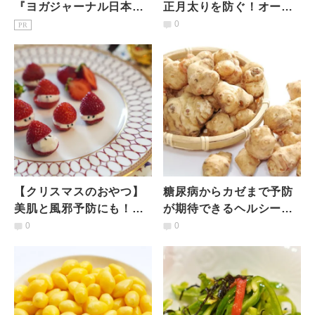
『ヨガジャーナル日本
正月太りを防ぐ！オート
版』予約購読のご案内
ミールで作るお餅レシピ
0
PR
｜管理栄養士のおすすめ
【クリスマスのおやつ】
糖尿病からカゼまで予防
美肌と風邪予防にも！豆
が期待できるヘルシー食
乳ヨーグルトで作る「い
材【菊芋】どう食べる？
0
0
ちごサンタ」
生で美味しく食べる方法