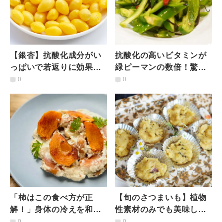
【銀杏】抗酸化成分がい
抗酸化の高いビタミンが
っぱいで若返りに効果あ
緑ピーマンの数倍！驚異
り！電子レンジで簡単
の赤ピーマンを加えた
0
0
「銀杏レシピ」
「カラフルピーマンの塩
昆布あえ」
「柿はこの食べ方が正
【旬のさつまいも】植物
解！」身体の冷えを和ら
性素材のみでも美味しく
げる【甘〜い調理法】と
できる！生クリームバタ
0
0