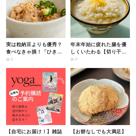
実は粒納豆よりも優秀？
年末年始に疲れた腸を優
食べなきゃ損！「ひきわ
しくいたわる【切り干し
り納豆」の魅力と簡単ア
大根のおかゆ】 #腸を整
0
0
レンジレシピを管理栄養
えるレシピ
士が解説
【自宅にお届け！】雑誌
【お餅なしでも大満足】