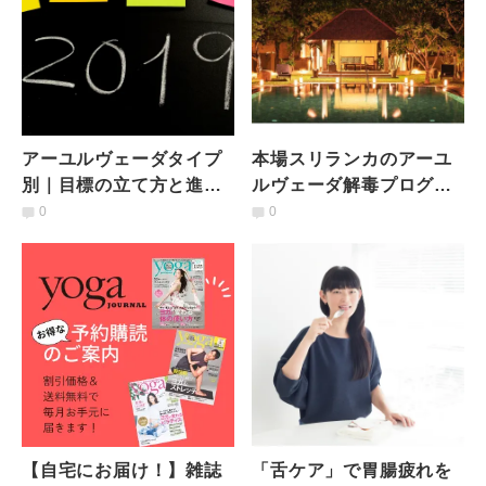
アーユルヴェーダタイプ
本場スリランカのアーユ
別｜目標の立て方と進め
ルヴェーダ解毒プログラ
方のコツ
ム「パンチャカルマ」体
0
0
験レポート ♯１
【自宅にお届け！】雑誌
「舌ケア」で胃腸疲れを