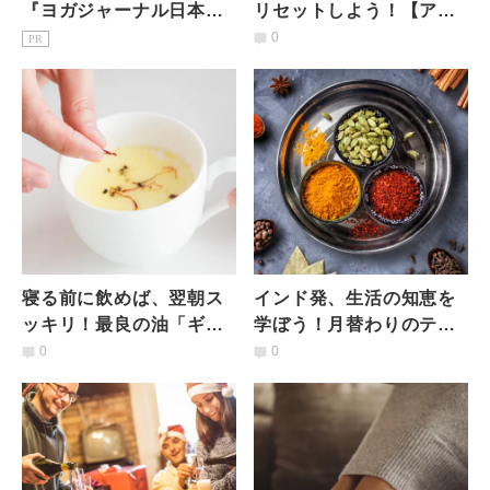
『ヨガジャーナル日本
リセットしよう！【アー
版』予約購読のご案内
ユルヴェーダ美メソッ
0
PR
ド】
寝る前に飲めば、翌朝ス
インド発、生活の知恵を
ッキリ！最良の油「ギ
学ぼう！月替わりのテー
ー」入りホットミルク
マと食事を楽しむ「アー
0
0
【アーユルヴェーダ美メ
ユルヴェーダキッチン」
ソッド】