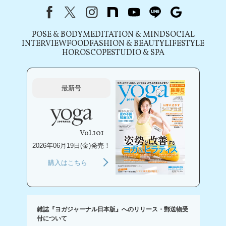
Facebook
X（旧Twitter）
instagram
note
youtube
line
Google
POSE & BODY
MEDITATION & MIND
SOCIAL
INTERVIEW
FOOD
FASHION & BEAUTY
LIFESTYLE
HOROSCOPE
STUDIO & SPA
最新号
Vol.101
2026年06月19日(金)発売！
購入はこちら
雑誌『ヨガジャーナル日本版』へのリリース・郵送物受
付について