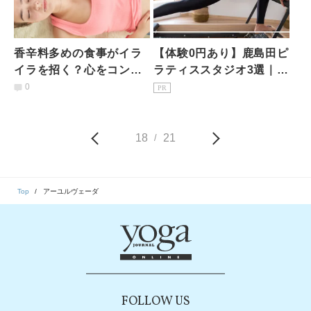
香辛料多めの食事がイラ
【体験0円あり】鹿島田ピ
イラを招く？心をコント
ラティススタジオ3選｜1
ロールする食事
回1,650円〜マシン・安さ
0
PR
比較
18
21
/
Top
アーユルヴェーダ
FOLLOW US