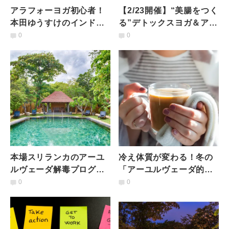
アラフォーヨガ初心者！
【2/23開催】“美腸をつく
本田ゆうすけのインド修
る”デトックスヨガ＆アー
行記【本場アーユルヴェ
ユルヴェーダ座学 キャン
0
0
ーダを体験編 ♯11】
セル待ち受付中！
本場スリランカのアーユ
冷え体質が変わる！冬の
ルヴェーダ解毒プログラ
「アーユルヴェーダ的温
ム「パンチャカルマ」体
活」キーワードとは？
0
0
験レポート ♯２