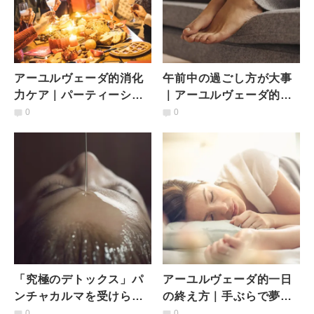
アーユルヴェーダ的消化
午前中の過ごし方が大事
力ケア｜パーティーシー
｜アーユルヴェーダ的冷
ズンを楽しむために
えとの付き合い方
0
0
「究極のデトックス」パ
アーユルヴェーダ的一日
ンチャカルマを受けられ
の終え方｜手ぶらで夢に
る場所5選
入ろう
0
0