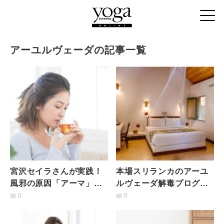
アーユルヴェーダの記事一覧
宮沢セイラさんが実践！
本場スリランカのアーユ
風邪の原因「アーマ」を
ルヴェーダ解毒プログラ
溜めない４つの方法
ム「パンチャカルマ」体
0
0
験レポート ♯３