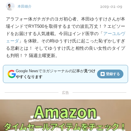
2019-02-09
本田雄介
アラフォー体ガチガチのヨガ初心者、本田ゆうすけさんが本
場インドでRYT500を取得するまでの波乱万丈！？エピソー
ドをお届けする人気連載。今回はインド医学の「
アーユルヴ
ェーダ
」を体験。その時ゆうすけ氏に起こった恥ずかしすぎ
る悲劇とは！ そしてゆうすけ氏と相性の良い女性のタイプ
も判明！？ 隔週土曜更新。
Google Newsでヨガジャーナルの記事が
見つけ
登録する
やすくなります
広告