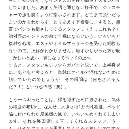
らい。穏やかそうなインド人の男性が部屋でスタンバイ
していました。あまり英語も通じない様子で、ジェスチ
ャーで服を脱ぐように指示されます。どこまで脱いだら
よいのかもわからず、とりあえず下着姿に。すると、無
言でパンツも指さしてくるスタッフ…（えっこれも？）
初対面のインド人の前で全裸になるという、いろいろと
複雑な心境。エステやオイルマッサージを受けた経験も
ないので、正解がわかりません。恥ずかしがった方が恥
ずかしいと思い、裸になってベッドの上へ。
すると、スタッフもシャツをガバッと脱いで、上半身裸
に。あとあと考えると、単純にオイルで汚れないために
脱いでいたのでしょうが、その瞬間は（何をされるん
だ？！）という恐怖感（笑）。
もう一つ困ったことは、裸を隠すために渡された、気休
め程度の布切れ。なんせ、大きさは1万円札程度。ベッド
脇に付けられた扇風機の風で、いちいちめくれてしまい
ます。それを毎回優しく直してくれるスタッフ。うー
ん、せめてタオルとか用意してくれると嬉しいのですが