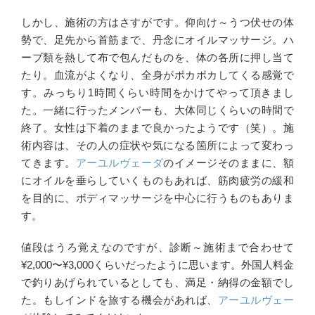
しかし、施術の方はさすがです。仰向け～うつ伏せの体
勢で、足先から首筋まで、丹念にオイルマッサージ。ハ
ーブ類を熱して布で包んだものを、体の各所に押し当て
たり。血流がよくなり、全身がポカポカしてくる感覚で
す。みっちり1時間くらい時間をかけてやって頂きまし
た。一緒に行ったメンバーも、大体同じくらいの時間で
終了。女性は下着のままで良かったようです（笑）。施
術内容は、その人の症状や気になる箇所によって変わっ
てきます。
アーユルヴェーダ
のイメージそのままに、額
にオイルを垂らしていくものもあれば、筋肉疲労の緩和
を目的に、ボディマッサージを中心に行うものもありま
す。
値段はうろ覚えなのですが、診断～施術まで合わせて
¥2,000〜¥3,000くらいだったように思います。外国人料金
で釣りあげられているとしても、満足・納得の金額でし
た。もしインドを旅する機会があれば、
アーユルヴェー