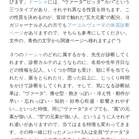
びます。
ドーシャ
には、“ヴァータ””ピッタ”“カパ”という
三つタイプがあり、それぞれ異なる性質を持ちます。こ
の性質を決めるのが、冒頭で触れた“五大元素“の配分。ヨ
ガジャーナルさんの方でも
アーユルヴェーダの体質診断
ページ
がありますので、そちらも参考にしてください。
文中の、青色の文字から関連ページへ移れますよ(^ ^)
３つの
ドーシャ
のどれに属するかを、先生が診断してく
れます。診察カルテのようなものに、名前や生年月日な
どの情報を記入。いくつか問診も受け、額に手を当てら
れたり、脈をとられたり。思った以上に、じっくり時間
をかけて診断をしてくれます。そして、気になる診断結
果は、‟ヴァータ”。痩せ型・飽きっぽい・冷え性・動作が
早い・忘れっぽい・知的・好奇心旺盛・影響されやす
い…といった特徴。同じ‟ヴァータ”タイプでも、‟風”の元
素が強い人、‟空”の元素が強い人、というように人それぞ
れ違いがありますので、当てはまる特徴も変わってきま
す。その時一緒に行ったメンバー3人は全員‟ヴァータ”タ