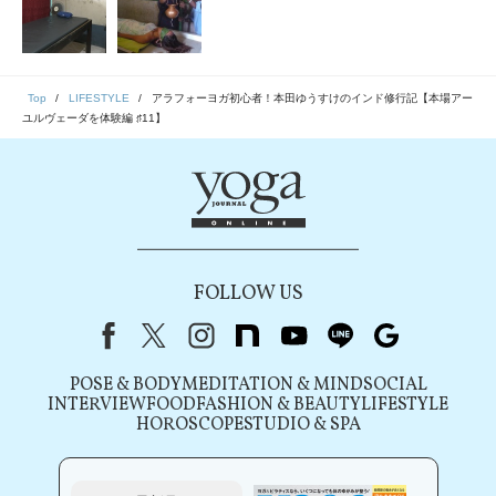
Top
LIFESTYLE
アラフォーヨガ初心者！本田ゆうすけのインド修行記【本場アー
ユルヴェーダを体験編 ♯11】
FOLLOW US
Facebook
X（旧Twitter）
instagram
note
youtube
line
Google
POSE & BODY
MEDITATION & MIND
SOCIAL
INTERVIEW
FOOD
FASHION & BEAUTY
LIFESTYLE
HOROSCOPE
STUDIO & SPA