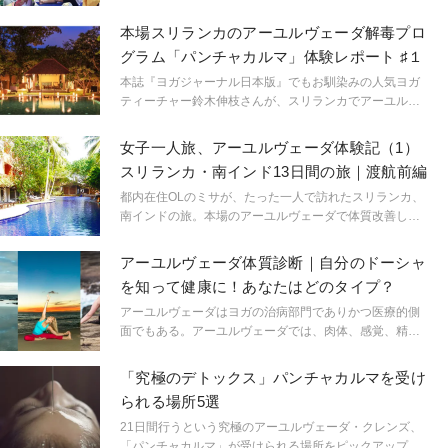
エピソードをお届けする連載企画がスタート。今回は、
旅番組でもお馴染みの「鼻洗浄」に挑戦。ゆうすけさ
本場スリランカのアーユルヴェーダ解毒プロ
ん、見事マスターできるのでしょうか？ 毎週土曜更
グラム「パンチャカルマ」体験レポート ♯１
新。
本誌『ヨガジャーナル日本版』でもお馴染みの人気ヨガ
ティーチャー鈴木伸枝さんが、スリランカでアーユルヴ
ェーダの解毒プログラム「パンチャカルマ」を体験。ス
リランカのアーユルヴェーダ事情はもちろん、施術の実
女子一人旅、アーユルヴェーダ体験記（1）
体験を通して感じたこと、学んだこと、変化したことを
スリランカ・南インド13日間の旅｜渡航前編
レポートしていただく企画がスタート！ アーユルヴェー
ダに興味がある方、もっと深く知りたい方は必見です。
都内在住OLのミサが、たった一人で訪れたスリランカ、
南インドの旅。本場のアーユルヴェーダで体質改善した
い！という願いを叶えるための体験記を紹介。これから
リトリート旅行を考えている人は必見の連載がスター
アーユルヴェーダ体質診断｜自分のドーシャ
ト。
を知って健康に！あなたはどのタイプ？
アーユルヴェーダはヨガの治病部門でありかつ医療的側
面でもある。アーユルヴェーダでは、肉体、感覚、精
神、プラーナ、高次元の自己（アトマン）の間のバラン
スを取ることが大事。簡単な診断チェックで自分のタイ
「究極のデトックス」パンチャカルマを受け
プを知ろう！ハワイ在住のヨガティーチャーで、アーユ
られる場所5選
ルヴェーダにも造詣が深いメアリー・バスティアンがナ
ビゲートする。
21日間行うという究極のアーユルヴェーダ・クレンズ、
「パンチャカルマ」が受けられる場所をピックアップ。