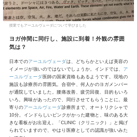
授業でもアーユルヴェーダについて学びました
ヨガ仲間に同行し、施設に到着！外観の雰囲
気は？
日本での
アーユルヴェーダ
は、どちらかといえば美容の
イメージが強いのではないでしょうか。インドでは、
ア
ーユルヴェーダ
医師の国家資格もあるようです。現地の
施設も診療所の雰囲気。合宿中、何人かのヨガメンバー
が通院していました。腰痛改善、疲労回復、目的もいろ
いろ。興味があったので、同行させてもらうことに。最
寄りの
アーユルヴェーダ
診療所まで、オートリクシャで
10分。インドらしいピンクがかった建物と、味のある大
きな看板がお出迎え。「CLINIC（クリニック）」と掲げ
られていますので、やはり医療としての認識が強いみた