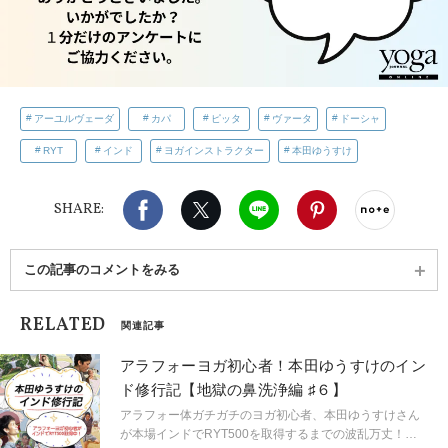
アーユルヴェーダ
カパ
ピッタ
ヴァータ
ドーシャ
RYT
インド
ヨガインストラクター
本田ゆうすけ
Facebook
X（旧twitter）
LINE
Pinterest
noteで
SHARE:
この記事のコメントをみる
RELATED
関連記事
アラフォーヨガ初心者！本田ゆうすけのイン
ド修行記【地獄の鼻洗浄編 ♯６】
アラフォー体ガチガチのヨガ初心者、本田ゆうすけさん
が本場インドでRYT500を取得するまでの波乱万丈！？