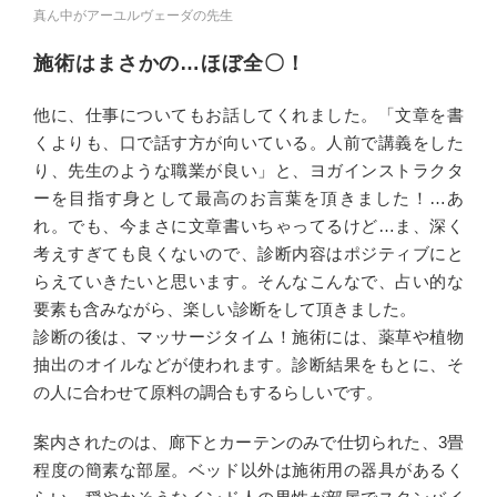
真ん中がアーユルヴェーダの先生
施術はまさかの…ほぼ全〇！
他に、仕事についてもお話してくれました。「文章を書
くよりも、口で話す方が向いている。人前で講義をした
り、先生のような職業が良い」と、ヨガインストラクタ
ーを目指す身として最高のお言葉を頂きました！…あ
れ。でも、今まさに文章書いちゃってるけど…ま、深く
考えすぎても良くないので、診断内容はポジティブにと
らえていきたいと思います。そんなこんなで、占い的な
要素も含みながら、楽しい診断をして頂きました。
診断の後は、マッサージタイム！施術には、薬草や植物
抽出のオイルなどが使われます。診断結果をもとに、そ
の人に合わせて原料の調合もするらしいです。
案内されたのは、廊下とカーテンのみで仕切られた、3畳
程度の簡素な部屋。ベッド以外は施術用の器具があるく