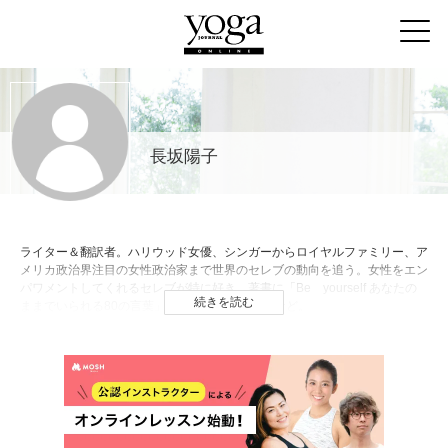
長坂陽子
ライター＆翻訳者。ハリウッド女優、シンガーからロイヤルファミリー、ア
メリカ政治界注目の女性政治家まで世界のセレブの動向を追う。女性をエン
パワメントしてくれるセレブが特に好き。著書に「Be yourself あなたの
続きを読む
ままでいられる80の言葉」（メディアソフト）など。