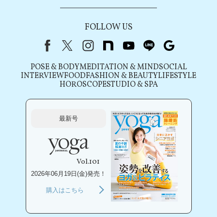
FOLLOW US
Facebook
X（旧Twitter）
instagram
note
youtube
line
Google
POSE & BODY
MEDITATION & MIND
SOCIAL
INTERVIEW
FOOD
FASHION & BEAUTY
LIFESTYLE
HOROSCOPE
STUDIO & SPA
最新号
Vol.101
2026年06月19日(金)発売！
購入はこちら