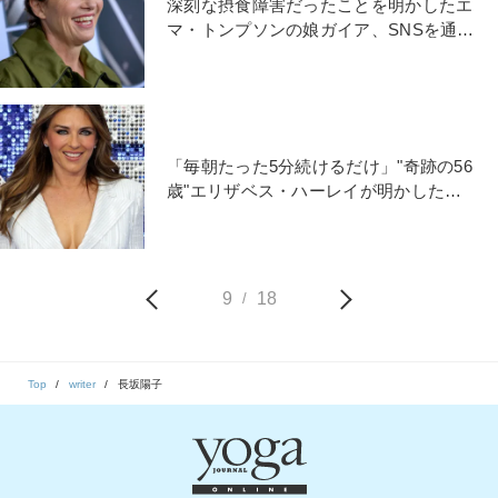
深刻な摂食障害だったことを明かしたエ
マ・トンプソンの娘ガイア、SNSを通じ
て伝えたかったことは
「毎朝たった5分続けるだけ」"奇跡の56
歳"エリザベス・ハーレイが明かした、
体型維持の秘密
9
18
/
Top
writer
長坂陽子