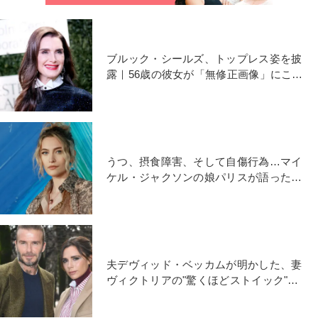
ブルック・シールズ、トップレス姿を披
露｜56歳の彼女が「無修正画像」にこだ
わった理由
うつ、摂食障害、そして自傷行為…マイ
ケル・ジャクソンの娘パリスが語った苦
悩の日々
夫デヴィッド・ベッカムが明かした、妻
ヴィクトリアの"驚くほどストイック"な
ポリシー