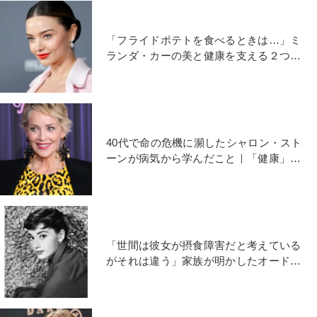
「フライドポテトを食べるときは…」ミ
ランダ・カーの美と健康を支える２つの
便利アイテム
40代で命の危機に瀕したシャロン・スト
ーンが病気から学んだこと｜「健康」を
支える２つの柱とは
「世間は彼女が摂食障害だと考えている
がそれは違う」家族が明かしたオードリ
ー ・ヘプバーンの食生活