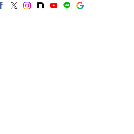
Facebook
X（旧twitter）
instagram
note
Youtube
line
Google