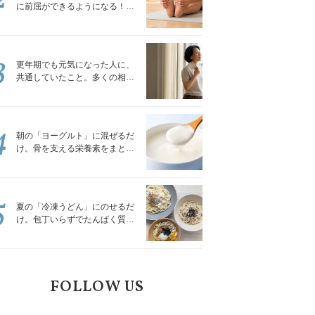
に前屈ができるようになる！腿
裏を少しずつゆるめる「前屈ス
トレッチ」
3
更年期でも元気になった人に、
共通していたこと。多くの相談
を受けてきた私が言える、たっ
たひとつのこと
4
朝の「ヨーグルト」に混ぜるだ
け。骨を支える栄養素をまとめ
て補える食材3選｜管理栄養士が
解説
5
夏の「冷凍うどん」にのせるだ
け。包丁いらずでたんぱく質を
補える組み合わせ3選｜管理栄養
士が解説
FOLLOW US