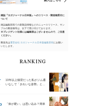
購入はこちら
雑誌『ヨガジャーナル日本版』へのリリース・郵送物受付に
ついて
雑誌編集部宛ての新製品情報などのニュースリリース、サン
プルの郵送物等は、以下で受け付けております。
※プレジデント社様には編集部はございませんので、ご注意
ください。
郵送先は
運営会社:ヨガジャーナル日本版編集部宛
にお願い
いたします。
RANKING
1
10年以上猫背だった私がジム通
いなしで「きれいな姿勢」と褒
められるようになった秘密の習
慣
2
「体が硬い」は思い込み？簡単