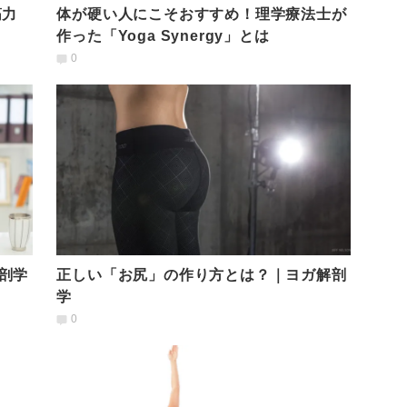
筋力
体が硬い人にこそおすすめ！理学療法士が
作った「Yoga Synergy」とは
0
剖学
正しい「お尻」の作り方とは？｜ヨガ解剖
学
0