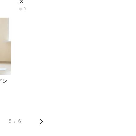
ズ
0
イン
5
6
/