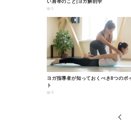
い肩帯のこと|ヨガ解剖学
0
ヨガ指導者が知っておくべき8つのポ
ト
0