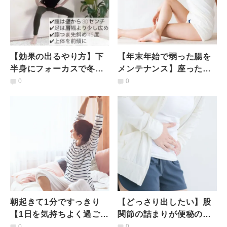
【効果の出るやり方】下
【年末年始で弱った腸を
半身にフォーカスで冬太
メンテナンス】座ったま
り撃退！壁を使った「簡
までOK！デトックス＆消
0
0
単スクワット」
化力UP「腸ねじりのポー
ズ」
朝起きて1分ですっきり
【どっさり出したい】股
【1日を気持ちよく過ごせ
関節の詰まりが便秘の原
る】朝の「かんたん目覚
因だった？老廃物を根こ
0
0