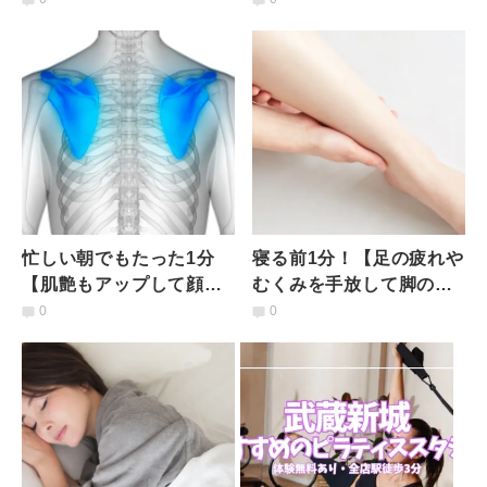
めヨガ」
そぎ流す極上デトックス
ポーズ
忙しい朝でもたった1分
寝る前1分！【足の疲れや
【肌艶もアップして顔の
むくみを手放して脚の引
たるみも改善】効果テキ
き締めもできる】ストレ
0
0
メン「肩甲骨ほぐし」
ッチ