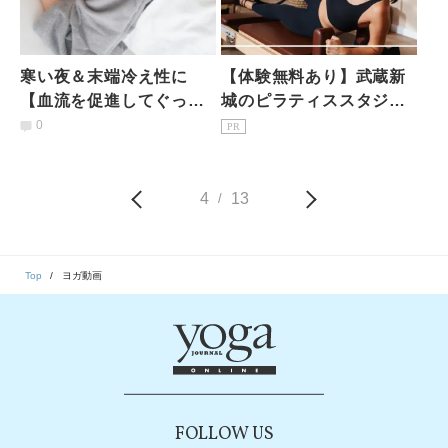
寒い夜＆末端冷え性に
【体験無料あり】武蔵新
【血流を促進してぐっす
城のピラティススタジオ7
り快眠】「股関節伸ば
選｜初心者・女性専用を
0
PR
し」のヨガのポーズ
駅徒歩3分で比較
4
13
/
Top
ヨガ動画
FOLLOW US