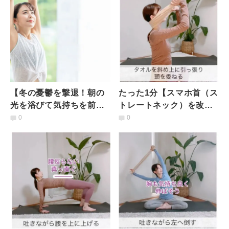
【冬の憂鬱を撃退！朝の
たった1分【スマホ首（ス
光を浴びて気持ちを前向
トレートネック）を改
きに】セロトニン神経を
善】コリもほぐれて気持
0
0
活性化「胸を開くポー
ち良い「タオルストレッ
ズ」
チ」