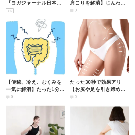
『ヨガジャーナル日本
肩こりを解消】じんわり
版』予約購読のご案内
肩が温まる「ヨガストレ
0
PR
ッチ」
【便秘、冷え、むくみを
たった30秒で効果アリ
一気に解消】たった1分で
【お尻や足を引き締めて
体質改善！お仕事の合間
代謝もアップ】誰でもで
0
0
にできる「腸活ヨガ」
きる！簡単スクワット