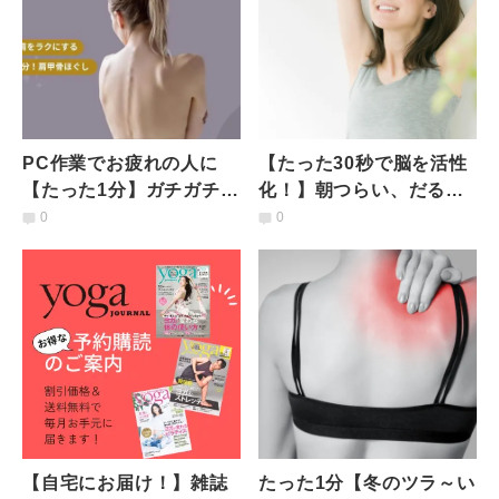
PC作業でお疲れの人に
【たった30秒で脳を活性
【たった1分】ガチガチの
化！】朝つらい、だる
背中や肩が軽くなる肩甲
い…を解消！朝にオスス
0
0
骨ほぐしヨガポーズ
メ「うさぎのポーズ」
【自宅にお届け！】雑誌
たった1分【冬のツラ～い