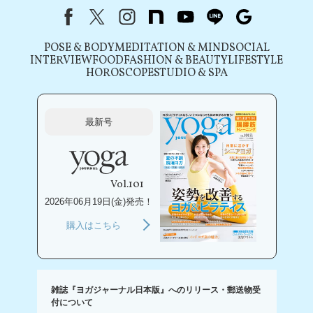
Facebook
X（旧Twitter）
instagram
note
youtube
line
Google
POSE & BODY
MEDITATION & MIND
SOCIAL
INTERVIEW
FOOD
FASHION & BEAUTY
LIFESTYLE
HOROSCOPE
STUDIO & SPA
最新号
Vol.101
2026年06月19日(金)発売！
購入はこちら
雑誌『ヨガジャーナル日本版』へのリリース・郵送物受
付について