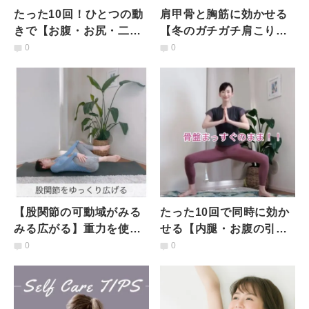
たった10回！ひとつの動
肩甲骨と胸筋に効かせる
きで【お腹・お尻・二の
【冬のガチガチ肩こりを
腕引き締め】を同時に叶
ほぐそう】隙間時間にで
0
0
える「万能トレーニン
きるタオルストレッチ
グ」
【股関節の可動域がみる
たった10回で同時に効か
みる広がる】重力を使っ
せる【内腿・お腹の引き
た気持ちいい「寝ながら
締め・冷え性改善】一石
0
0
ヨガストレッチ」
三鳥「女神のポーズ」