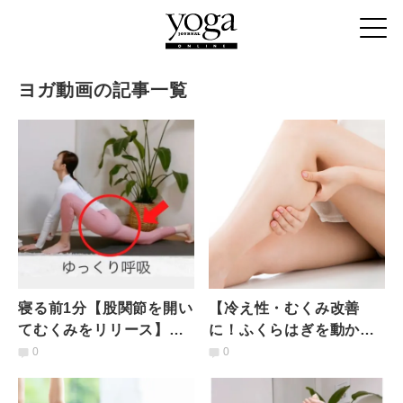
ヨガ動画の記事一覧
寝る前1分【股関節を開い
【冷え性・むくみ改善
てむくみをリリース】重
に！ふくらはぎを動かそ
たい脚がスッキリ「トカ
う】座ったまま気持ち良
0
0
ゲのポーズ」
い「サギのポーズ」