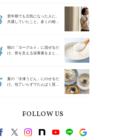
トレッチ」
3
更年期でも元気になった人に、
共通していたこと。多くの相談
を受けてきた私が言える、たっ
たひとつのこと
4
朝の「ヨーグルト」に混ぜるだ
け。骨を支える栄養素をまとめ
て補える食材3選｜管理栄養士が
解説
5
夏の「冷凍うどん」にのせるだ
け。包丁いらずでたんぱく質を
補える組み合わせ3選｜管理栄養
士が解説
FOLLOW US
Facebook
X（旧twitter）
instagram
note
Youtube
line
Google