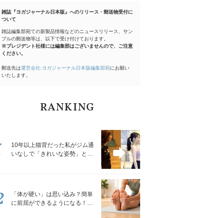
雑誌『ヨガジャーナル日本版』へのリリース・郵送物受付に
ついて
雑誌編集部宛ての新製品情報などのニュースリリース、サン
プルの郵送物等は、以下で受け付けております。
※プレジデント社様には編集部はございませんので、ご注意
ください。
郵送先は
運営会社:ヨガジャーナル日本版編集部宛
にお願い
いたします。
RANKING
1
10年以上猫背だった私がジム通
いなしで「きれいな姿勢」と褒
められるようになった秘密の習
慣
2
「体が硬い」は思い込み？簡単
に前屈ができるようになる！腿
裏を少しずつゆるめる「前屈ス