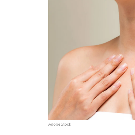
AdobeStock