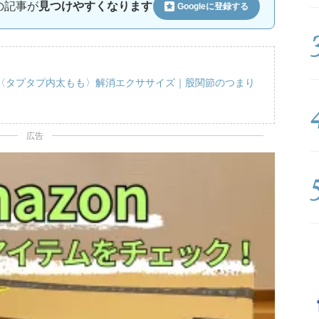
ルの記事が
見つけやすくなります
Googleに
登録する
〈タプタプ内太もも〉解消エクササイズ｜股関節のつまり
広告