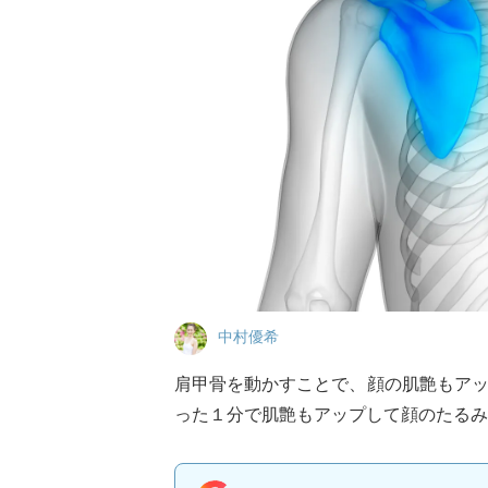
中村優希
肩甲骨を動かすことで、顔の肌艶もア
った１分で肌艶もアップして顔のたるみ