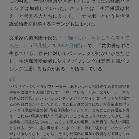
この時期、一部の議員やメディアによって生活保護バッ
シングは加速していった。ネットでは「生活保護は甘
え」と考える人たちによって、「ナマポ」という生活保
護受給者を揶揄するスラングも生まれた。
文筆家の栗田隆子氏は
『「働けない」をとことん考えて
みた。』（平凡社／2025年2月発行）
で、「賃労働せずに
生きている」存在に対してバッシングが向かいがちだと
し、生活保護受給者に対するバッシングは専業主婦バッ
シングに通じるものがある、と指摘している。
“パラサイトシングルやフリーター、あるいは生活保護の受給者や障害者
手帳を取得する人間に対して、「怠けている」とか「ズルい」、「本人
の生活の問題」というバッシングがメディアやインターネットで登場す
るのを目の当たりにしてきた。また私自身の話ではないが専業主婦バッ
シング（厚生年金の第3号被保険者バッシング）にもどこか共通点を覚
え、これらの罵倒が個人の問題でないこともはっきりわかってきた。社
会構造に問題があるのに、あくまで個人の選択、自己責任、能力の問題
とされる。かつ「賃労働せずに生きている」存在であれば、バッシング
がより激しくなる。しかし、そうした罵倒が遺産や投資などで儲けられ