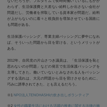
ないだろうか。フルタイムで長時間働いているにもかか
わらず、生活保護費と大差ない給料しか出さない会社が
問題だし、労働者を搾取している資本家が問題だ。給料
が上がらないのに着々と税負担を増加させている国政に
も問題がある。
生活保護バッシング、専業主婦バッシングに夢中になれ
ば、そういった問題から目を背ける、というメリットが
ある。
2012年、自民党の片山さつき議員は、「生活保護を恥と
思わないのが問題」などの発言で生活保護バッシングを
主導してきた。働いていないとみなされる人をバッシン
グする流れは、大元の問題から目を背けさせるために、
巧みに誘導されてきた、とも言えるだろう。
※1
NPO法人TENOHASHIの炊き出しボランティア
※2
女性の職業生活における活躍の推進に関する法律の施