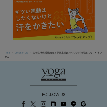
作『燕は戻ってこない』（集英社）取り上げる。
Top
LIFESTYLE
なぜ生活保護受給者と専業主婦はバッシングの対象になりやすい
のか
FOLLOW US
Facebook
X（旧Twitter）
instagram
note
youtube
line
Google