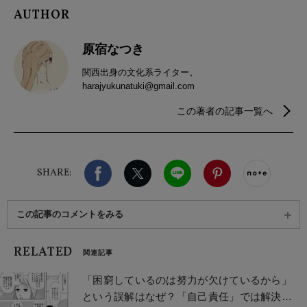
AUTHOR
原宿なつき
関西出身の文化系ライター。
harajyukunatuki@gmail.com
この著者の記事一覧へ
Facebook
X（旧twitter）
LINE
Pinterest
noteで
SHARE:
この記事のコメントをみる
RELATED
関連記事
「困窮しているのは努力が欠けているから」
という誤解はなぜ？「自己責任」では解決で