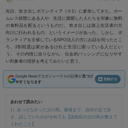
先日、炊き出しボランティア（※1）に参加してきた。ホー
ムレス状態にある人や、生活に困窮した人たちを対象に無料
の食料品を配るというものだ。 炊き出しは路上生活者の方
向けに行われるもの、というイメージがあった。しかし、ボ
ランティアを主催しているNPO法人の方にお話を伺ったとこ
ろ、3割程度は家があるけれど生活に困っている人だとい
う。 その内情に迫りながら、社会的バッシングになりやす
い対象者の現状を考えてみたいと思う。
Google Newsでヨガジャーナルの記事が
見つけ
登録する
やすくなります
あわせて読みたい
1）あっけなかった父の死。最後まで、自分の足で歩
き、話していたのがせめても【認知症の父の死が教えて
くれたこと】