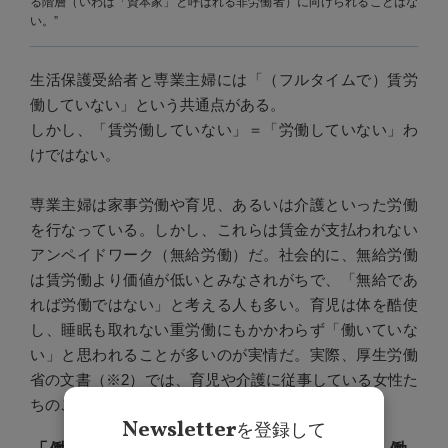
る階層（いわば「資本家」と呼ばれる非労働者）に向けられることはな
い。”
生活保護受給者と専業主婦には「（フルタイムで）賃労
働していない」という共通点がある。
しかし、「賃労働していない」＝「労働していない」わ
けではない。
専業主婦は家事労働や育児、あるいは介護といった労働
を行なっている。しかし、これらは賃金が支払われない
アンペイドワーク（無給労働）だ。社会的に、無給労働
は賃労働より価値が低いとみなされがちで、「無給であ
れば労働ではない」と考える人も多い。育児は体を酷使
し、睡眠も取れない重労働にもかかわらず「働いていな
い」と思われることが多いのが実情だ。実際、厚生労働
省の文書（※2）では、育児や介護に従事している女性た
ちのことを「働いていない女性」と書いている。
Newsletter
を登録して