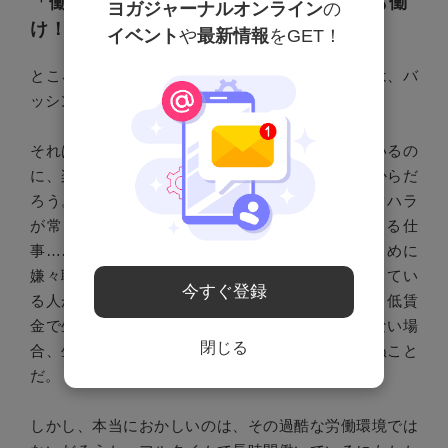
「働いていない＝ズルい、せこい、お前も働
ヨガジャーナルオンライン
の
け！」の心理
イベント
や
最新情報
をGET！
ところでなぜ、「働いていない」とみなされる人は、バ
ッシング対象になるのだろうか。
それは、「自分はこんなに辛い思いをして働いているの
に、楽をしていてせこい！」という気持ちがあるからだ
ろう。低賃金で長時間労働の仕事、パワハラやセクハラ
が常態化している仕事、軽んじられて見下される仕
事……やりたくないのに、生活のため、家族のために
嫌々職場に向かう人からすると、働かずに生活できてい
今すぐ登録
る人が恨めしく思えるのも理解できる。ましてや、低賃
金で生活保護費と変わらない収入しか得られていない場
閉じる
合、生活保護受給者を恨めしく思うのも無理からぬこと
だ。
しかし、本当におかしいのは、その過酷な労働環境では