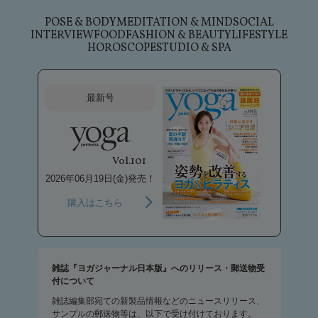
POSE & BODY
MEDITATION & MIND
SOCIAL
INTERVIEW
FOOD
FASHION & BEAUTY
LIFESTYLE
HOROSCOPE
STUDIO & SPA
最新号
Vol.101
2026年06月19日(金)発売！
購入はこちら
雑誌『ヨガジャーナル日本版』へのリリース・郵送物受
付について
雑誌編集部宛ての新製品情報などのニュースリリース、
サンプルの郵送物等は、以下で受け付けております。