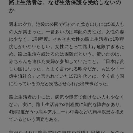
路上生活者は、なぜ生活保護を受給しないの
か
週末の夕方、池袋の公園で行われた炊き出しには580人も
の人が集まった。一番多いのは年配の男性だ。女性の姿
は少なく、1割程度。そもそも女性の路上生活者は1割程
度しかいないらしい。女性にとって路上は危険すぎるた
め、路上生活を続けるのは困難だという。驚いたのは、
赤ちゃんを連れた夫婦が参加していたこと。「日本は貧
しい国になった」とよく言われる昨今だが、もはや「一
億中流社会」と言われていた1970年代とは、全く違う国
になっているのだと実感させられた出来事だった。
路上生活者の中には、病気や障害で働けない人も少なく
ない。実に、路上生活者の3割程度に知的な障害があり、
4割程度がうつ病やアルコール中毒などの精神疾患を抱え
ているという調査もある。
家がなければ携帯電話の契約や就職も困難だ。そのた