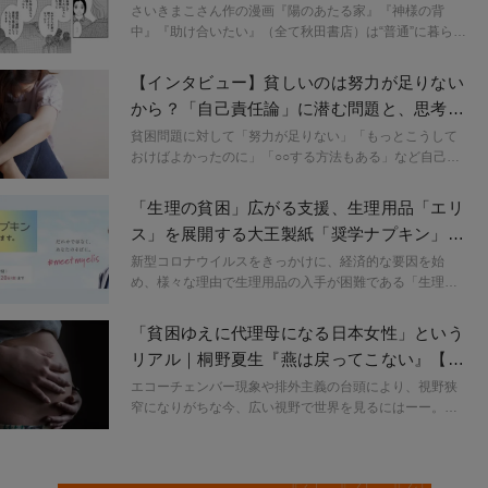
きない貧困問題
さいきまこさん作の漫画『陽のあたる家』『神様の背
中』『助け合いたい』（全て秋田書店）は“普通”に暮らし
ていた人たちが、さまざまなことをきっかけに生活困窮
になる過程が描かれる作品。貧困に関する情報が世間に
【インタビュー】貧しいのは努力が足りない
徐々に広がりつつある一方で「努力が足りない」「自己
から？「自己責任論」に潜む問題と、思考を
責任」など、誤解も依然として多いです。貧困への誤っ
変えるヒント
たイメージや自己責任論をなくしていくためのヒント
貧困問題に対して「努力が足りない」「もっとこうして
や、家族で助け合うことで乗り越えようとする「日本型
おけばよかったのに」「○○する方法もある」など自己責
福祉」の落とし穴など、さいきさんに伺いました。
任の問題とする声は少なくない。生活が苦しいのは本当
に個人の責任なのだろうか。貧困家庭で生まれ育った経
「生理の貧困」広がる支援、生理用品「エリ
験を持つヒオカさんの『死にそうだけど生きてます』
ス」を展開する大王製紙「奨学ナプキン」取
（CCCメディアハウス）を読むと、生まれた家の経済力
り組みへの思い
によって選択肢が変わってくることに気づかされる。ヒ
新型コロナウイルスをきっかけに、経済的な要因を始
オカさんに自己責任社会や自己責任論がもたらす分断、
め、様々な理由で生理用品の入手が困難である「生理の
自己責任論から思考を変えるヒントについて話を伺っ
貧困」が知られるようになりました。生理用品「エリ
た。
ス」を展開する大王製紙株式会社では、ひとりひとりの
「貧困ゆえに代理母になる日本女性」という
生理に寄り添うプロジェクト「meet my elis」を実施。そ
リアル｜桐野夏生『燕は戻ってこない』【レ
の中で、生理用品の入手が困難な学生1,000名を対象とし
ビュー】
て、1年間生理用品を無償で提供する「奨学ナプキン」を
エコーチェンバー現象や排外主義の台頭により、視野狭
始めます。その背景にはどのような思いや課題意識があ
窄になりがちな今、広い視野で世界を見るにはーー。フ
ったのか。担当者に話を伺いました。
ェミニズムやジェンダーについて取材してきた原宿なつ
きさんが、今気になる本と共に注目するキーワードをピ
ックアップし紐解いていく。今回は、桐野夏生氏の最新