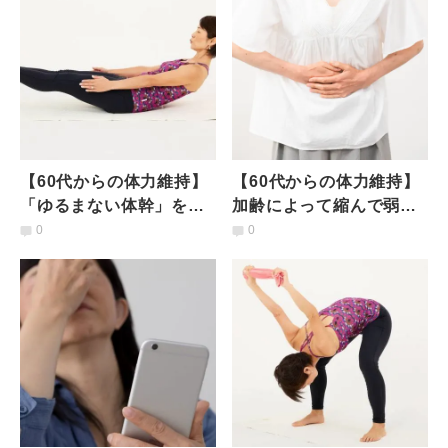
【60代からの体力維持】
【60代からの体力維持】
「ゆるまない体幹」を作
加齢によって縮んで弱く
り、溌溂と動ける体を手
なる、体の前側の筋肉・
0
0
に入れる「小さな舟のポ
体幹を鍛える「椅子のポ
ーズ」
ーズ」