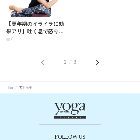
【更年期のイライラに効
果アリ】吐く息で怒りを
発散！気持ちがスッキリ
0
する「ヨガと呼吸法」
1
3
/
Top
西川尚美
FOLLOW US