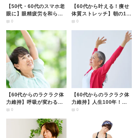
【50代・60代のスマホ老
【60代から叶える！痩せ
眼に】眼精疲労を和らげ
体質ストレッチ】朝の1ワ
て目元をすっきり！「目
ークで代謝アップを目指
0
0
の疲れを緩和するワー
す「立位の開脚前屈」
ク」
【60代からのラクラク体
【60代からのラクラク体
力維持】呼吸が変わると
力維持】人生100年！イ
持久力が見違える！心肺
キイキ動ける体を作る
0
0
機能を上げる「ねじりワ
「呼吸法＆背骨ストレッ
ーク」
チ」