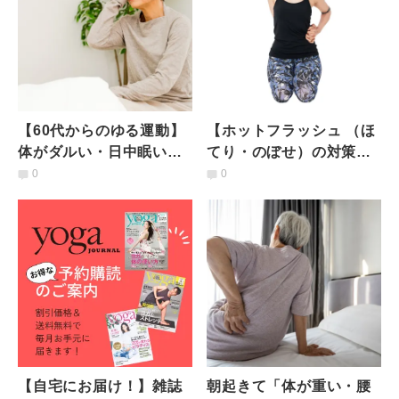
【60代からのゆる運動】
【ホットフラッシュ （ほ
体がダルい・日中眠い…
てり・のぼせ）の対策
を解消！無理なくできる
に】更年期の不調を和ら
0
0
「サイドストレッチ」
げるヨガ＆ハンド動気功
【自宅にお届け！】雑誌
朝起きて「体が重い・腰