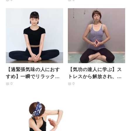
する「３つのワーク」
ライ」で腎気を養おう
【過緊張気味の人におす
【気功の達人に学ぶ】ス
すめ】一瞬でリラックス
トレスから解放され、心
できる究極の癒しポーズ
身の不調が消える「指ヨ
0
0
「バタフライポーズ」や
ガと4つの呼吸」達磨瞑想
り方
法