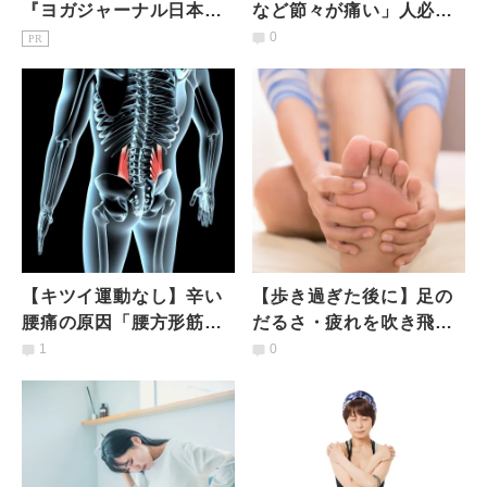
『ヨガジャーナル日本
など節々が痛い」人必
版』予約購読のご案内
見…固まった関節に潤い
0
PR
を取り戻す「カンタン動
気功」
【キツイ運動なし】辛い
【歩き過ぎた後に】足の
腰痛の原因「腰方形筋」
だるさ・疲れを吹き飛ば
を深部までじんわりほぐ
す！簡単なのに効果絶大
1
0
す「うたた寝5分ストレッ
「足ゆらゆら疲労回復ワ
チ」
ーク」