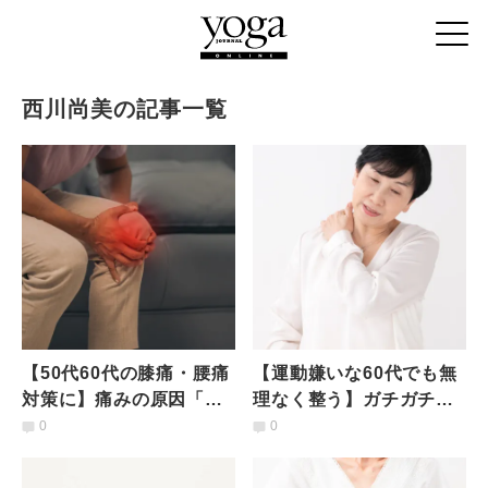
西川尚美の記事一覧
【50代60代の膝痛・腰痛
【運動嫌いな60代でも無
対策に】痛みの原因「硬
理なく整う】ガチガチ肩
い腿裏」がゆるゆるにな
凝りが一気にほぐれる
0
0
る「ハムストリングほぐ
「ゴムバンド肩ストレッ
し」
チ」