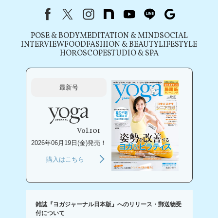
Facebook
X（旧Twitter）
instagram
note
youtube
line
Google
POSE & BODY
MEDITATION & MIND
SOCIAL
INTERVIEW
FOOD
FASHION & BEAUTY
LIFESTYLE
HOROSCOPE
STUDIO & SPA
最新号
Vol.101
2026年06月19日(金)発売！
購入はこちら
雑誌『ヨガジャーナル日本版』へのリリース・郵送物受
付について