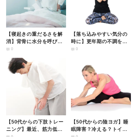
【寝起きの重だるさを解
【落ち込みやすい気分の
消】背骨に水分を呼び戻
時に】更年期の不調を和
そう！キャットカウの応
らげる「ヨガ＆ハンド動
0
0
用「朝の１分カンタン動
気功」
気功」
【50代からの下肢トレー
【50代からの陰ヨガ】睡
ニング】最近、筋力低下
眠障害？冷える？トイレ
していない？足腰を強く
が近い？「ハーフバタフ
0
0