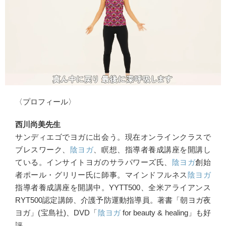
〈プロフィール〉
西川尚美先生
サンディエゴでヨガに出会う。現在オンラインクラスで
ブレスワーク、
陰ヨガ
、瞑想、指導者養成講座を開講し
ている。インサイトヨガのサラパワーズ氏、
陰ヨガ
創始
者ポール・グリリー氏に師事。マインドフルネス
陰ヨガ
指導者養成講座を開講中。YYTT500、全米アライアンス
RYT500認定講師、介護予防運動指導員。著書「朝ヨガ夜
ヨガ」(宝島社)、DVD「
陰ヨガ
for beauty & healing」も好
評。