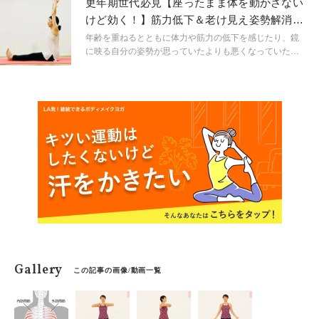
更年期世代必見【座ったまま体を動かさない
けど効く！】筋力低下＆老け見え姿勢解消エ
クサ
年齢を重ねるとともに体力や筋力の低下を感じたり、鏡
に映る自分の姿勢が思っていたよりも悪くなっていたり
していませんか？今回は筋力低下や老け見えしたくない
方のために、体をほとんど動かず筋力低下をできるだけ
防いで姿勢も整えるおすすめのヨガポーズをご紹介しま
す。
Gallery
この記事の画像/動画一覧