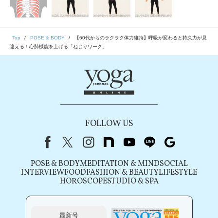
Top
POSE & BODY
【60代からのラクラク体力維持】呼吸が変わると持久力が見
違える！心肺機能を上げる「ねじりワーク」
FOLLOW US
Facebook
X（旧Twitter）
instagram
note
youtube
line
Google
POSE & BODY
MEDITATION & MIND
SOCIAL
INTERVIEW
FOOD
FASHION & BEAUTY
LIFESTYLE
HOROSCOPE
STUDIO & SPA
最新号