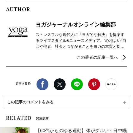
AUTHOR
ヨガジャーナルオンライン編集部
ストレスフルな現代人に「ヨガ的な解決」を提案す
るライフスタイル&ニュースメディア。"心地よい"自
己や他者、社会とつながることをヨガの本質と捉
え、自分らしさを見つけるための心身メンテナンス
この著者の記事一覧へ
などウェルビーイングを実現するための情報を発
信。
Facebook
X（旧twitter）
LINE
Pinterest
noteで
SHARE:
この記事のコメントをみる
RELATED
関連記事
【60代からのゆる運動】体がダルい・日中眠