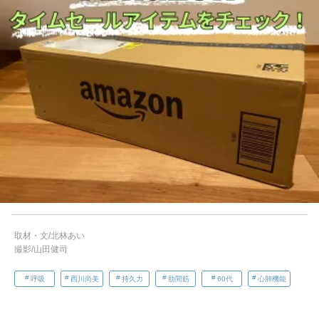
取材・文/北林あい
撮影/山田健司
呼吸
西川尚美
持久力
肋間筋
60代
心肺機能