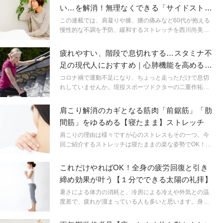
い…を解消！無理なくできる「サイドストレ
ッチ」
この連載では、肩凝りや膝、腰の痛みなど60代が抱える
慢性的な不調を予防、緩和するストレッチを西川尚美先
生が紹介します。ゴムバンドやタオルを使って、無理な
くできるメソッドばかり。年齢を理由に諦める必要はな
疲れやすい、階段で息切れする…スタミナ不
く、コツコツ続ければ体はかならず応えてくれるので軽
足の現代人におすすめ｜心肺機能を高める
やかに動ける体を手に入れましょう。
「呼吸改革」とは
コロナ禍で運動不足になり、ちょっと走っただけで息切
れしていませんか。現役スポーツドクターの二重作拓也
先生が教える、「呼吸」を用いたトレーニングで疲れに
くい体を手に入れましょう。
肩こり解消のカギとなる筋肉「前鋸筋」「肋
間筋」をゆるめる【寝たまま】ストレッチ
肩こりの理由は様々ですが心のストレスもその一つ。今
回ご紹介するストレッチは寝たままの楽な姿勢でOK！こ
りを解消すると同時に呼吸も深められるので心身ともに
リラックスしましょう。
これだけやればOK！全身の疲労回復と引き
締め効果が叶う【１分でできる太陽の礼拝】
暑さによる体力の消耗と、冷房による冷えや外気との温
度差で、疲れが溜まっている人も多いと思います。身体
の疲れがスッキリとれて、さらに全身の引き締めも叶う
ヨガのポーズをひとつだけ覚えてみませんか？