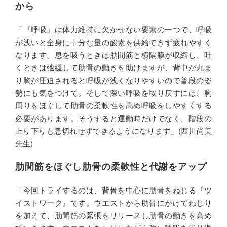
から
「『呼吸』は体力維持に欠かせない要素の一つで、呼吸
が浅いと全身に十分な量の酸素を供給できず疲れやすく
なります。息を吸うときは肋間筋と横隔膜が収縮し、吐
くときは弛緩して肋骨の動きを助けますが、背中が丸ま
り胸が圧迫されると呼吸が浅くなりやすいので普段の姿
勢にも気をつけて。そして深い呼吸を取り戻すには、胸
周りをほぐして肋骨の柔軟性を高め呼吸をしやすくする
必要があります。そうすると運動時だけでなく、階段の
上り下りも息切れせずできるようになります」(西川尚美
先生)
肋間筋をほぐし肋骨の柔軟性と代謝をアップ
「今回トライするのは、背骨を中心に肋骨をねじる『ツ
イストワーク』です。ウエストから肋骨にかけてねじり
を加えて、肋間筋の緊張をリリースし肋骨の動きを高め