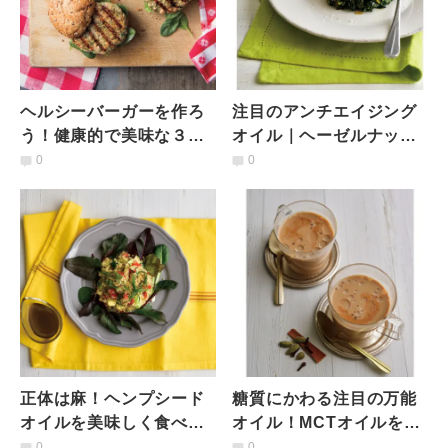
ヘルシーバーガーを作ろ
注目のアンチエイジング
う！健康的で美味な３つ
オイル｜ヘーゼルナッツ
の「パテ」レシピ
オイルとケールのレシピ
0
0
正体は麻！ヘンプシード
糖質にかわる注目の万能
オイルを美味しく食べる
オイル！MCTオイルを使
サラダレシピ
ったドリンクレシピ
0
0