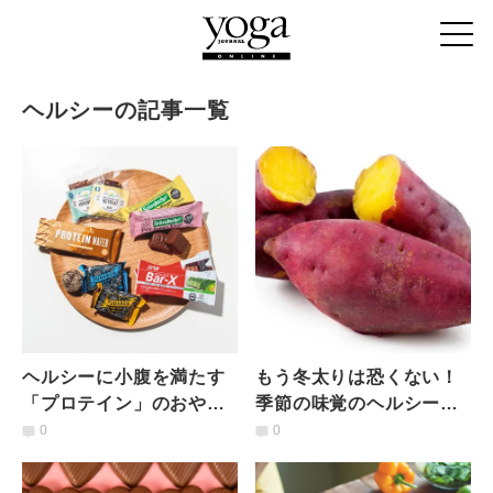
ヘルシーの記事一覧
ヘルシーに小腹を満たす
もう冬太りは恐くない！
「プロテイン」のおやつ
季節の味覚のヘルシーな
５選
食べ方5選
0
0