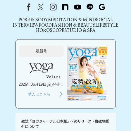
Facebook
X（旧Twitter）
instagram
note
youtube
line
Google
POSE & BODY
MEDITATION & MIND
SOCIAL
INTERVIEW
FOOD
FASHION & BEAUTY
LIFESTYLE
HOROSCOPE
STUDIO & SPA
最新号
Vol.101
2026年06月19日(金)発売！
購入はこちら
雑誌『ヨガジャーナル日本版』へのリリース・郵送物受
付について