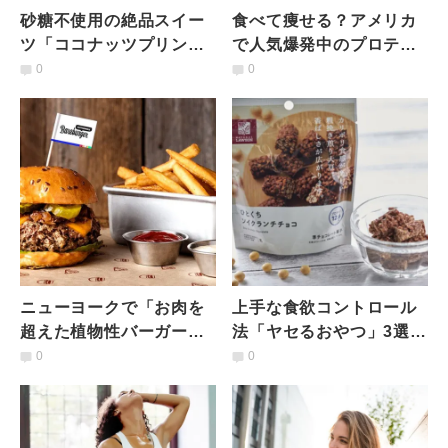
砂糖不使用の絶品スイー
食べて痩せる？アメリカ
ツ「ココナッツプリン」
で人気爆発中のプロテイ
｜簡単ビーガンレシピ
ンアイスクリーム
0
0
「HALO TOP」と簡単レ
シピ
ニューヨークで「お肉を
上手な食欲コントロール
超えた植物性バーガー」
法「ヤセるおやつ」3選
が食べられるお店３選
【ナチュラルローソン
0
0
編】