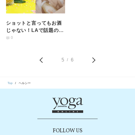
ショットと言ってもお酒
じゃない！LAで話題の自
然派ドリンク
0
「#wellnesssot」とは
5
6
/
Top
ヘルシー
FOLLOW US