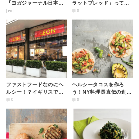
『ヨガジャーナル日本
ラットブレッド」って？
版』予約購読のご案内
ベジタリアン、ぺスクタ
0
PR
リアン、ヴィーガン向け
レシピ
ファストフードなのにヘ
ヘルシータコスを作ろ
ルシー！？イギリスで大
う！NY料理長直伝の創造
人気の「LEON」【ロン
的な３つのレシピ
0
0
ドンヨガ通信】