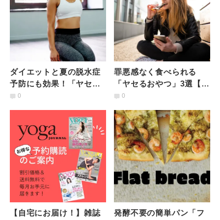
ダイエットと夏の脱水症
罪悪感なく食べられる
予防にも効果！「ヤセる
「ヤセるおやつ」3選【セ
おやつ」3選【成城石井
ブンイレブン編】
0
0
編】
【自宅にお届け！】雑誌
発酵不要の簡単パン「フ