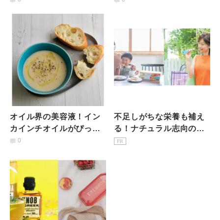
オイル界の美容液！イン
不足しがちな栄養も補え
カインチオイルがぴった
る！ナチュラル志向のヨ
りなスープレシピ
ガインストラクターが選
0
PR
ぶヘルシー系の間食とは