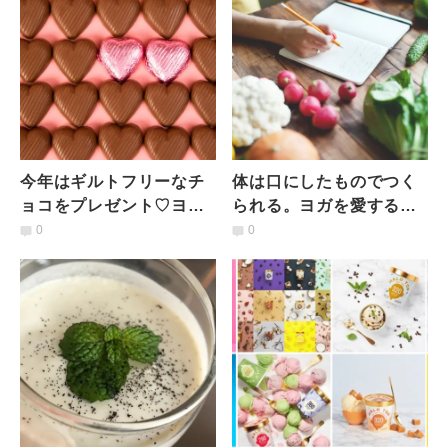
今年はギルトフリーなチ
体は口にしたものでつく
ョコをプレゼント♡ヨガ
られる。ヨガを愛する人
好きが贈りたいチョコレ
の“豊かな食事”って？
0
0
ート5選
【ヤスシのヨガ的お悩み
相談室】