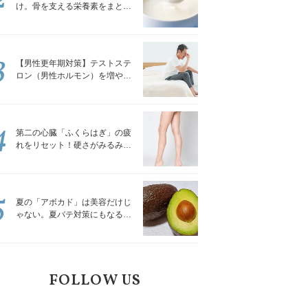
け。骨を支える栄養素をまとめ
て補える食材3選｜管理栄養士が
解説
3
【男性更年期対策】テストステ
ロン（男性ホルモン）を増やす
「５つの食品」
4
第二の心臓「ふくらはぎ」の疲
れをリセット！硬さがみるみる
ほぐれる「壁を使ってできる簡
単ストレッチ」
5
夏の「アボカド」は美容だけじ
ゃない。夏バテ対策にもなる意
外な食べ方｜管理栄養士が解説
FOLLOW US