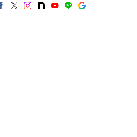
Facebook
X（旧twitter）
instagram
note
Youtube
line
Google