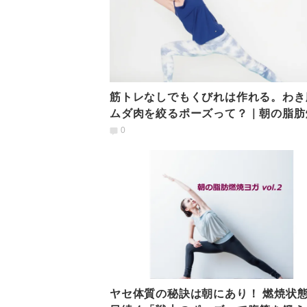
筋トレなしでもくびれは作れる。わき
ムダ肉を絞るポーズって？｜朝の脂肪
ヨガ
0
ヤセ体質の秘訣は朝にあり！ 燃焼状態