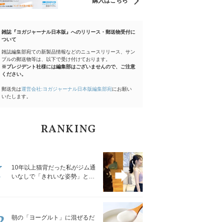
購入はこちら
雑誌『ヨガジャーナル日本版』へのリリース・郵送物受付に
ついて
雑誌編集部宛ての新製品情報などのニュースリリース、サン
プルの郵送物等は、以下で受け付けております。
※プレジデント社様には編集部はございませんので、ご注意
ください。
郵送先は
運営会社:ヨガジャーナル日本版編集部宛
にお願い
いたします。
RANKING
1
10年以上猫背だった私がジム通
いなしで「きれいな姿勢」と褒
められるようになった秘密の習
慣
2
朝の「ヨーグルト」に混ぜるだ