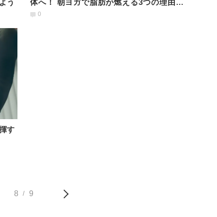
よう
体へ！ 朝ヨガで脂肪が燃える3つの理由と
は？
0
揮す
8
9
/