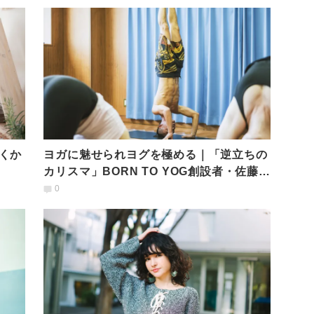
くか
ヨガに魅せられヨグを極める｜「逆立ちの
カリスマ」BORN TO YOG創設者・佐藤ベ
ジさんの純心
0