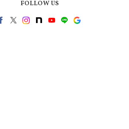
FOLLOW US
Facebook
X（旧twitter）
instagram
note
Youtube
line
Google