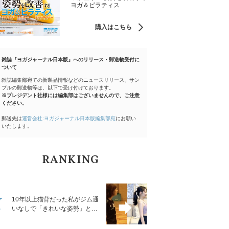
ヨガ＆ピラティス
購入はこちら
雑誌『ヨガジャーナル日本版』へのリリース・郵送物受付に
ついて
雑誌編集部宛ての新製品情報などのニュースリリース、サン
プルの郵送物等は、以下で受け付けております。
※プレジデント社様には編集部はございませんので、ご注意
ください。
郵送先は
運営会社:ヨガジャーナル日本版編集部宛
にお願い
いたします。
RANKING
1
10年以上猫背だった私がジム通
いなしで「きれいな姿勢」と褒
められるようになった秘密の習
慣