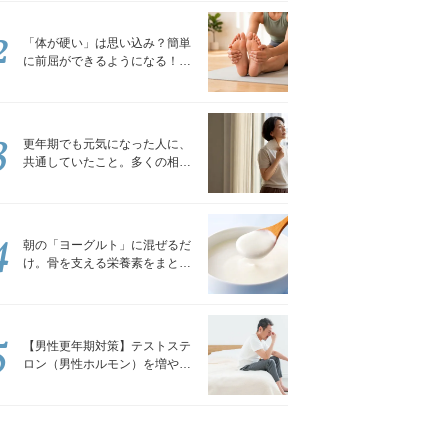
2
「体が硬い」は思い込み？簡単
に前屈ができるようになる！腿
裏を少しずつゆるめる「前屈ス
トレッチ」
3
更年期でも元気になった人に、
共通していたこと。多くの相談
を受けてきた私が言える、たっ
たひとつのこと
4
朝の「ヨーグルト」に混ぜるだ
け。骨を支える栄養素をまとめ
て補える食材3選｜管理栄養士が
解説
5
【男性更年期対策】テストステ
ロン（男性ホルモン）を増やす
「５つの食品」