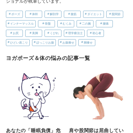
ショナルが執筆しています。
ポーズ
体幹
解剖学
腹筋
ダイエット
股関節
インナーマッスル
骨盤
むくみ
二の腕
腰痛
お尻
美脚
くびれ
理学療法士
初心者
ひどい肩こり
ぽっこりお腹
お腹痩せ
脚痩せ
ヨガポーズ＆体の悩みの記事一覧
あなたの「睡眠負債」危
肩や股関節は屈曲してい