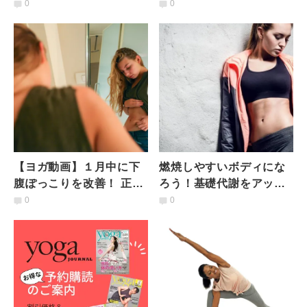
するメソッド５選
う５つのヨガポーズ
0
0
【ヨガ動画】１月中に下
燃焼しやすいボディにな
腹ぽっこりを改善！ 正月
ろう！基礎代謝をアップ
太りを解消！ 簡単すぎる
するメソッド５選
0
0
足上げトレーニング