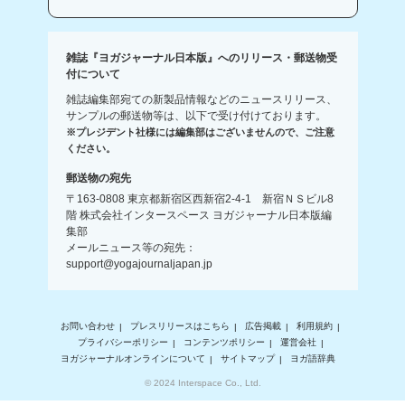
雑誌『ヨガジャーナル日本版』へのリリース・郵送物受
付について
雑誌編集部宛ての新製品情報などのニュースリリース、
サンプルの郵送物等は、以下で受け付けております。
※プレジデント社様には編集部はございませんので、ご注意
ください。
郵送物の宛先
〒163-0808 東京都新宿区西新宿2-4-1 新宿ＮＳビル8
階 株式会社インタースペース ヨガジャーナル日本版編
集部
メールニュース等の宛先：
support@yogajournaljapan.jp
お問い合わせ
プレスリリースはこちら
広告掲載
利用規約
プライバシーポリシー
コンテンツポリシー
運営会社
ヨガジャーナルオンラインについて
サイトマップ
ヨガ語辞典
© 2024 Interspace Co., Ltd.