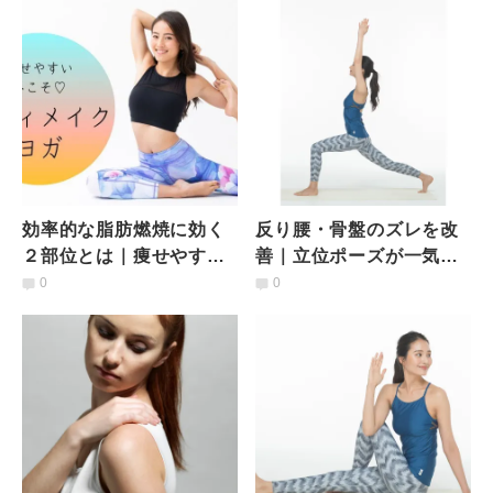
効率的な脂肪燃焼に効く
反り腰・骨盤のズレを改
２部位とは｜痩せやすい
善｜立位ポーズが一気に
冬こそ♡ボディメイクヨ
楽になるポイントは
0
0
ガ