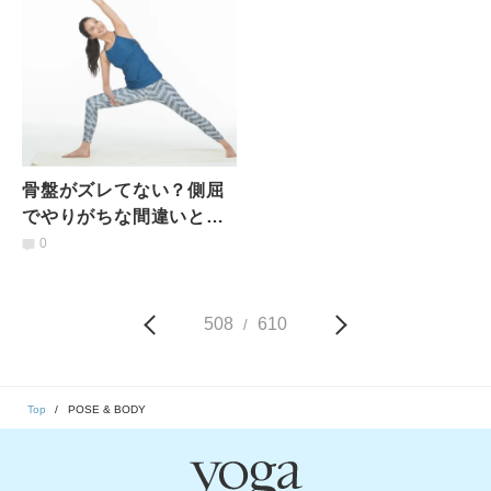
骨盤がズレてない？側屈
でやりがちな間違いとす
ぐできる改善法
0
508
610
/
Top
POSE & BODY