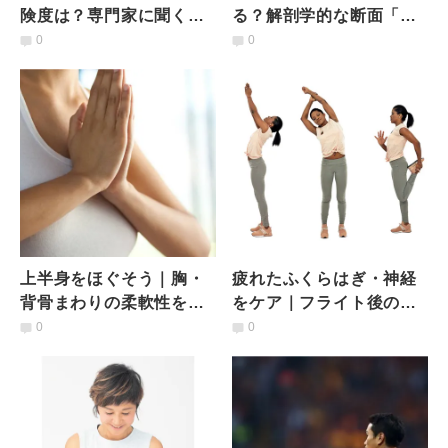
険度は？専門家に聞くリ
る？解剖学的な断面「矢
スクと対策法
状面」を理解しよう
0
0
上半身をほぐそう｜胸・
疲れたふくらはぎ・神経
背骨まわりの柔軟性を高
をケア｜フライト後のこ
めるストレッチ5選
わばりをほぐすヨガポー
0
0
ズ