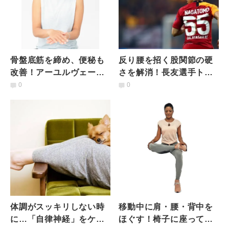
骨盤底筋を締め、便秘も
反り腰を招く股関節の硬
改善！アーユルヴェーダ
さを解消！長友選手トレ
式「膣マッサージ」を始
ーナー直伝のアスリート
0
0
めよう
式不調解決法
体調がスッキリしない時
移動中に肩・腰・背中を
に…「自律神経」をケア
ほぐす！椅子に座って行