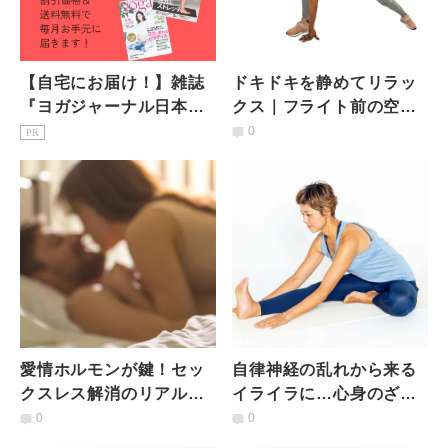
【自宅にお届け！】雑誌
ドキドキを静めてリラッ
『ヨガジャーナル日本
クス｜フライト前の空港
版』予約購読のご案内
でできる簡単ヨガポーズ
0
PR
愛情ホルモンが鍵！セッ
自律神経の乱れから来る
クスレス解消のリアル体
イライラに…心身のざわ
験談｜産婦人科医に聞く
つきを静めるメソッド
0
0
ホルモン知識