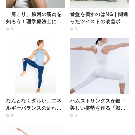
「肩こり」原因の筋肉を
骨盤を倒すのはNG｜間違
知ろう！理学療法士によ
ったツイストの改善ポイ
る3つの肩こりセルフマッ
ントは
0
0
サージ
なんとなくダルい…エネ
ハムストリングスが鍵！
ルギーバランスの乱れか
美しい姿勢を作る「戦士
ら来る「だるさ」解決法
のポーズⅡ」のポイント
0
0
とは
｜40秒動画