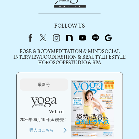
FOLLOW US
Facebook
X（旧Twitter）
instagram
note
youtube
line
Google
POSE & BODY
MEDITATION & MIND
SOCIAL
INTERVIEW
FOOD
FASHION & BEAUTY
LIFESTYLE
HOROSCOPE
STUDIO & SPA
最新号
Vol.101
2026年06月19日(金)発売！
購入はこちら