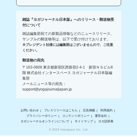
雑誌『ヨガジャーナル日本版』へのリリース・郵送物受
付について
雑誌編集部宛ての新製品情報などのニュースリリース、
サンプルの郵送物等は、以下で受け付けております。
※プレジデント社様には編集部はございませんので、ご注意
ください。
郵送物の宛先
〒163-0808 東京都新宿区西新宿2-4-1 新宿ＮＳビル8
階 株式会社インタースペース ヨガジャーナル日本版編
集部
メールニュース等の宛先：
support@yogajournaljapan.jp
お問い合わせ
プレスリリースはこちら
広告掲載
利用規約
プライバシーポリシー
コンテンツポリシー
運営会社
ヨガジャーナルオンラインについて
サイトマップ
ヨガ語辞典
© 2024 Interspace Co., Ltd.