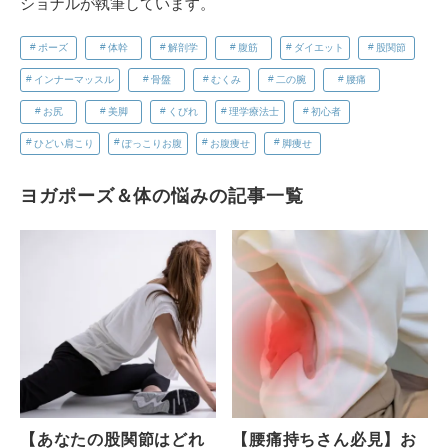
ショナルが執筆しています。
ポーズ
体幹
解剖学
腹筋
ダイエット
股関節
インナーマッスル
骨盤
むくみ
二の腕
腰痛
お尻
美脚
くびれ
理学療法士
初心者
ひどい肩こり
ぽっこりお腹
お腹痩せ
脚痩せ
ヨガポーズ＆体の悩みの記事一覧
【あなたの股関節はどれ
【腰痛持ちさん必見】お