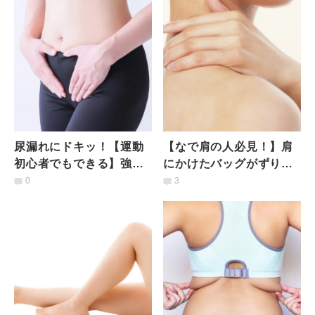
ッチ」
尿漏れにドキッ！【運動
【なで肩の人必見！】肩
初心者でもできる】強度
にかけたバッグがずり落
別骨盤底筋トレーニング
ちるときに試してほし
0
3
い、体の使い方を変える
「思考術」