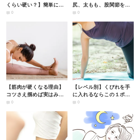
くらい硬い？】簡単にで
尻、太もも、股関節をぜ
きる！股関節の可動域セ
ーんぶまとめてケアでき
0
0
ルフチェック法
る仰向けストレッチ
【筋肉が硬くなる理由】
【レベル別】くびれを手
コツさえ掴めば実はみる
に入れるならこの１ポー
みる柔らかくなる！驚く
ズ！ちょっとキツイけど
0
0
ほど変わる裏技ストレッ
気持ちいい「半月のポー
チ
ズ」