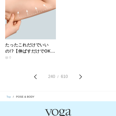
たったこれだけでいい
の!?【伸ばすだけでOK】
ぷよぷよ二の腕がキュッ
0
と引き締まる時短ストレ
ッチ
240
610
/
Top
POSE & BODY