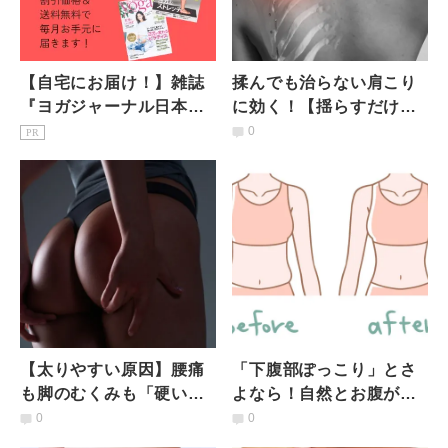
【自宅にお届け！】雑誌
揉んでも治らない肩こり
『ヨガジャーナル日本
に効く！【揺らすだけ】
版』予約購読のご案内
慢性肩こりがスーッと軽
0
PR
くなるポイントとは
【太りやすい原因】腰痛
「下腹部ぽっこり」とさ
も脚のむくみも「硬いお
よなら！自然とお腹が薄
尻」が原因！続けるだけ
くなる広背筋ほぐしスト
0
0
で変わる「ふわ尻ストレ
レッチ【1日1分】