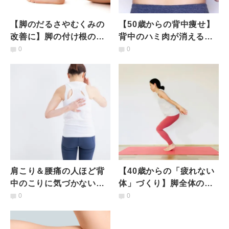
【脚のだるさやむくみの
【50歳からの背中痩せ】
改善に】脚の付け根のリ
背中のハミ肉が消える！
ンパを上手に流せる脚ス
寝たまま肩甲骨を動かす
0
0
ッキリヨガ
だけの「簡単背中痩せエ
クサ」
肩こり＆腰痛の人ほど背
【40歳からの「疲れない
中のこりに気づかない？
体」づくり】脚全体の筋
壁を使って背中のこりを
肉を鍛えて疲れにくい体
0
0
ほぐす簡単ストレッチ
になる下半身エクササイ
ズ