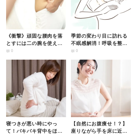
《衝撃》頑固な腰肉を落
季節の変わり目に訪れる
とすには二の腕を使え！
不眠感解消！呼吸を整え
くびれ作りのプロが教え
グッスリ眠れるようにな
0
0
る【壁を使った腰肉痩せ
る四角い呼吸法とは
エクサ】
寝つきが悪い時にやっ
【自然にお腹痩せ！？】
て！バキバキ背中をほぐ
座りながら手を床に近づ