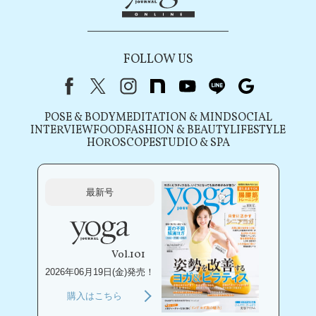
FOLLOW US
Facebook
X（旧Twitter）
instagram
note
youtube
line
Google
POSE & BODY
MEDITATION & MIND
SOCIAL
INTERVIEW
FOOD
FASHION & BEAUTY
LIFESTYLE
HOROSCOPE
STUDIO & SPA
最新号
Vol.101
2026年06月19日(金)発売！
購入はこちら