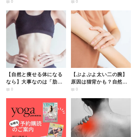
し睡眠の質を上げるため
けるだけでOKの「キツく
0
0
のエクササイズ
ない」チェアエクサ
【自然と痩せる体になる
【ぷよぷよ太い二の腕】
なら】大事なのは「肋
原因は猫背かも？自然に
骨」ゆるみきった肋骨を
変わる！ほっそり二の腕
0
0
閉める簡単エクササイズ
が手に入る「お手軽姿勢
補正」