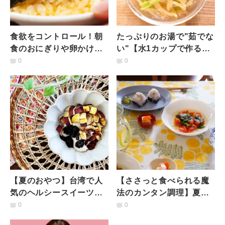
食欲をコントロール！朝
たっぷりのお湯で"茹でな
食のおにぎりや卵かけご
い"【水1カップで作るエ
飯に足すべき食材とは？
コ調理】たった3分『もや
0
0
【管理栄養士のダイエッ
しと小松菜のナムル』
ト朝食】
【夏のおやつ】台湾で人
【ささっと食べられる魔
気のヘルシースイーツ
法のカンタン調理】夏バ
「豆花（トウファ）」レ
テに神野菜「トマトとモ
0
0
シピと薬膳的おススメの
ロヘイヤのネバネバ冷製