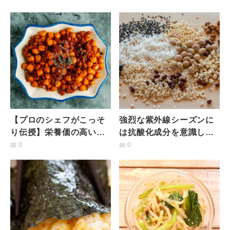
の力を抜くごはん
「デトックス白湯」作り
方ポイント
【プロのシェフがこっそ
強烈な紫外線シーズンに
り伝授】栄養価の高い食
は抗酸化成分を意識した
事を作るための「パント
食事を！ 手軽に取り入れ
0
0
リーの必需品10選」
られる「雑穀」は何？