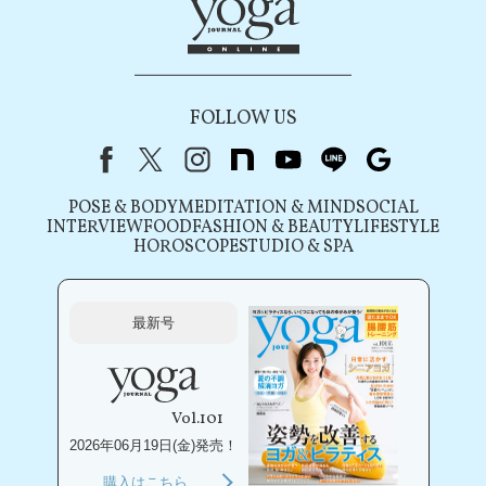
FOLLOW US
Facebook
X（旧Twitter）
instagram
note
youtube
line
Google
POSE & BODY
MEDITATION & MIND
SOCIAL
INTERVIEW
FOOD
FASHION & BEAUTY
LIFESTYLE
HOROSCOPE
STUDIO & SPA
最新号
Vol.101
2026年06月19日(金)発売！
購入はこちら