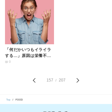
トッピング
スープ」
「何だかいつもイライラ
する…」原因は栄養不
足？！怒り・イライラを
0
抑える【３つの栄養素】
157
207
/
Top
FOOD