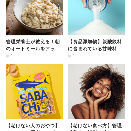
管理栄養士が教える！朝
【食品添加物】炭酸飲料
のオートミールをアップ
に含まれている甘味料っ
グレードさせる「6つの秘
て？知られざるメリット
0
0
密」
や種類について管理栄養
士が解説
【老けない人のおやつ】
【老けない食べ方】管理