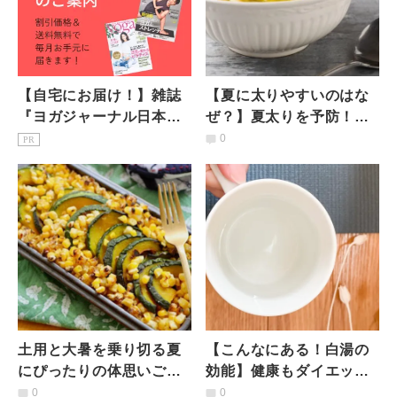
【自宅にお届け！】雑誌
【夏に太りやすいのはな
『ヨガジャーナル日本
ぜ？】夏太りを予防！ア
版』予約購読のご案内
ーユルヴェーダ的「食べ
0
PR
方３つのコツ」
土用と大暑を乗り切る夏
【こんなにある！白湯の
にぴったりの体思いごは
効能】健康もダイエット
ん｜せきねめぐみの、肩
も美肌も…体が変わる
0
0