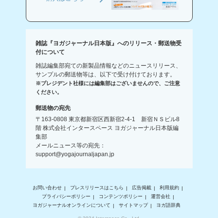
雑誌『ヨガジャーナル日本版』へのリリース・郵送物受
付について
雑誌編集部宛ての新製品情報などのニュースリリース、
サンプルの郵送物等は、以下で受け付けております。
※プレジデント社様には編集部はございませんので、ご注意
ください。
郵送物の宛先
〒163-0808 東京都新宿区西新宿2-4-1 新宿ＮＳビル8
階 株式会社インタースペース ヨガジャーナル日本版編
集部
メールニュース等の宛先：
support@yogajournaljapan.jp
お問い合わせ
プレスリリースはこちら
広告掲載
利用規約
プライバシーポリシー
コンテンツポリシー
運営会社
ヨガジャーナルオンラインについて
サイトマップ
ヨガ語辞典