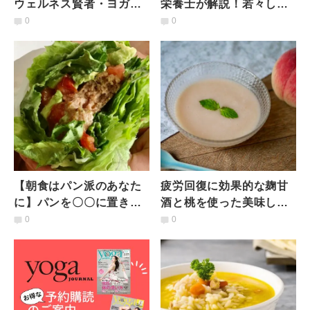
ウェルネス賢者・ヨガ講
栄養士が解説！若々しい
師たちのお気に入り「お
光輝く肌を作る「9つの食
0
0
やつ」7選
材」
【朝食はパン派のあなた
疲労回復に効果的な麹甘
に】パンを〇〇に置き換
酒と桃を使った美味しい
え"パンもどき朝食３
夏バテ対策！腸から潤う
0
0
選"｜管理栄養士のダイエ
【桃と甘酒の冷製ポター
ット朝食
ジュ】