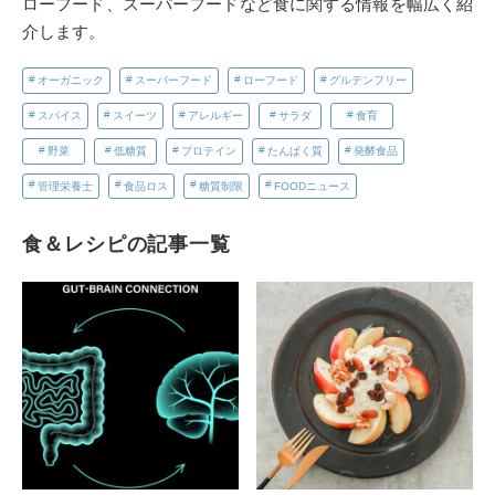
ローフード、スーパーフードなど食に関する情報を幅広く紹
介します。
オーガニック
スーパーフード
ローフード
グルテンフリー
スパイス
スイーツ
アレルギー
サラダ
食育
野菜
低糖質
プロテイン
たんぱく質
発酵食品
管理栄養士
食品ロス
糖質制限
FOODニュース
食＆レシピの記事一覧