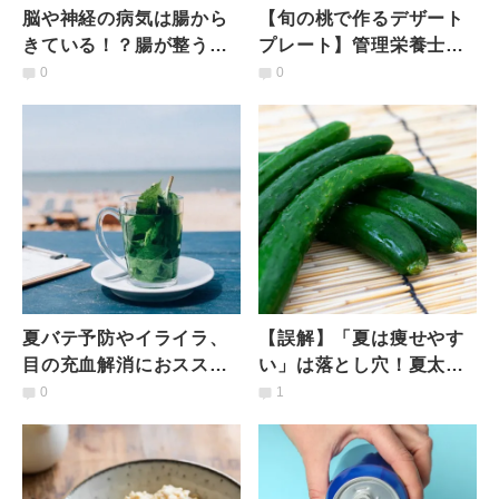
脳や神経の病気は腸から
【旬の桃で作るデザート
きている！？腸が整う
プレート】管理栄養士が
「食べ方」とは？【アー
考案！夏に必要な栄養素
0
0
ユルヴェーダ流！腸活の
を補うヘルシーおやつ
法則】
夏バテ予防やイライラ、
【誤解】「夏は痩せやす
目の充血解消におススメ
い」は落とし穴！夏太り
ドリンク3選｜ミント麦
対策・お手軽 「きゅうり
0
1
茶・ミント水・菊花茶レ
ダイエット」 とは
シピ