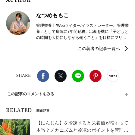
AUTHOR
なつめももこ
管理栄養士/Webライター/イラストレーター。管理栄
養士として病院に7年間勤務。出産を機に「子どもと
の時間を大切にしながら働くこと」を目標にフリー
ランスのWebライター＆イラストレーターとして活
この著者の記事一覧へ
動開始。現在は栄養に関する記事を執筆するほか、
未経験からイラストレーターになる方法について発
信している。
Facebook
X（旧twitter）
LINE
Pinterest
noteで
SHARE:
この記事のコメントをみる
RELATED
関連記事
【にんじん】を冷凍すると栄養価が増すって
本当？メカニズムと冷凍のポイントを管理栄