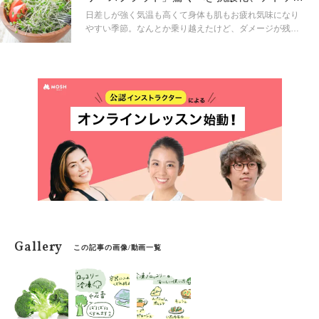
テン、カルシウムを含み、他にも健康維持に関わる機能
ス効果とは？
性成分も入っています。今回は、ブロッコリーの賞味期
日差しが強く気温も高くて身体も肌もお疲れ気味になり
限の見分け方、保存方法をご紹介します。
やすい季節。なんとか乗り越えたけど、ダメージが残っ
ていませんか？そんな時にスーパーで買えて、手間なく
ちょい足しできるあの食材が肌と身体の回復を助けてく
れるのです。
Gallery
この記事の画像/動画一覧