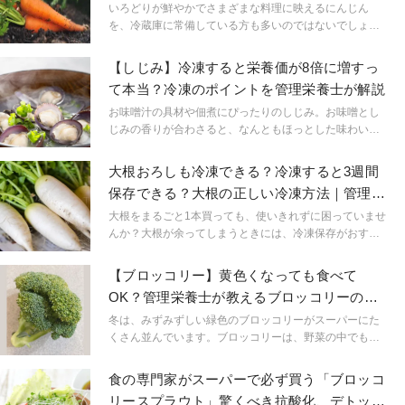
養士が解説
いろどりが鮮やかでさまざまな料理に映えるにんじん
を、冷蔵庫に常備している方も多いのではないでしょう
か。よく使う野菜だからこそ、冷凍して便利に使いたい
ですよね。今回は冷凍したにんじんの栄養価や冷凍時・
【しじみ】冷凍すると栄養価が8倍に増すっ
解凍時の注意点についてお伝えします。
て本当？冷凍のポイントを管理栄養士が解説
お味噌汁の具材や佃煮にぴったりのしじみ。お味噌とし
じみの香りが合わさると、なんともほっとした味わいに
なりますよね。今回はしじみの栄養価をアップさせる
「しじみの冷凍」についてご紹介します。
大根おろしも冷凍できる？冷凍すると3週間
保存できる？大根の正しい冷凍方法｜管理栄
養士が解説
大根をまるごと1本買っても、使いきれずに困っていませ
んか？大根が余ってしまうときには、冷凍保存がおすす
めです。この記事では、大根を冷凍するメリットや冷
凍・解凍方法などをお伝えします。賢く冷凍して、旬の
【ブロッコリー】黄色くなっても食べて
食材を無駄にすることなく、最後までおいしく味わって
OK？管理栄養士が教えるブロッコリーの賞
ください。
味期限と保存方法
冬は、みずみずしい緑色のブロッコリーがスーパーにた
くさん並んでいます。ブロッコリーは、野菜の中でも栄
養価が高いというイメージをもっている方も多いではな
いでしょうか。健康的な食生活に関心が高まる中で注目
食の専門家がスーパーで必ず買う「ブロッコ
度が一気に上がった野菜の1つです。ビタミンCやβ-カロ
リースプラウト」驚くべき抗酸化、デトック