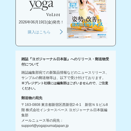
Vol.101
2026年06月19日(金)発売！
購入はこちら
雑誌『ヨガジャーナル日本版』へのリリース・郵送物受
付について
雑誌編集部宛ての新製品情報などのニュースリリース、
サンプルの郵送物等は、以下で受け付けております。
※プレジデント社様には編集部はございませんので、ご注意
ください。
郵送物の宛先
〒163-0808 東京都新宿区西新宿2-4-1 新宿ＮＳビル8
階 株式会社インタースペース ヨガジャーナル日本版編
集部
メールニュース等の宛先：
support@yogajournaljapan.jp