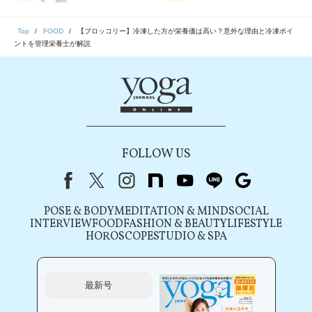
Top
FOOD
【ブロッコリー】冷凍した方が栄養価は高い？意外な理由と冷凍ポイ
ントを管理栄養士が解説
FOLLOW US
Facebook
X（旧Twitter）
instagram
note
youtube
line
Google
POSE & BODY
MEDITATION & MIND
SOCIAL
INTERVIEW
FOOD
FASHION & BEAUTY
LIFESTYLE
HOROSCOPE
STUDIO & SPA
最新号