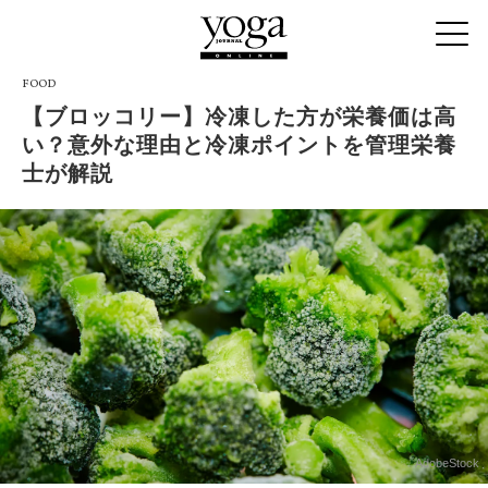
FOOD
【ブロッコリー】冷凍した方が栄養価は高
い？意外な理由と冷凍ポイントを管理栄養
士が解説
AdobeStock