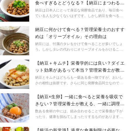
食べすぎるとどうなる？【納豆にまつわる雑
学】
納豆は日本人にとって身近な発酵食品であり、毎日食べ
ている人も少なくないはずです。しかし納豆を食べる
と、体に悪影響が出てしまう人がいることをご存知でし
ょうか。また納豆の食べ過ぎも、健康に害を及ぼすかも
納豆に何かけて食べる？管理栄養士のおすす
しれません。この記事では、納豆を食べるときに気を付
めは「オリーブオイル」その理由は
けたい、納豆に関する意外な注意点を紹介します。
納豆には、付属のタレをかけて食べることが多いでしょ
う。しかしタレの代わりにオリーブオイルをかけること
で、体へのさまざまな効果が期待できる食べ物に変わり
ます。この記事では、納豆にオリーブオイルをかけて食
【納豆＋キムチ】栄養学的には良い？ダイエ
べることで得られる、3つの健康効果を解説します。
ット効果があるって本当？管理栄養士が教え
る納豆の食べ方
納豆とキムチはどちらも一癖ある食べ物ですが、おいし
さの相性は抜群です。さらに同じ発酵食品同士なので、
健康にも効果がありそうだと思ったことはないでしょう
か？この記事では、納豆とキムチを一緒に食べることに
【納豆×生卵】一緒に食べると栄養を吸収で
栄養学的な意味はあるのか、管理栄養士が解説します。
きない？管理栄養士が教える、一緒に調理す
べきではない食材
数ある食材の中には、組み合わせることで栄養価が下が
ったり、健康を損ねてしまったりするものがあります。
あなたがよく一緒に調理しているその食材、実は相性が
よくないもの同士かもしれません！この記事では相性が
【腸活の新常識】過度な食事制限は必要な