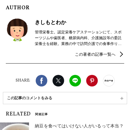
AUTHOR
きしもとわか
管理栄養士。認定栄養ケアステーションにて、スポ
ーツジムや歯医者、糖尿病内科、介護施設等の委託
栄養士を経験。業務の中で訪問介護での食事作りを
する為、初任者研修も取得。介護食を研究し、在宅
この著者の記事一覧へ
でも嚥下機能に合わせた食事を提供する。 夫の転勤
で転居、２人目妊娠をきっかけに退職。 現在第一子
の偏食に奮闘中。栄養指導、食育相談、ダイエット
講座での講師を務めた経験を活かし、栄養・健康分
Facebook
X（旧twitter）
LINE
Pinterest
noteで
野のライター業務を開始。
SHARE:
この記事のコメントをみる
RELATED
関連記事
納豆を食べてはいけない人がいるって本当？