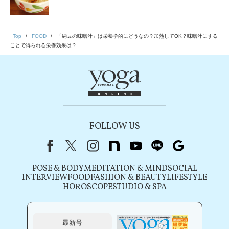
Top
FOOD
「納豆の味噌汁」は栄養学的にどうなの？加熱してOK？味噌汁にする
ことで得られる栄養効果は？
FOLLOW US
Facebook
X（旧Twitter）
instagram
note
youtube
line
Google
POSE & BODY
MEDITATION & MIND
SOCIAL
INTERVIEW
FOOD
FASHION & BEAUTY
LIFESTYLE
HOROSCOPE
STUDIO & SPA
最新号