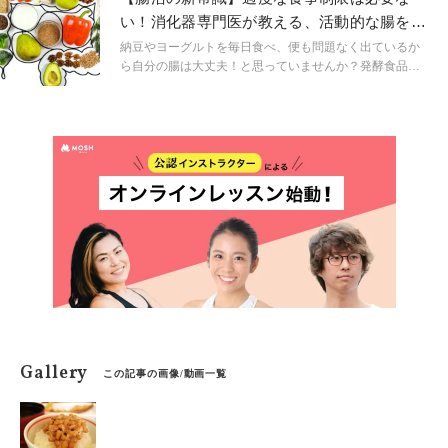
よくない食材の組み合わせを紹介し、その理由や対処法
い！消化器専門医が教える、活動的な腸を手
を解説します。
に入れる食事法
納豆やヨーグルトを毎日食べ、便も問題なく出ているか
ら自分の腸は大丈夫！と思っていませんか？発酵食品以
外にも、健康のことを考えてタンパク質を多めに摂った
り、脂質を制限したりと食事に気をつけている人も増え
ていますね。今回も消化器専門医として活躍する川本徹
さんの著書『結局、腸が9割 名医が教える「腸」最強の
健康法』（アスコム）より、本当に腸のためになる食事
について内容を抜粋してご紹介します。
Gallery
この記事の画像/動画一覧