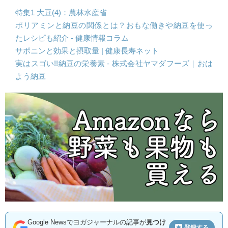
特集1 大豆(4)：農林水産省
ポリアミンと納豆の関係とは？おもな働きや納豆を使っ
たレシピも紹介 - 健康情報コラム
サポニンと効果と摂取量 | 健康長寿ネット
実はスゴい!!納豆の栄養素 - 株式会社ヤマダフーズ｜おは
よう納豆
Google Newsでヨガジャーナルの記事が
見つけ
登録する