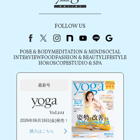
FOLLOW US
Facebook
X（旧Twitter）
instagram
note
youtube
line
Google
POSE & BODY
MEDITATION & MIND
SOCIAL
INTERVIEW
FOOD
FASHION & BEAUTY
LIFESTYLE
HOROSCOPE
STUDIO & SPA
最新号
Vol.101
2026年06月19日(金)発売！
購入はこちら