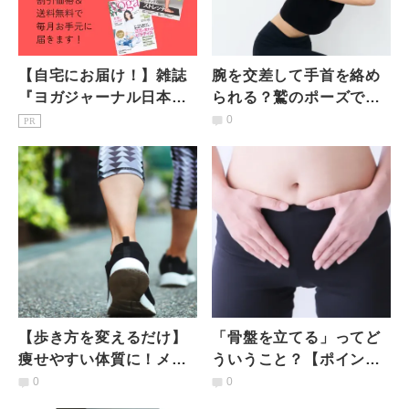
【自宅にお届け！】雑誌
腕を交差して手首を絡め
『ヨガジャーナル日本
られる？鷲のポーズで手
版』予約購読のご案内
を組むのが辛い方必見！
0
PR
肩まわり柔らか簡単スト
レッチ
【歩き方を変えるだけ】
「骨盤を立てる」ってど
痩せやすい体質に！メリ
ういうこと？【ポイント
ットだらけ「ミトコンド
はあの骨！】腸腰筋も鍛
0
0
リアを増やす歩き方」
えられる一石二鳥の坐骨