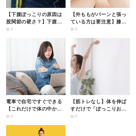
【下腹ぽっこりの原因は
【外ももがパーンと張っ
股関節の硬さ？】下腹ぽ
ている方は要注意】膝の
っこりを改善！寝たまま
痛みの原因と膝のねじれ
0
0
できる膝伸ばしエクサ
を改善する外ももリリー
ス
電車で自宅ですぐできる
【筋トレなし】体を伸ば
【これだけで体の中から
すだけで「ぽっこりお
ポカポカ！】冷え性改善
腹・脇腹・腰の浮き輪
0
0
に効くツイストポーズ
肉」を解消する魔法のス
トレッチ