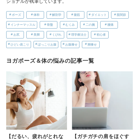
ショナルが執筆しています。
ポーズ
体幹
解剖学
腹筋
ダイエット
股関節
インナーマッスル
骨盤
むくみ
二の腕
腰痛
お尻
美脚
くびれ
理学療法士
初心者
ひどい肩こり
ぽっこりお腹
お腹痩せ
脚痩せ
ヨガポーズ＆体の悩みの記事一覧
【だるい、疲れがとれな
【ガチガチの肩をほぐす