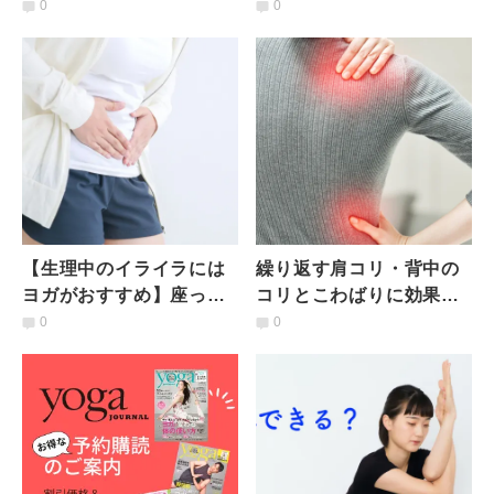
をスッキリ！立ったまま
果！骨格からくびれを作
0
0
今すぐできるブラブラほ
る簡単エクササイズ
ぐし
【生理中のイライラには
繰り返す肩コリ・背中の
ヨガがおすすめ】座った
コリとこわばりに効果抜
まま簡単にできる心と体
群「ワシのポーズ」を座
0
0
をゆるめるヨガポーズ
ったままで！アレンジも
ご紹介