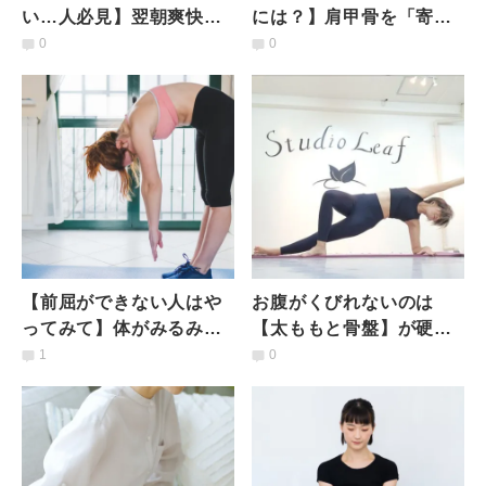
い…人必見】翌朝爽快！
には？】肩甲骨を「寄せ
疲れを持ち越さないため
る→離す」がカギ！全方
0
0
の「寝る前ストレッチ」
向に動かせる簡単ストレ
３選
ッチ
【前屈ができない人はや
お腹がくびれないのは
ってみて】体がみるみる
【太ももと骨盤】が硬い
変わる！股関節を柔らか
から？誰でもくびれる意
1
0
くする「大臀筋ほぐし」
外な裏ワザ