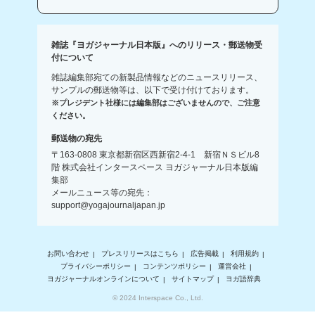
雑誌『ヨガジャーナル日本版』へのリリース・郵送物受
付について
雑誌編集部宛ての新製品情報などのニュースリリース、
サンプルの郵送物等は、以下で受け付けております。
※プレジデント社様には編集部はございませんので、ご注意
ください。
郵送物の宛先
〒163-0808 東京都新宿区西新宿2-4-1 新宿ＮＳビル8
階 株式会社インタースペース ヨガジャーナル日本版編
集部
メールニュース等の宛先：
support@yogajournaljapan.jp
お問い合わせ
プレスリリースはこちら
広告掲載
利用規約
プライバシーポリシー
コンテンツポリシー
運営会社
ヨガジャーナルオンラインについて
サイトマップ
ヨガ語辞典
© 2024 Interspace Co., Ltd.