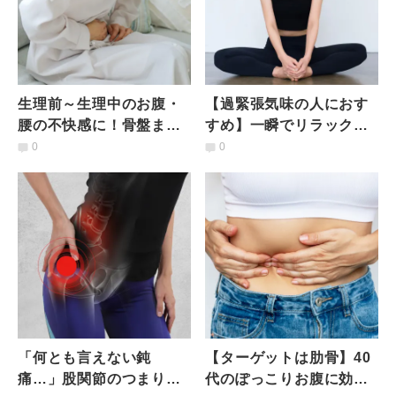
生理前～生理中のお腹・
【過緊張気味の人におす
腰の不快感に！骨盤まわ
すめ】一瞬でリラックス
りの筋肉をほぐすストレ
できる究極の癒しポーズ
0
0
ッチ3つ
「バタフライポーズ」や
り方
「何とも言えない鈍
【ターゲットは肋骨】40
痛…」股関節のつまり感
代のぽっこりお腹に効