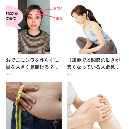
ワーク
おでこにシワを作らずに
【加齢で股関節の動きが
目を大きく見開ける？で
悪くなっている人必見】
きない人はやってみて！
簡単なのに効果大「ガチ
0
0
目力を取り戻す表情筋の
ガチ股関節ほぐしストレ
筋トレ
ッチ」