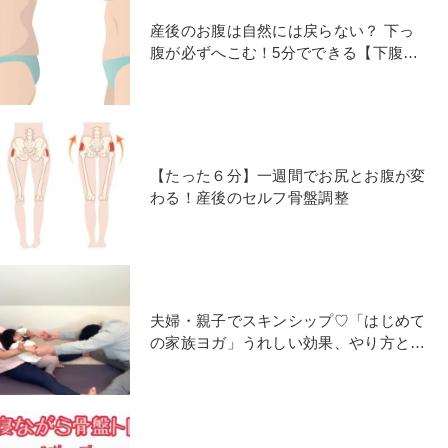
産後のお腹は自然には戻らない？ 下っ
腹が必ずへこむ！5分でできる【下腹引
き締めヨガ】
【たった６分】一週間でお尻とお腹が変
わる！産後のセルフ骨盤調整
夫婦・親子でスキンシップ♡「はじめて
の家族ヨガ」うれしい効果、やり方と注
意点は？