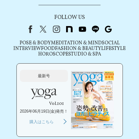
FOLLOW US
Facebook
X（旧Twitter）
instagram
note
youtube
line
Google
POSE & BODY
MEDITATION & MIND
SOCIAL
INTERVIEW
FOOD
FASHION & BEAUTY
LIFESTYLE
HOROSCOPE
STUDIO & SPA
最新号
Vol.101
2026年06月19日(金)発売！
購入はこちら