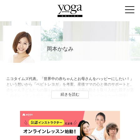
岡本かなみ
ニコタイムズ代表。「世界中の赤ちゃんとお母さんをハッピーにしたい！」
という想いから「ベビトレヨガ」を考案。産後ママの心と体のサポートと、
赤ちゃん子どもたちの脳トレや身体作りに必要な動きを取り入れた親子が楽
続きを読む
しめるレッスンを行う。全国とオンラインでレッスンやセミナーを開催した
り、子どもの姿勢づくりをテーマに保育士研修や保育大学での講座、ベビト
レヨガのDVDをリリースするなど幅広く活動。Instagram：
@kanamiokamoto