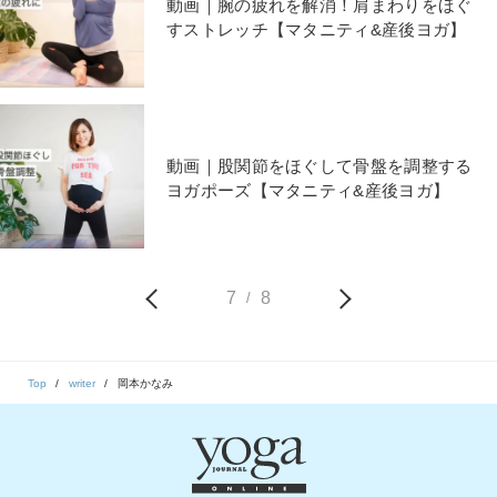
動画｜腕の疲れを解消！肩まわりをほぐ
すストレッチ【マタニティ&産後ヨガ】
動画｜股関節をほぐして骨盤を調整する
ヨガポーズ【マタニティ&産後ヨガ】
7
8
/
Top
writer
岡本かなみ