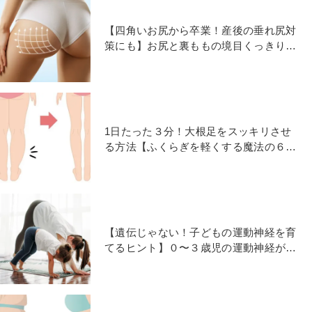
【四角いお尻から卒業！産後の垂れ尻対
策にも】お尻と裏ももの境目くっきり
「美尻」をつくる２ポーズ
1日たった３分！大根足をスッキリさせ
る方法【ふくらぎを軽くする魔法の６
STEP】
【遺伝じゃない！子どもの運動神経を育
てるヒント】０〜３歳児の運動神経が良
くなる遊び・ヨガ