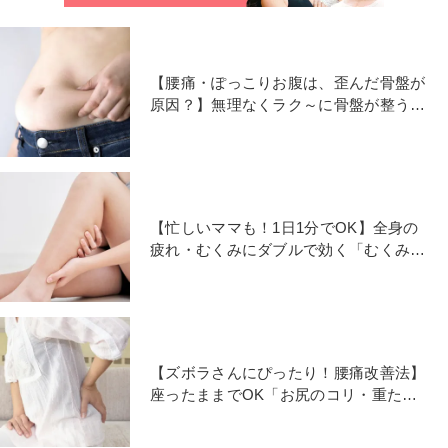
【腰痛・ぽっこりお腹は、歪んだ骨盤が
原因？】無理なくラク～に骨盤が整う
《寝たままお尻ストレッチ》
【忙しいママも！1日1分でOK】全身の
疲れ・むくみにダブルで効く「むくみ撃
退ヨガ」
【ズボラさんにぴったり！腰痛改善法】
座ったままでOK「お尻のコリ・重たい
腰」をほぐす4ポーズ