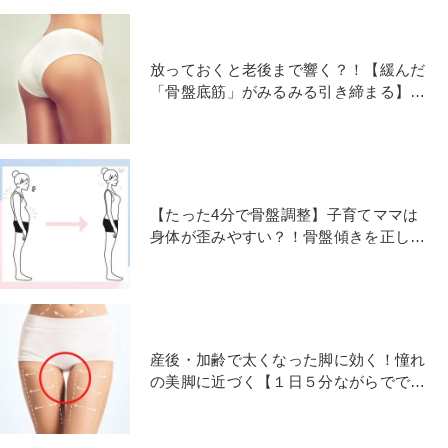
放っておくと老後まで響く？！【緩んだ
「骨盤底筋」がみるみる引き締まる】3
つのトレーニング
【たった4分で骨盤調整】子育てママは
身体が歪みやすい？！骨盤傾きを正して
美姿勢をつくる簡単ヨガ
産後・加齢で太くなった脚に効く！憧れ
の美脚に近づく【１日５分ながらででき
る「太もも隙間トレ」】