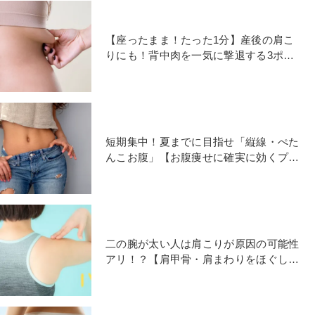
【座ったまま！たった1分】産後の肩こ
りにも！背中肉を一気に撃退する3ポー
ズ
短期集中！夏までに目指せ「縦線・ぺた
んこお腹」【お腹痩せに確実に効くプラ
ンクポーズ4選】
二の腕が太い人は肩こりが原因の可能性
アリ！？【肩甲骨・肩まわりをほぐし姿
勢を整える】簡単ヨガ