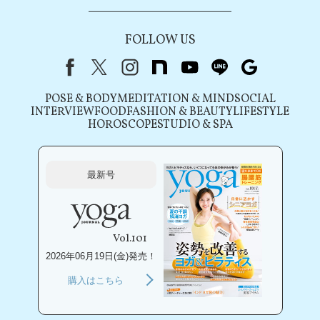
FOLLOW US
Facebook
X（旧Twitter）
instagram
note
youtube
line
Google
POSE & BODY
MEDITATION & MIND
SOCIAL
INTERVIEW
FOOD
FASHION & BEAUTY
LIFESTYLE
HOROSCOPE
STUDIO & SPA
最新号
Vol.101
2026年06月19日(金)発売！
購入はこちら