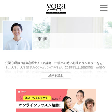
南 舞
公認心理師 / 臨床心理士 / ヨガ講師 中学生の時に心理カウンセラーを志
す。大学、大学院でカウンセリングを学び、2018年には国家資格「公認心
理師」を取得。現在は学校や企業にてカウンセラーとして活動中。ヨガとの
続きを読む
出会いは学生時代。カラダが自由になっていく感覚への心地よさ、周りと比
べず自分と向き合っていくヨガの姿勢に、カウンセリングの考え方と近いも
のを感じヨガの道へ。専門である臨床心理学（心理カウンセリング ）・ヨ
ガ・ウェルネスの３つの軸から、ウェルビーイング（幸福感）高めたり、も
ともと心の中に備わっているリソース（強み・できていること）を引き出し
ていくお手伝いをしていきたいと日々活動中。