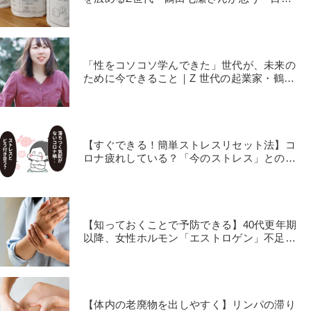
の性教育の課題」
「性をコソコソ学んできた」世代が、未来の
ために今できること｜Z 世代の起業家・鶴田
七瀬さんに聞く
【すぐできる！簡単ストレスリセット法】コ
ロナ疲れしている？「今のストレス」との上
手な付き合い方
【知っておくことで予防できる】40代更年期
以降、女性ホルモン「エストロゲン」不足が
招く病気とは？
【体内の老廃物を出しやすく】リンパの滞り