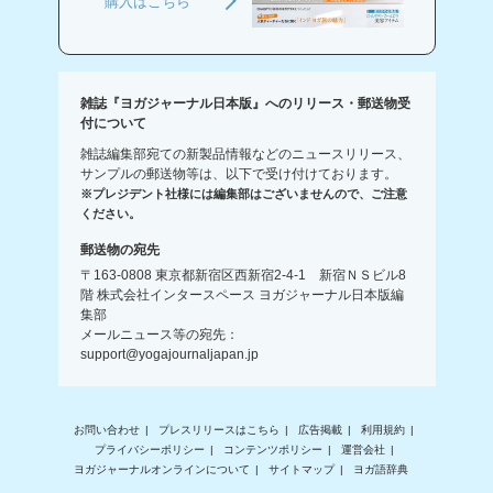
購入はこちら
雑誌『ヨガジャーナル日本版』へのリリース・郵送物受
付について
雑誌編集部宛ての新製品情報などのニュースリリース、
サンプルの郵送物等は、以下で受け付けております。
※プレジデント社様には編集部はございませんので、ご注意
ください。
郵送物の宛先
〒163-0808 東京都新宿区西新宿2-4-1 新宿ＮＳビル8
階 株式会社インタースペース ヨガジャーナル日本版編
集部
メールニュース等の宛先：
support@yogajournaljapan.jp
お問い合わせ
プレスリリースはこちら
広告掲載
利用規約
プライバシーポリシー
コンテンツポリシー
運営会社
ヨガジャーナルオンラインについて
サイトマップ
ヨガ語辞典