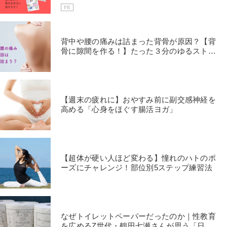
PR
背中や腰の痛みは詰まった背骨が原因？【背
骨に隙間を作る！】たった３分のゆるストレ
ッチ
【週末の疲れに】おやすみ前に副交感神経を
高める「心身をほぐす腸活ヨガ」
【超体が硬い人ほど変わる】憧れのハトのポ
ーズにチャレンジ！部位別5ステップ練習法
なぜトイレットペーパーだったのか｜性教育
を広めるZ世代・鶴田七瀬さんが思う「日本