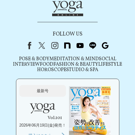
FOLLOW US
Facebook
X（旧Twitter）
instagram
note
youtube
line
Google
POSE & BODY
MEDITATION & MIND
SOCIAL
INTERVIEW
FOOD
FASHION & BEAUTY
LIFESTYLE
HOROSCOPE
STUDIO & SPA
最新号
Vol.101
2026年06月19日(金)発売！