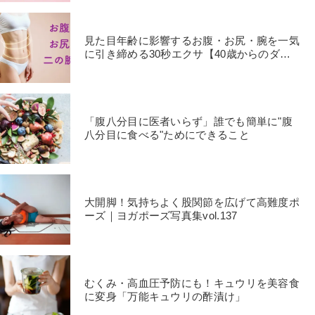
見た目年齢に影響するお腹・お尻・腕を一気
に引き締める30秒エクサ【40歳からのダイ
エット】
「腹八分目に医者いらず」誰でも簡単に"腹
八分目に食べる"ためにできること
大開脚！気持ちよく股関節を広げて高難度ポ
ーズ｜ヨガポーズ写真集vol.137
むくみ・高血圧予防にも！キュウリを美容食
に変身「万能キュウリの酢漬け」