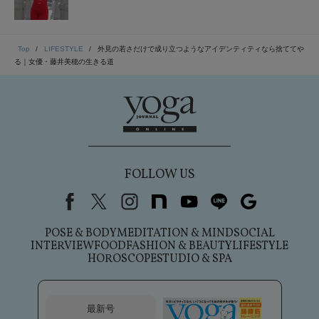
Top
LIFESTYLE
外見の若さだけで成り立つようなアイデンティティなら捨ててや
る｜女優・藤井美穂の生きる道
FOLLOW US
Facebook
X（旧Twitter）
instagram
note
youtube
line
Google
POSE & BODY
MEDITATION & MIND
SOCIAL
INTERVIEW
FOOD
FASHION & BEAUTY
LIFESTYLE
HOROSCOPE
STUDIO & SPA
最新号