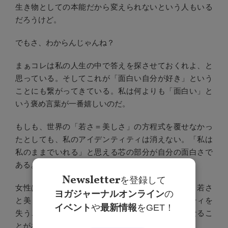
生き物としての本能だから変えられないという人もいる
だろうけど。
でもさ、わからんじゃんね？
まぁコレは私の人生の中で答えを探させておくれよ、と
思っている。そしてこれが「面白い自分が好き」という
ことにも繋がってきている。私は何よりも「面白い」と
いう褒め言葉が一番嬉しいのだ。
もしも、世界の「若さ＝美しさ」の方程式を覆せなかっ
たとしても、私のアイデンティティは消えない。「私は
私のままでいれる」と思える芯の部分が自分の面白さで
ある。
Newsletter
を登録して
女性は、人生の中で結婚したり、母親になったり、若さ
ヨガジャーナルオンライン
の
と美しさの資産が暴落したりして、アイデンティティを
イベント
や
最新情報
をGET！
失うことが多い人生なのではないかな、と不安になるこ
とがある。