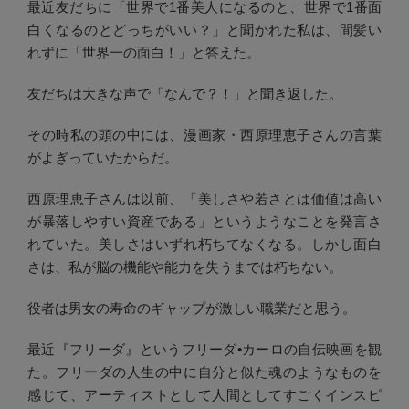
最近友だちに「世界で1番美人になるのと、世界で1番面
白くなるのとどっちがいい？」と聞かれた私は、間髪い
れずに「世界一の面白！」と答えた。
友だちは大きな声で「なんで？！」と聞き返した。
その時私の頭の中には、漫画家・西原理恵子さんの言葉
がよぎっていたからだ。
西原理恵子さんは以前、「美しさや若さとは価値は高い
が暴落しやすい資産である」というようなことを発言さ
れていた。美しさはいずれ朽ちてなくなる。しかし面白
さは、私が脳の機能や能力を失うまでは朽ちない。
役者は男女の寿命のギャップが激しい職業だと思う。
最近『フリーダ』というフリーダ•カーロの自伝映画を観
た。フリーダの人生の中に自分と似た魂のようなものを
感じて、アーティストとして人間としてすごくインスピ