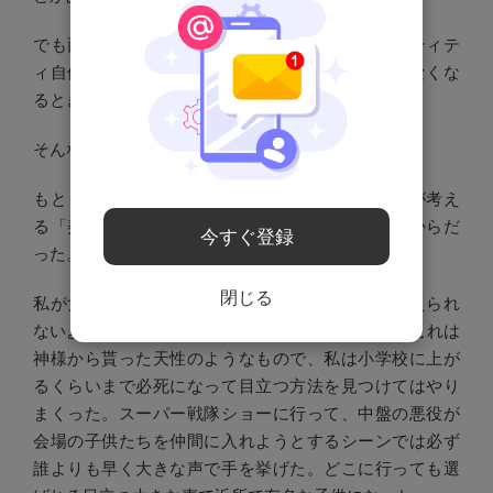
でも面白さは消えてなくならない。私のアイデンティテ
ィ自体がなくなってしまうときが、私の面白さがなくな
るときだ。
そんなふうに、自分を奮い立たせている。
もともと私が「面白くなったキッカケ」は、世間が考え
る「美人」の基準にはまっていない、と気づいたからだ
今すぐ登録
った。悲しいかな。
閉じる
私が女優という仕事をしてるのは、自分でも押さえられ
ないような”目立ちたがり屋”の性格のせいである。これは
神様から貰った天性のようなもので、私は小学校に上が
るくらいまで必死になって目立つ方法を見つけてはやり
まくった。スーパー戦隊ショーに行って、中盤の悪役が
会場の子供たちを仲間に入れようとするシーンでは必ず
誰よりも早く大きな声で手を挙げた。どこに行っても選