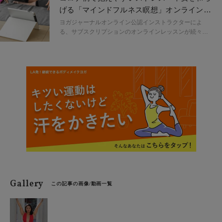
が「ボディポジティブ」という考えでした。この連載で
げる「マインドフルネス瞑想」オンラインレ
は、藤井美穂さんがアメリカ生活を通して学んだボディ
ッスンをレポート
ポジティブ精神とそこから得た自身と周囲の変化などを
ヨガジャーナルオンライン公認インストラクターによ
伝えます。
る、サブスクリプションのオンラインレッスンが続々ス
タート。今回は吉田昌生先生による「不安・ストレスを
和らげるマインドフルネス瞑想」をレポートします。メ
ンタルが不安定になりやすいウィズコロナ時代に、瞑想
で心のセルフコンディショニングを始めてみませんか。
毎月テーマを変えてお届けしている本クラス12月のテー
マは「自己肯定感」、実際にクラスを受けた感想やオン
ラインクラスのメリット・デメリットなどをレポートし
ます。
Gallery
この記事の画像/動画一覧