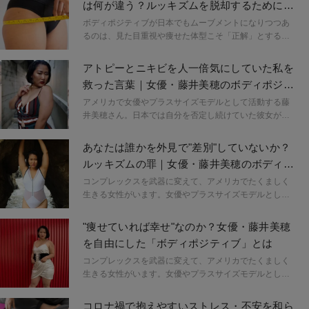
は何が違う？ルッキズムを脱却するために知
っておきたいこと
ボディポジティブが日本でもムーブメントになりつつあ
るのは、見た目重視や痩せた体型こそ「正解」とする
「ルッキズム（外見にもとづく差別）」文化への反発で
もあります。自分も美しくありたいことと、世間でいう
アトピーとニキビを人一倍気にしていた私を
ルッキズムの違いについてご紹介します。
救った言葉｜女優・藤井美穂のボディポジテ
ィブ論
アメリカで女優やプラスサイズモデルとして活動する藤
井美穂さん。日本では自分を否定し続けていた彼女が、
英語も話せぬまま飛び込んだ街で出会ったのが「ボディ
ポジティブ」という考えでした。この連載では、藤井美
あなたは誰かを外見で"差別"していないか？
穂さんがアメリカ生活を通して学んだボディポジティブ
ルッキズムの罪｜女優・藤井美穂のボディポ
精神とそこから得た自身と周囲の変化などを伝えます。
ジティブ論
コンプレックスを武器に変えて、アメリカでたくましく
生きる女性がいます。女優やプラスサイズモデルとして
活動する藤井美穂さん。日本では自分を否定し続けてい
た彼女が、英語も話せぬまま飛び込んだ街で出会ったの
"痩せていれば幸せ"なのか？女優・藤井美穂
が「ボディポジティブ」という考えでした。この連載で
を自由にした「ボディポジティブ」とは
は、藤井美穂さんがアメリカ生活を通して学んだボディ
ポジティブ精神とそこから得た自身と周囲の変化などを
コンプレックスを武器に変えて、アメリカでたくましく
伝えます。
生きる女性がいます。女優やプラスサイズモデルとして
活動する藤井美穂さん。日本では自分を否定し続けてい
た彼女が、英語も話せぬまま飛び込んだ街で出会ったの
コロナ禍で抱えやすいストレス・不安を和ら