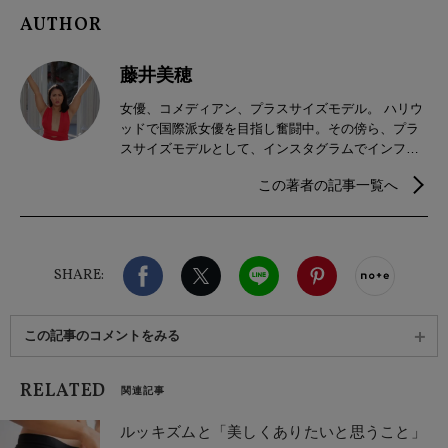
AUTHOR
藤井美穂
女優、コメディアン、プラスサイズモデル。 ハリウ
ッドで国際派女優を目指し奮闘中。その傍ら、プラ
スサイズモデルとして、インスタグラムでインフル
エンサー活動も行っている。インスタグラムは現在6
この著者の記事一覧へ
万人のフォロワーが、twitterには2万人のフォロワー
がいる。
Facebook
X（旧twitter）
LINE
Pinterest
noteで
SHARE:
この記事のコメントをみる
RELATED
関連記事
ルッキズムと「美しくありたいと思うこと」