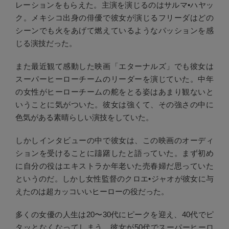
レーションをもらえた。主演を演じるのはサルマ•ハヤッ
ク。メキシコ出身の俳優で彼女が演じるフリーダはどの
シーンでも火をあげて燃えているようなパッションを感
じる演技だった。
また最近観て感動した映画「エターナルズ」でも彼女は
スーパーヒーローチームのリーダーを演じていた。中年
の女性がヒーローチームの舵をとる姿はあまり観ないと
いうことに気がついた。彼女は強くて、その強さの中に
色気がある素晴らしい演技をしていた。
しかしインタビューの中で彼女は、この映画のオーディ
ションを受けることに躊躇したと語っていた。まず初め
に自分の役はエキストラか年老いた売春婦だ思っていた
というのだ。しかし女性監督のクロエ•ジャオが彼女に与
えたのは超カッコいいヒーローの役だった。
多くの女優の人生は20〜30代にピークを迎え、40代でピ
タッとなくなってしまう。彼女が50代でスーパーヒーロ