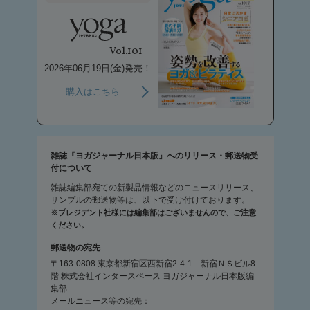
Vol.101
2026年06月19日(金)発売！
購入はこちら
雑誌『ヨガジャーナル日本版』へのリリース・郵送物受
付について
雑誌編集部宛ての新製品情報などのニュースリリース、
サンプルの郵送物等は、以下で受け付けております。
※プレジデント社様には編集部はございませんので、ご注意
ください。
郵送物の宛先
〒163-0808 東京都新宿区西新宿2-4-1 新宿ＮＳビル8
階 株式会社インタースペース ヨガジャーナル日本版編
集部
メールニュース等の宛先：