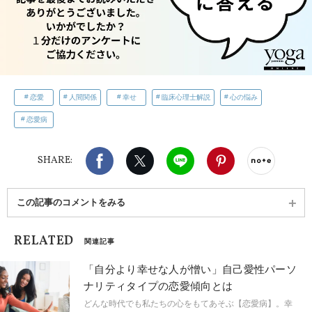
恋愛
人間関係
幸せ
臨床心理士解説
心の悩み
恋愛病
Facebook
X（旧twitter）
LINE
Pinterest
noteで
SHARE:
この記事のコメントをみる
RELATED
関連記事
「自分より幸せな人が憎い」自己愛性パーソ
ナリティタイプの恋愛傾向とは
どんな時代でも私たちの心をもてあそぶ【恋愛病】。幸