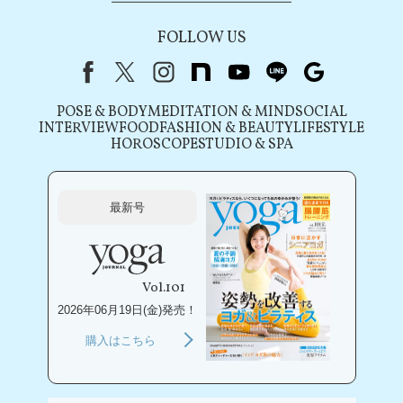
FOLLOW US
Facebook
X（旧Twitter）
instagram
note
youtube
line
Google
POSE & BODY
MEDITATION & MIND
SOCIAL
INTERVIEW
FOOD
FASHION & BEAUTY
LIFESTYLE
HOROSCOPE
STUDIO & SPA
最新号
Vol.101
2026年06月19日(金)発売！
購入はこちら