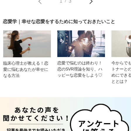
1
3
/
恋愛学｜幸せな恋愛をするために知っておきたいこと
恋愛で悩むのは終わり！
今からで
臨床心理士が教える！恋
恋のSVR理論を知り、ハ
トナーと
愛に悩むあなたが幸せに
ッピーな恋愛をしよう♡
めにでき
なる方法
ととは？