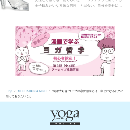
多く、それがゆえに自分に自信を持つのも難しいと言わ
王子様みたいな素敵な男性」と出会い、自分を幸せに導
れているのです。
いてくれる。そんなシンデレラストーリーを夢見たこと
があるのではないでしょうか？しかし、もしそのような
願望をずっと持ち続け、それで恋愛が長く続かなかった
り、上手くいっていないのだとしたら、それは要注意の
サインかもしれません。
Top
MEDITATION & MIND
“刺激大好き”タイプの恋愛傾向とは｜幸せになるために
知っておきたいこと