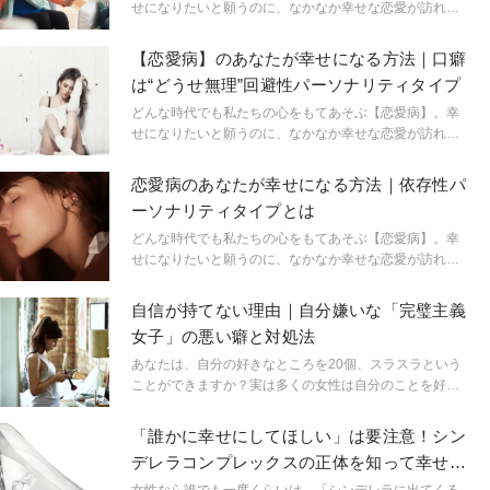
せになりたいと願うのに、なかなか幸せな恋愛が訪れな
いと嘆くあなたへ。臨床心理士でもある筆者が、幸せな
恋愛をするための見極め方を数回に渡ってお伝えしてい
【恋愛病】のあなたが幸せになる方法｜口癖
きます。
は“どうせ無理”回避性パーソナリティタイプ
どんな時代でも私たちの心をもてあそぶ【恋愛病】。幸
せになりたいと願うのに、なかなか幸せな恋愛が訪れな
いと嘆くあなたへ。臨床心理士でもある筆者が、幸せな
恋愛をするための見極め方を数回に渡ってお伝えしてい
恋愛病のあなたが幸せになる方法｜依存性パ
きます。
ーソナリティタイプとは
どんな時代でも私たちの心をもてあそぶ【恋愛病】。幸
せになりたいと願うのに、なかなか幸せな恋愛が訪れな
いと嘆くあなたへ。臨床心理士でもある筆者が、幸せな
恋愛をするための見極め方を数回に渡ってお伝えしてい
自信が持てない理由｜自分嫌いな「完璧主義
きます。
女子」の悪い癖と対処法
あなたは、自分の好きなところを20個、スラスラという
ことができますか？実は多くの女性は自分のことを好き
ではありません。可愛くない、仕事ができない、太って
いる、etc…なぜ女性はそんなにも多くのことを自分自身
「誰かに幸せにしてほしい」は要注意！シン
に求めているのでしょうか？その理由は、根っからの完
デレラコンプレックスの正体を知って幸せな
璧主義で、ここまでできないと「できたとは言えない」
恋愛をしよう
というハードルを高く設定するクセがあるため、謙遜も
女性なら誰でも一度くらいは、「シンデレラに出てくる