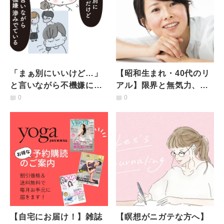
「まぁ別にいいけど…」
【昭和生まれ・40代のリ
と言いながら不機嫌にな
アル】限界と無気力、そ
っていませんか？【モヤ
の先に…「諦める」こと
0
0
モヤが晴れる心の観察ワ
で見えた意外なもの
ーク】
【自宅にお届け！】雑誌
【瞑想がニガテな方へ】