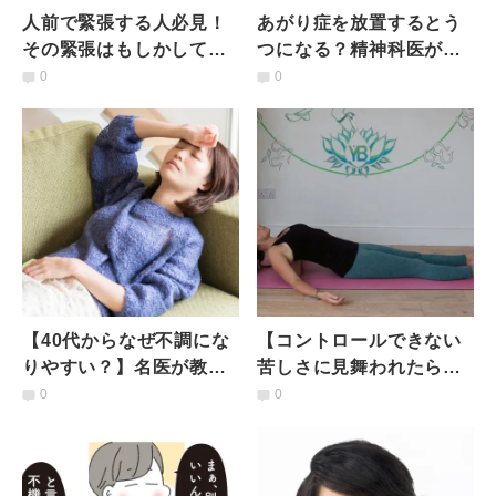
人前で緊張する人必見！
あがり症を放置するとう
その緊張はもしかして
つになる？精神科医が教
「あがり症」かも？精神
える、過剰な不安反応を
0
0
科医に教わる、緊張との
和らげる簡単呼吸トレー
付き合い方
ニング
【40代からなぜ不調にな
【コントロールできない
りやすい？】名医が教え
苦しさに見舞われたら】
る、自律神経の整え方
受容し身を委ねる陰ヨガ
0
0
「基本のキ」
シークエンス