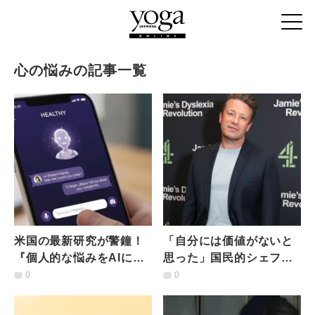
心の悩みの記事一覧
米国の最新研究が警鐘！
「自分には価値がないと
『個人的な悩みをAIに相
思った」国民的シェフ、
談する人』ほどうつ・不
ジェイミー・オリヴァー
0
0
安が多いという衝撃的な
が自身の学習障害につい
結果
て告白