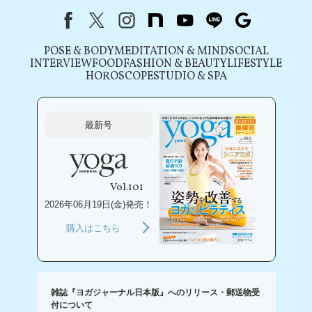
Facebook
X（旧Twitter）
instagram
note
youtube
line
Google
POSE & BODY
MEDITATION & MIND
SOCIAL
INTERVIEW
FOOD
FASHION & BEAUTY
LIFESTYLE
HOROSCOPE
STUDIO & SPA
最新号
Vol.101
2026年06月19日(金)発売！
購入はこちら
雑誌『ヨガジャーナル日本版』へのリリース・郵送物受
付について