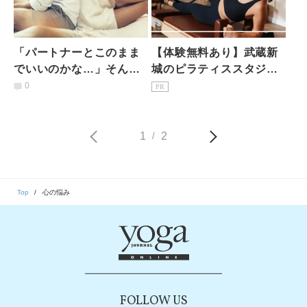
「パートナーとこのまま
【体験無料あり】武蔵新
でいいのかな…」そんな
城のピラティススタジオ7
時に考えたい心理学的教
選｜初心者・女性専用を
0
PR
えとは？
駅徒歩3分で比較
1
2
/
Top
心の悩み
FOLLOW US