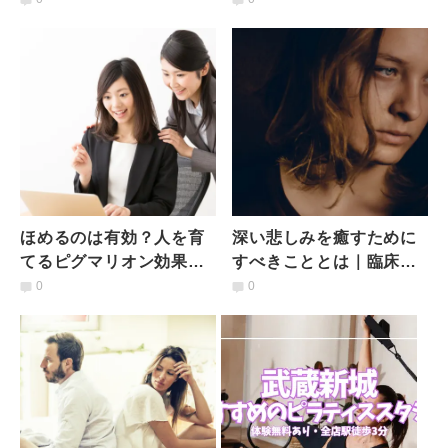
り！
践法
ほめるのは有効？人を育
深い悲しみを癒すために
てるピグマリオン効果と
すべきこととは｜臨床心
は
理士が解説
0
0