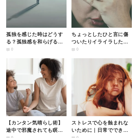
孤独を感じた時はどうす
ちょっとしたひと言に傷
る？孤独感を和らげるヒ
ついたりイライラした
ント【疲労回復とヨガ
り…心がお疲れモードの
0
0
#14】
時に心掛けたい３つのこ
と
【カンタン気晴らし術】
ストレスで心を蝕まれな
途中で邪魔されても瞑想
いために｜日常でできる
は心と体と魂に効果あ
簡単マインドフルネス実
0
0