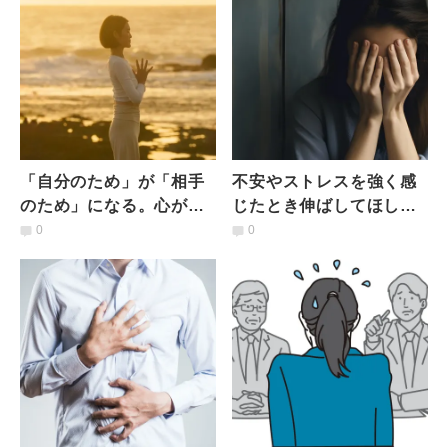
「自分のため」が「相手
不安やストレスを強く感
のため」になる。心が疲
じたとき伸ばしてほしい
れやすい人が今日から簡
【小指のライン】心が落
0
0
単にできる３つのセルフ
ち着かない時のストレッ
ケア
チ