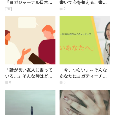
『ヨガジャーナル日本
書いて心を整える、書く
版』予約購読のご案内
瞑想「ジャーナリング」
0
PR
をやってみよう
「話が長い友人に困って
「今、つらい」-- そんな
いる…」そんな時はどう
あなたにヨガティーチャ
する？｜臨床心理士が答
ー・吉川めい先生が伝え
0
0
える【心のQ&A】
たいこと