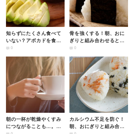
知らずにたくさん食べて
骨を強くする！朝、おに
いない？アボカドを食べ
ぎりと組み合わせると良
ない方がいい人の特徴と
い食材とは？｜管理栄養
0
0
は｜管理栄養士が解説
士が解説
朝の一杯が乾燥やくすみ
カルシウム不足を防ぐ！
につながることも…。老
朝、おにぎりと組み合わ
化スイッチを抑える“朝ド
せると良い食材とは？｜
0
0