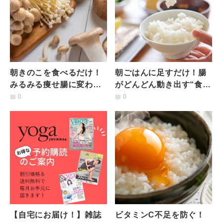
朝きのこを食べるだけ！
朝ごはんに足すだけ！腸
みるみる痩せ腸に変わる
がどんどん動き出す“食物
「きのこ」の食べ方｜管
繊維たっぷりな食材”と
0
0
理栄養士が解説
は？｜管理栄養士が解説
【自宅にお届け！】雑誌
ビタミンC不足を防ぐ！