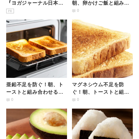
『ヨガジャーナル日本
朝、卵かけご飯と組み合
版』予約購読のご案内
わせると良い食材とは？
0
PR
｜管理栄養士が解説
亜鉛不足を防ぐ！朝、ト
マグネシウム不足を防
ーストと組み合わせると
ぐ！朝、トーストと組み
良い食材とは？管理栄養
合わせると良い食材と
0
0
士が解説
は？管理栄養士が解説