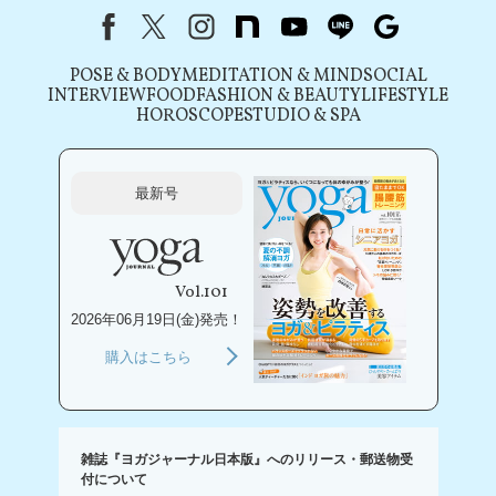
Facebook
X（旧Twitter）
instagram
note
youtube
line
Google
POSE & BODY
MEDITATION & MIND
SOCIAL
INTERVIEW
FOOD
FASHION & BEAUTY
LIFESTYLE
HOROSCOPE
STUDIO & SPA
最新号
Vol.101
2026年06月19日(金)発売！
購入はこちら
雑誌『ヨガジャーナル日本版』へのリリース・郵送物受
付について