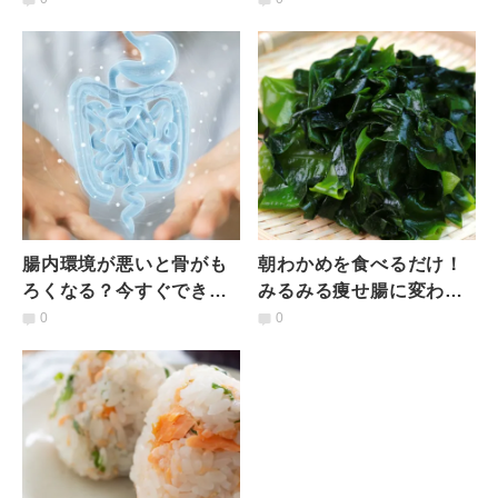
リンク”の選び方と簡単レ
管理栄養士が解説
シピ｜管理栄養士が解説
腸内環境が悪いと骨がも
朝わかめを食べるだけ！
ろくなる？今すぐできる
みるみる痩せ腸に変わる
「腸から始める骨活」の
「わかめ」の食べ方｜管
0
0
ススメ｜管理栄養士アド
理栄養士が解説
バイス