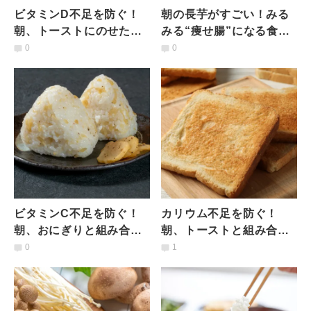
ビタミンD不足を防ぐ！
朝の長芋がすごい！みる
朝、トーストにのせたい
みる“痩せ腸”になる食べ
意外な食材とは？管理栄
方｜管理栄養士が解説
0
0
養士が解説
ビタミンC不足を防ぐ！
カリウム不足を防ぐ！
朝、おにぎりと組み合わ
朝、トーストと組み合わ
せると良い食材とは？｜
せると良い食材とは？｜
0
1
管理栄養士が解説
管理栄養士が解説