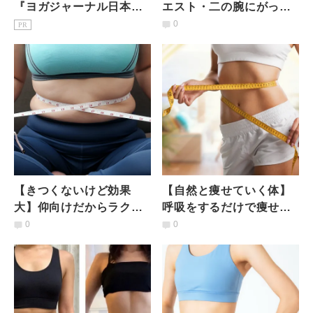
『ヨガジャーナル日本
エスト・二の腕にがっつ
版』予約購読のご案内
り効く】気になる２か所
0
PR
を鍛える「上向きプラン
ク」
【きつくないけど効果
【自然と痩せていく体】
大】仰向けだからラク＆
呼吸をするだけで痩せ
無理せずできる！ぽっこ
る？肋骨に意識を向ける
0
0
りお腹解消30秒トレーニ
呼吸でお腹引き締めトレ
ング
ーニング