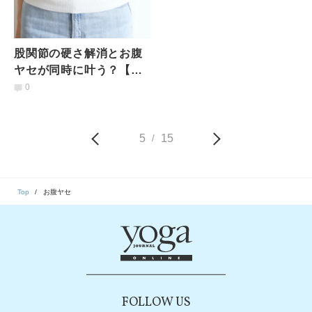
股関節の硬さ解消とお腹
ヤセが同時に叶う？【夏
に間に合う】ちょいキツ
0
トレーニング
5
15
/
Top
お腹ヤセ
FOLLOW US