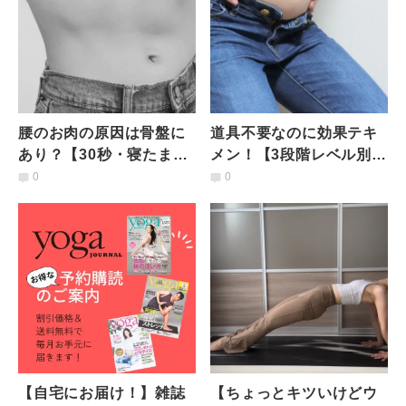
腰のお肉の原因は骨盤に
道具不要なのに効果テキ
あり？【30秒・寝たまま
メン！【3段階レベル別】
足を揺らすだけ】くびれ
ぽっこりお腹がどんどん
0
0
ができる簡単エクサ
薄くなるトレーニング
【自宅にお届け！】雑誌
【ちょっとキツいけどウ