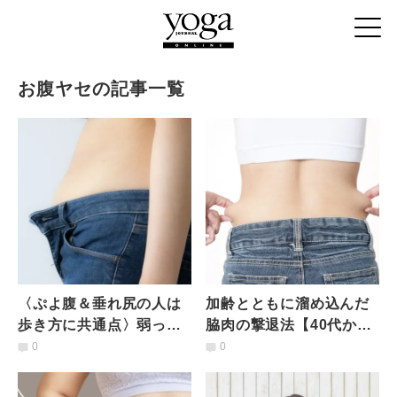
お腹ヤセの記事一覧
〈ぷよ腹＆垂れ尻の人は
加齢とともに溜め込んだ
歩き方に共通点〉弱った
脇肉の撃退法【40代から
筋肉に◎お腹とお尻をま
対策を!】浮き輪肉すっき
0
0
とめて引き締め！シーソ
りポーズ3選
ーエクサ