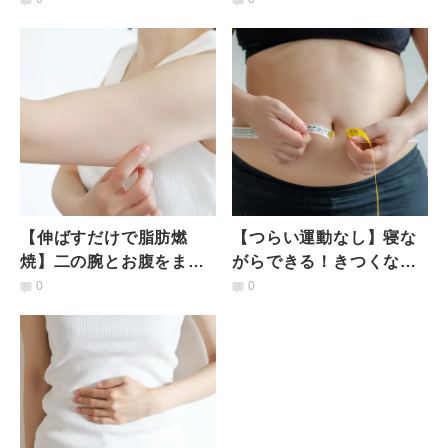
を鍛える簡単エクササイ
さらに高める方法は？
ズ
【伸ばすだけで脂肪燃
【つらい運動なし】寝な
焼】二の腕とお腹をまと
がらできる！きつくない
めて一気に引き締める筋
から続けられる！お腹の
0
0
膜リリースストレッチ
ぜい肉を落とすエクササ
イズ3選