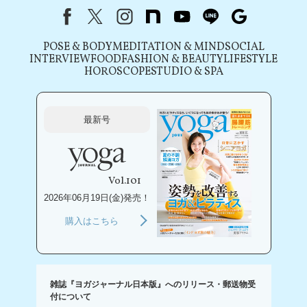
Facebook
X（旧Twitter）
instagram
note
youtube
line
Google
POSE & BODY
MEDITATION & MIND
SOCIAL
INTERVIEW
FOOD
FASHION & BEAUTY
LIFESTYLE
HOROSCOPE
STUDIO & SPA
最新号
Vol.101
2026年06月19日(金)発売！
購入はこちら
雑誌『ヨガジャーナル日本版』へのリリース・郵送物受
付について