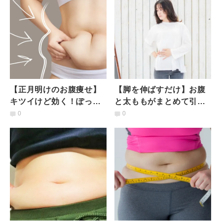
【正月明けのお腹痩せ】
【脚を伸ばすだけ】お腹
キツイけど効く！ぽっこ
と太ももがまとめて引き
りお腹が凹む四つ這い運
締まる下半身エクササイ
0
0
動｜呼吸と合わせて動く
ズ
のがコツ