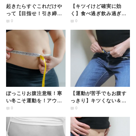
起きたらすぐこれだけや
【キツイけど確実に効
って【目指せ！引き締ま
く】食べ過ぎ飲み過ぎで
った下腹】マイナス10歳
気づいたらお腹がぽっこ
0
0
ボディエクササイズ
り…を回避するお腹引き
締めエクサ
ぽっこりお腹注意報！寒
【運動が苦手でもお腹す
い冬こそ運動を！アウタ
っきり】キツくない＆続
ー・インナーマッスル、
けやすい腹直筋ストレッ
0
0
どちらも鍛えるお腹痩せ
チ
エクサ