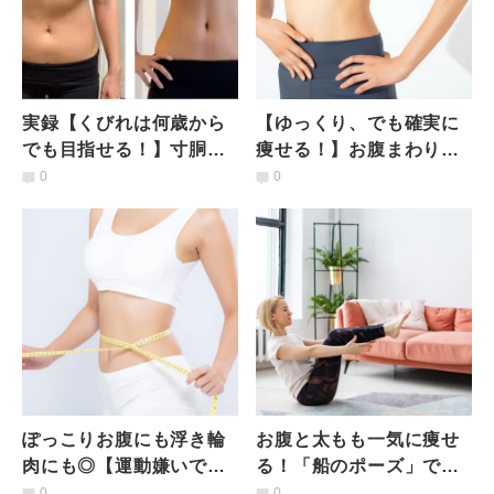
実録【くびれは何歳から
【ゆっくり、でも確実に
でも目指せる！】寸胴な
痩せる！】お腹まわりを
私が引き締まったウエス
スッキリさせたい人のた
0
0
トを手に入れた側屈スト
めの腸腰筋エクササイズ
レッチ
ぽっこりお腹にも浮き輪
お腹と太もも一気に痩せ
肉にも◎【運動嫌いでも
る！「船のポーズ」で脂
大丈夫】腹斜筋＆腹横筋
肪燃焼＆引き締め効果を
0
0