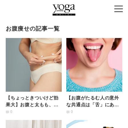
お腹痩せの記事一覧
【ちょっときついけど効
【お腹がたるむ人の意外
果大】お腹と太もも、気
な共通点は「舌」にあ
になる部位を一気に引き
り】お腹を内側から引き
0
0
締め！一石二鳥トレーニ
締める！ベロトレ呼吸法
ング