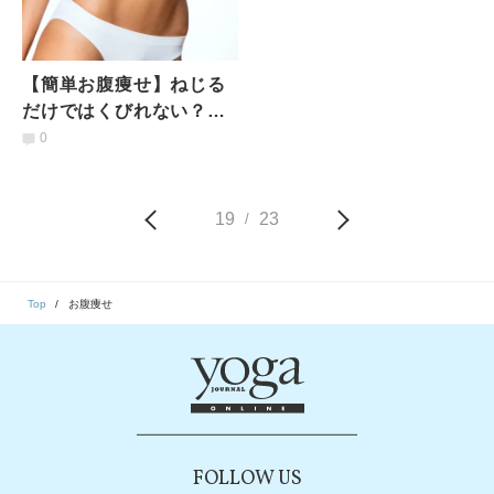
【簡単お腹痩せ】ねじる
だけではくびれない？
「ほぐす+伸ばす」くびれ
0
作りに効果的なツイスト
のやり方
19
23
/
Top
お腹痩せ
FOLLOW US