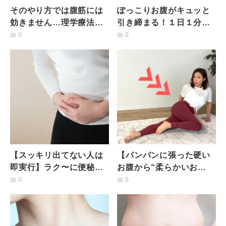
そのやり方では腹筋には
ぽっこりお腹がキュッと
効きません…理学療法士
引き締まる！１日１分効
に聞く！本当に効く腹筋
率的に「腹斜筋」を鍛え
0
0
運動「逆腹筋」の効果と
る【くびれ復活エクサ】
注意点
【スッキリ出てない人は
【パンパンに張った硬い
即実行】ラク〜に便秘の
お腹から“柔らかいお
お悩みを解消！揺れるだ
腹”へ】くびれも復活！座
0
0
けお腹ほぐし
ったまま「お腹スッキリ
ヨガ」