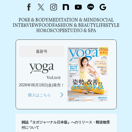
Facebook
X（旧Twitter）
instagram
note
youtube
line
Google
POSE & BODY
MEDITATION & MIND
SOCIAL
INTERVIEW
FOOD
FASHION & BEAUTY
LIFESTYLE
HOROSCOPE
STUDIO & SPA
最新号
Vol.101
2026年06月19日(金)発売！
購入はこちら
雑誌『ヨガジャーナル日本版』へのリリース・郵送物受
付について