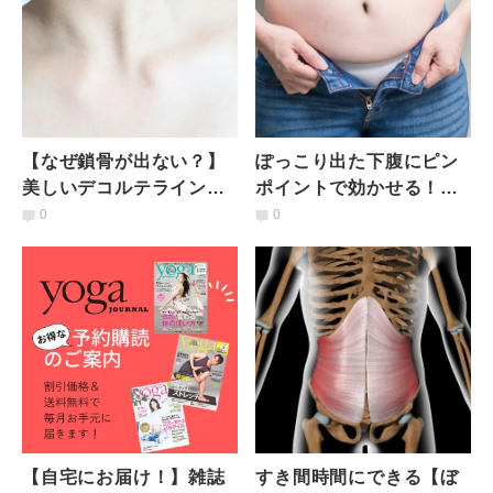
【なぜ鎖骨が出ない？】
ぽっこり出た下腹にピン
美しいデコルテラインを
ポイントで効かせる！下
作る「ヨガポーズ」
腹部キープエクササイズ
0
0
【自宅にお届け！】雑誌
すき間時間にできる【ぼ