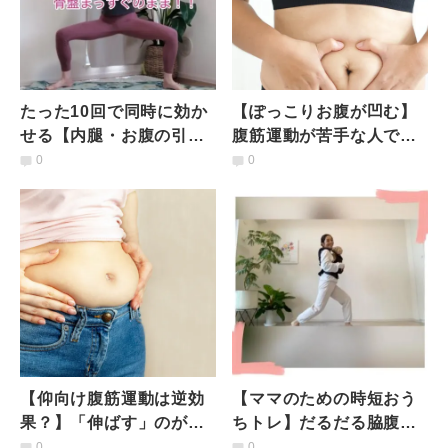
たった10回で同時に効か
【ぽっこりお腹が凹む】
せる【内腿・お腹の引き
腹筋運動が苦手な人でも
締め・冷え性改善】一石
これならできる！膝立ち
0
0
三鳥「女神のポーズ」
から始める簡単腹筋エク
サ
【仰向け腹筋運動は逆効
【ママのための時短おう
果？】「伸ばす」のが重
ちトレ】だるだる脇腹に
要！簡単お腹凹ませスト
効かせる！抱っこ中でも
0
0