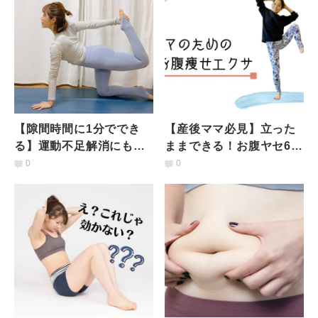
【隙間時間に1分ででき
【産後ママ必見】立った
る】運動不足解消にも！
ままできる！お腹ヤセ60
気になる腰肉をごっそり
秒トレーニング
0
0
落とすヨガ＆トレ