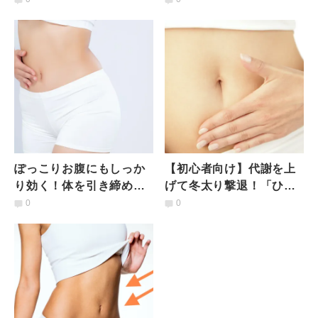
レッチ
できる30秒トレーニング
ぽっこりお腹にもしっか
【初心者向け】代謝を上
り効く！体を引き締めた
げて冬太り撃退！「ひね
い人におすすめ、いつも
って伸ばす」椅子を使っ
0
0
と違う「椅子のポーズ」
たヨガポーズ
のやり方