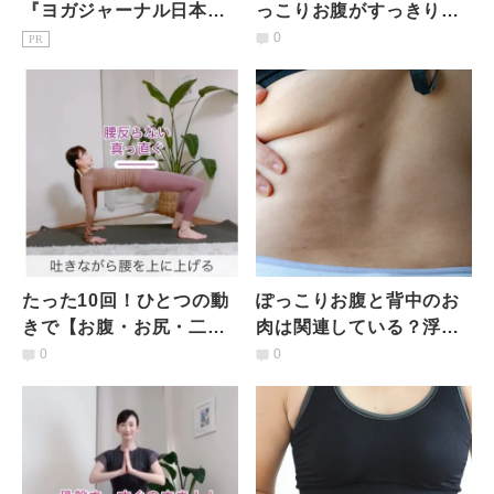
『ヨガジャーナル日本
っこりお腹がすっきり】
版』予約購読のご案内
天然のコルセット「腹横
0
PR
筋」を鍛えるヨガポーズ2
選
たった10回！ひとつの動
ぽっこりお腹と背中のお
きで【お腹・お尻・二の
肉は関連している？浮き
腕引き締め】を同時に叶
輪肉を撃退し引き締める
0
0
える「万能トレーニン
エクササイズ
グ」