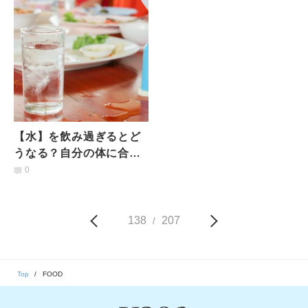
し」レシピ
存方法」
【水】を飲み過ぎるとど
うなる？自分の体に合っ
た水の摂取量を知る方法
0
｜管理栄養士が解説
138
207
/
Top
FOOD