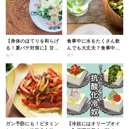
【身体のほてりを和らげ
食事中に水をたくさん飲
る！夏バテ対策に】甘く
んでも大丈夫？食事中に
ない！ごま油の風味が食
水を飲むメリットとデメ
0
0
欲増進「ナムル風白和
リットを管理栄養士が解
え」レシピ
説
ガン予防にも！ビタミン
【冷奴にはオリーブオイ