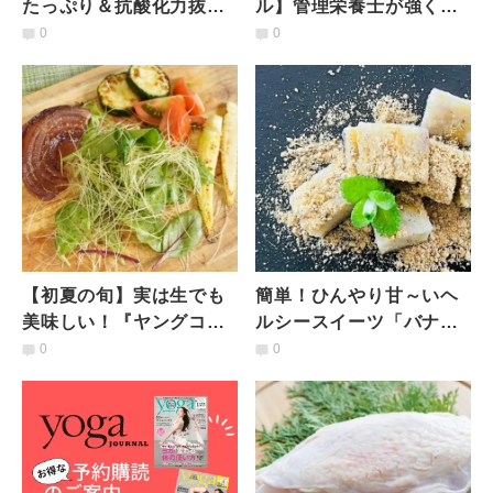
たっぷり＆抗酸化力抜群
ル】管理栄養士が強く推
【赤パプリカ】の栄養を
したい、夕食の「もう一
0
0
逃さない「塩麹炒め」レ
品！」抗酸化力アップ冷
シピ
奴4選
【初夏の旬】実は生でも
簡単！ひんやり甘～いヘ
美味しい！『ヤングコー
ルシースイーツ「バナナ
ンのヒゲサラダ』
わらび餅」レシピ【夏バ
0
0
テ・夏便秘におすすめ】