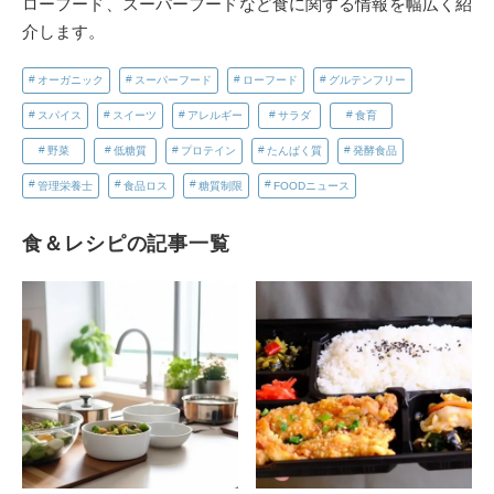
ローフード、スーパーフードなど食に関する情報を幅広く紹
介します。
オーガニック
スーパーフード
ローフード
グルテンフリー
スパイス
スイーツ
アレルギー
サラダ
食育
野菜
低糖質
プロテイン
たんぱく質
発酵食品
管理栄養士
食品ロス
糖質制限
FOODニュース
食＆レシピの記事一覧