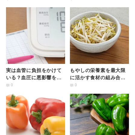
GI甘味料とは｜管理栄養
管理栄養士が解説
士が解説
実は血管に負担をかけて
もやしの栄養素を最大限
いる？血圧に悪影響を及
に活かす食材の組み合わ
ぼす食べ物ワースト3とそ
せとは？管理栄養士がお
0
0
の対策とは｜管理栄養士
すすめしたい食べ方３つ
が解説
＋レシピ