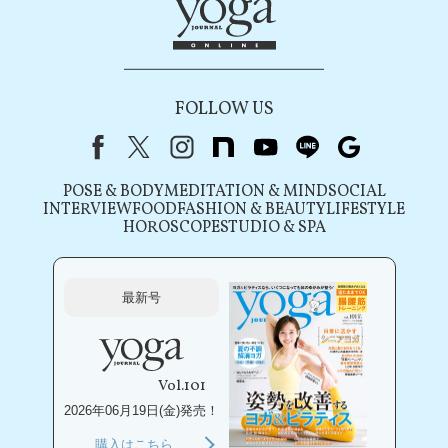
FOLLOW US
Facebook
X（旧Twitter）
instagram
note
youtube
line
Google
POSE & BODY
MEDITATION & MIND
SOCIAL
INTERVIEW
FOOD
FASHION & BEAUTY
LIFESTYLE
HOROSCOPE
STUDIO & SPA
最新号
Vol.101
2026年06月19日(金)発売！
購入はこちら