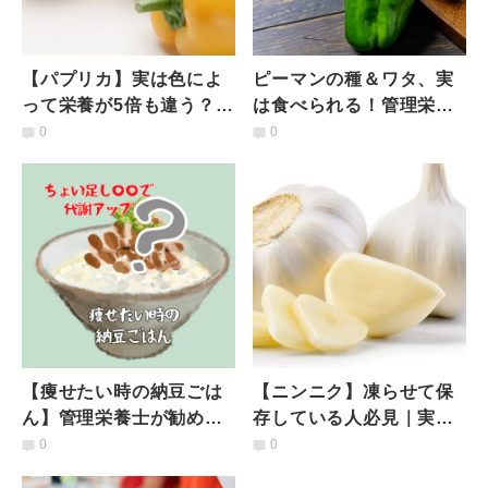
【パプリカ】実は色によ
ピーマンの種＆ワタ、実
って栄養が5倍も違う？何
は食べられる！管理栄養
色を選ぶのが正解？管理
士が教える、メリット・
0
0
栄養士が解説（レシピ付
デメリットとおいしく食
き）
べる工夫
【痩せたい時の納豆ごは
【ニンニク】凍らせて保
ん】管理栄養士が勧めた
存している人必見｜実は
い、代謝アップ＆腸活に
簡単！半年～１年保存可
0
0
◎な「納豆＋ちょい足
能なニンニクの「長期保