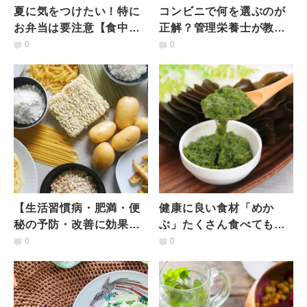
夏に気をつけたい！特に
コンビニで何を選ぶのが
お弁当は要注意【食中毒
正解？管理栄養士が教え
予防のポイント5つ】管理
る「栄養バランスが整
0
0
栄養士が解説
う」コンビニランチの選
び方
【生活習慣病・肥満・便
健康に良い食材「めか
秘の予防・改善に効果
ぶ」たくさん食べても
大】主食を工夫するだけ
OK？気になる【食べすぎ
0
0
「簡単食物繊維アップ
のリスク】とは？管理栄
術」
養士が解説