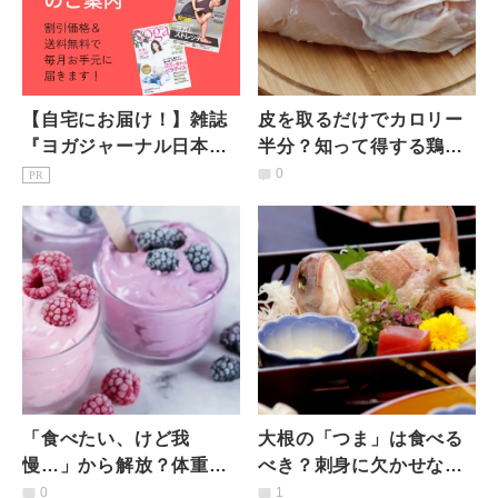
【自宅にお届け！】雑誌
皮を取るだけでカロリー
『ヨガジャーナル日本
半分？知って得する鶏肉
版』予約購読のご案内
の調理法「皮がなくても
0
PR
ふっくらジューシーレシ
ピ」
「食べたい、けど我
大根の「つま」は食べる
慢…」から解放？体重を
べき？刺身に欠かせない
コントロールしやすい低
あの食べ物の役割とは｜
0
1