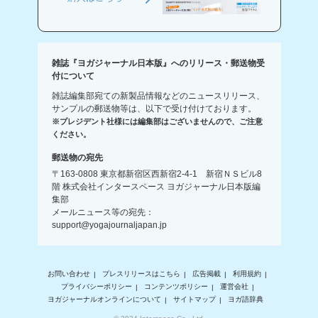
雑誌『ヨガジャーナル日本版』へのリリース・郵送物受
付について
雑誌編集部宛ての新製品情報などのニュースリリース、
サンプルの郵送物等は、以下で受け付けております。
※プレジデント社様には編集部はございませんので、ご注意
ください。
郵送物の宛先
〒163-0808 東京都新宿区西新宿2-4-1 新宿ＮＳビル8
階 株式会社インタースペース ヨガジャーナル日本版編
集部
メールニュース等の宛先：
support@yogajournaljapan.jp
お問い合わせ
プレスリリースはこちら
広告掲載
利用規約
プライバシーポリシー
コンテンツポリシー
運営会社
ヨガジャーナルオンラインについて
サイトマップ
ヨガ語辞典