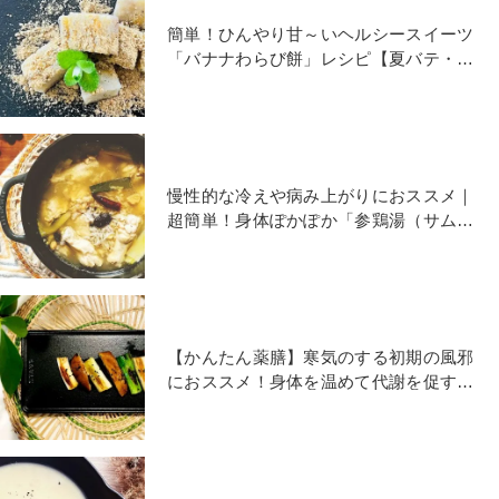
簡単！ひんやり甘～いヘルシースイーツ
「バナナわらび餅」レシピ【夏バテ・夏
便秘におすすめ】
慢性的な冷えや病み上がりにおススメ｜
超簡単！身体ぽかぽか「参鶏湯（サムゲ
タン）」レシピ
【かんたん薬膳】寒気のする初期の風邪
におススメ！身体を温めて代謝を促す
「ネギと椎茸の焼きびたし」