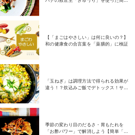
バテの救世主「きゅうり」を使った簡単
レシピ
【「まごはやさしい」は何に良いの？】
和の健康食の合言葉を「薬膳的」に検証
「玉ねぎ」は調理方法で得られる効果が
違う！？炊込みご飯でデトックス！サラ
ダで血行促進！理由は？
季節の変わり目のだるさ・胃もたれを
「お酢パワー」で解消しよう【簡単「薬