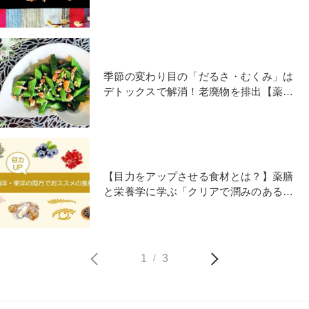
膳甘酢あんかけ」レシピ】
季節の変わり目の「だるさ・むくみ」は
デトックスで解消！老廃物を排出【薬膳
スナップエンドウレシピ】
【目力をアップさせる食材とは？】薬膳
と栄養学に学ぶ「クリアで潤みのある
瞳」になる食べ方
1
3
/