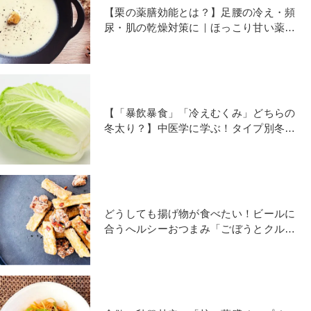
【栗の薬膳効能とは？】足腰の冷え・頻
尿・肌の乾燥対策に｜ほっこり甘い薬膳
レシピ「栗のポタージュ」
【「暴飲暴食」「冷えむくみ」どちらの
冬太り？】中医学に学ぶ！タイプ別冬太
り解消「薬膳食材」
どうしても揚げ物が食べたい！ビールに
合うへルシーおつまみ「ごぼうとクルミ
のから揚げ」レシピ