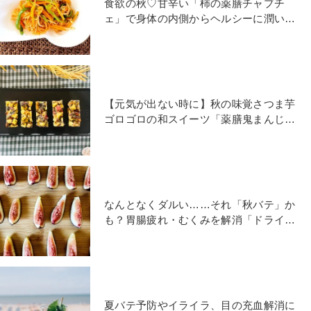
食欲の秋♡甘辛い「柿の薬膳チャプチ
ェ」で身体の内側からヘルシーに潤いケ
ア
【元気が出ない時に】秋の味覚さつま芋
ゴロゴロの和スイーツ「薬膳鬼まんじゅ
う」レシピ
なんとなくダルい……それ「秋バテ」か
も？胃腸疲れ・むくみを解消「ドライイ
チジク」レシピ
夏バテ予防やイライラ、目の充血解消に