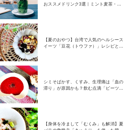
おススメドリンク3選｜ミント麦茶・ミ
ント水・菊花茶レシピ
【夏のおやつ】台湾で人気のヘルシース
イーツ「豆花（トウファ）」レシピと薬
膳的おススメのトッピング
シミそばかす、くすみ、生理痛は「血の
滞り」が原因かも？飲む点滴「ビーツス
ープ」で血巡り改善
【身体を冷まして「むくみ」も解消】夏