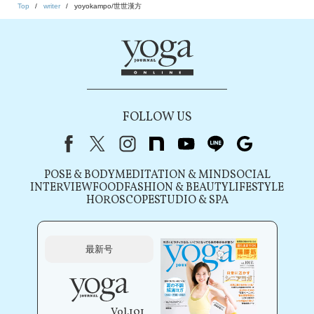
Top
writer
yoyokampo/世世漢方
FOLLOW US
Facebook
X（旧Twitter）
instagram
note
youtube
line
Google
POSE & BODY
MEDITATION & MIND
SOCIAL
INTERVIEW
FOOD
FASHION & BEAUTY
LIFESTYLE
HOROSCOPE
STUDIO & SPA
最新号
Vol.101