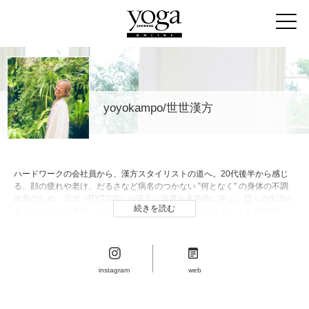
yoyokampo/世世漢方
ハードワークの会社員から、漢方スタイリストの道へ。20代後半から感じ
る、顔の疲れや老け、だるさなど病名のつかない ”何となく” の身体の不調
改善のため、ヨガ（RYT200）や漢方・薬膳を本格的に学ぶ。日々の生活の
続きを読む
ちょっとした工夫で、ヘルシーで美しいカラダになれるヒントを発信中。ま
た2020年、きれいな海を求めて地方移住をし、週休4日の働き方を実現した
フリーのリモートワーカーでもある。
instagram
web