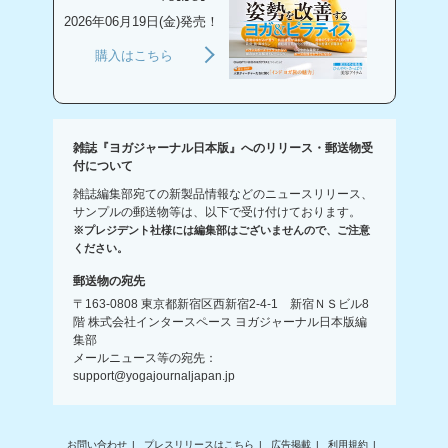
2026年06月19日(金)発売！
購入はこちら
雑誌『ヨガジャーナル日本版』へのリリース・郵送物受
付について
雑誌編集部宛ての新製品情報などのニュースリリース、
サンプルの郵送物等は、以下で受け付けております。
※プレジデント社様には編集部はございませんので、ご注意
ください。
郵送物の宛先
〒163-0808 東京都新宿区西新宿2-4-1 新宿ＮＳビル8
階 株式会社インタースペース ヨガジャーナル日本版編
集部
メールニュース等の宛先：
support@yogajournaljapan.jp
お問い合わせ
プレスリリースはこちら
広告掲載
利用規約