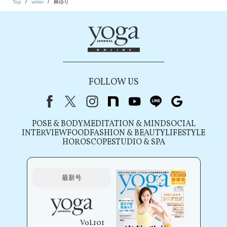
Top
writer
林ゆり
FOLLOW US
Facebook
X（旧Twitter）
instagram
note
youtube
line
Google
POSE & BODY
MEDITATION & MIND
SOCIAL
INTERVIEW
FOOD
FASHION & BEAUTY
LIFESTYLE
HOROSCOPE
STUDIO & SPA
最新号
Vol.101