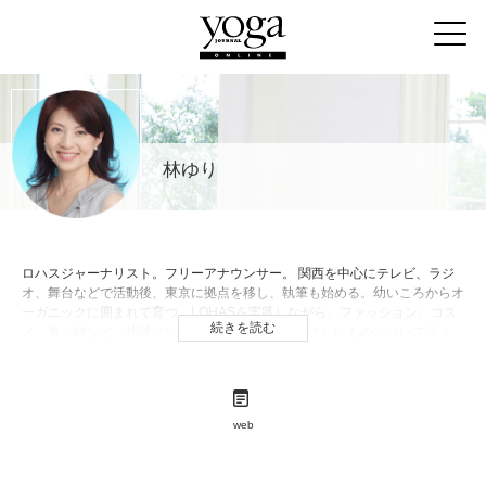
林ゆり
ロハスジャーナリスト。フリーアナウンサー。 関西を中心にテレビ、ラジ
オ、舞台などで活動後、東京に拠点を移し、執筆も始める。幼いころからオ
ーガニックに囲まれて育つ。LOHASを実践しながら、ファッション、コス
続きを読む
メ、食べ物など、地球にやさしく、私たちにもやさしいものについてライフ
スタイルマガジンやブログで発信中。
web