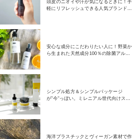
頭皮のニオイや汗が気になるときに！手
軽にリフレッシュできる人気ブランドの
ドライシャンプー
安心な成分にこだわりたい人に！野菜か
ら生まれた天然成分100％の除菌アルコ
ールが新発売
シンプル処方＆シンプルパッケージ
が"今"っぽい。ミレニアル世代向けスキ
ンケアブランド「SKIO」
海洋プラスチックとヴィーガン素材で作