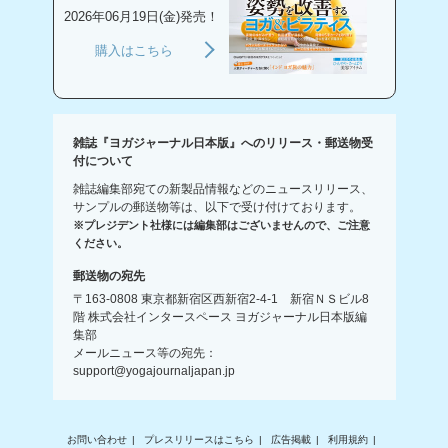
2026年06月19日(金)発売！
購入はこちら
雑誌『ヨガジャーナル日本版』へのリリース・郵送物受
付について
雑誌編集部宛ての新製品情報などのニュースリリース、
サンプルの郵送物等は、以下で受け付けております。
※プレジデント社様には編集部はございませんので、ご注意
ください。
郵送物の宛先
〒163-0808 東京都新宿区西新宿2-4-1 新宿ＮＳビル8
階 株式会社インタースペース ヨガジャーナル日本版編
集部
メールニュース等の宛先：
support@yogajournaljapan.jp
お問い合わせ
プレスリリースはこちら
広告掲載
利用規約