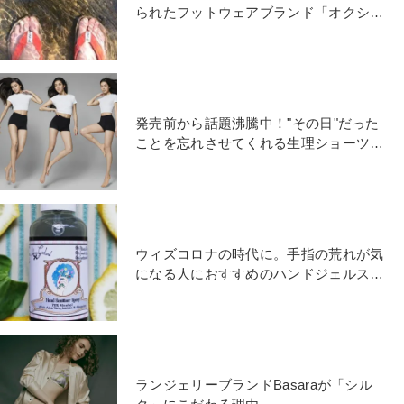
られたフットウェアブランド「オクシア
ニ」が日本での販売を開始
発売前から話題沸騰中！"その日"だった
ことを忘れさせてくれる生理ショーツ
「Bé-A」の魅力
ウィズコロナの時代に。手指の荒れが気
になる人におすすめのハンドジェルスプ
レー
ランジェリーブランドBasaraが「シル