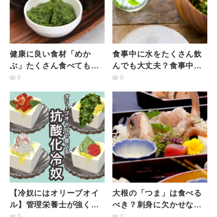
健康に良い食材「めか
食事中に水をたくさん飲
ぶ」たくさん食べても
んでも大丈夫？食事中に
OK？気になる【食べすぎ
水を飲むメリットとデメ
0
0
のリスク】とは？管理栄
リットを管理栄養士が解
養士が解説
説
【冷奴にはオリーブオイ
大根の「つま」は食べる
ル】管理栄養士が強く推
べき？刺身に欠かせない
したい、夕食の「もう一
あの食べ物の役割とは｜
0
1