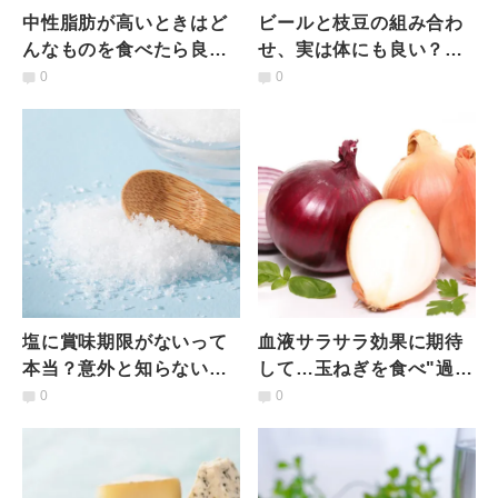
中性脂肪が高いときはど
ビールと枝豆の組み合わ
んなものを食べたら良
せ、実は体にも良い？管
い？おすすめの食べ物ラ
理栄養士がすすめる理由
0
0
ンキング｜管理栄養士が
とは
解説
塩に賞味期限がないって
血液サラサラ効果に期待
本当？意外と知らない塩
して…玉ねぎを食べ"過ぎ
の正しい保管方法と賞味
る"とどうなる？玉ねぎを
0
0
期限の落とし穴｜管理栄
食べるときの意外な注意
養士解説
点