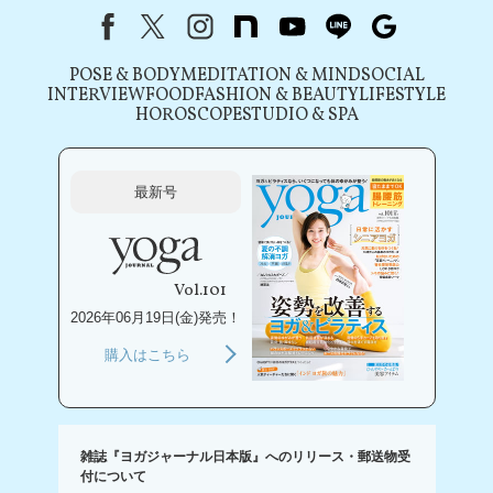
Facebook
X（旧Twitter）
instagram
note
youtube
line
Google
POSE & BODY
MEDITATION & MIND
SOCIAL
INTERVIEW
FOOD
FASHION & BEAUTY
LIFESTYLE
HOROSCOPE
STUDIO & SPA
最新号
Vol.101
2026年06月19日(金)発売！
購入はこちら
雑誌『ヨガジャーナル日本版』へのリリース・郵送物受
付について