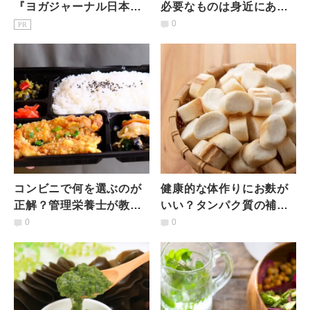
『ヨガジャーナル日本
必要なものは身近にあ
版』予約購読のご案内
る？管理栄養士がお勧め
0
PR
したい「ダイエットそう
めん」
コンビニで何を選ぶのが
健康的な体作りにお麩が
正解？管理栄養士が教え
いい？タンパク質の補給
る「栄養バランスが整
に「お麩」が◎な理由と
0
0
う」コンビニランチの選
管理栄養士がお勧めの食
び方
べ方