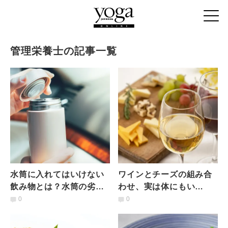
管理栄養士の記事一覧
水筒に入れてはいけない
ワインとチーズの組み合
飲み物とは？水筒の劣化
わせ、実は体にもい
によって起こりうる健康
い？"適度な脂質"がもた
0
0
被害について管理栄養士
らすメリット｜管理栄養
が解説
士が解説