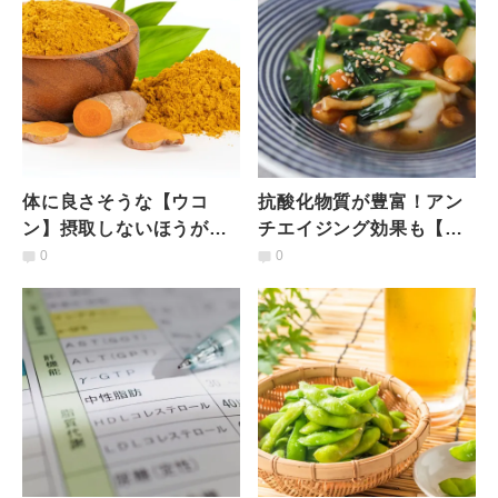
体に良さそうな【ウコ
抗酸化物質が豊富！アン
ン】摂取しないほうがい
チエイジング効果も【ほ
い人って？ウコンの健康
うれん草ときのこの豆腐
0
0
効果や注意点を管理栄養
あんかけ】レシピ
士が解説