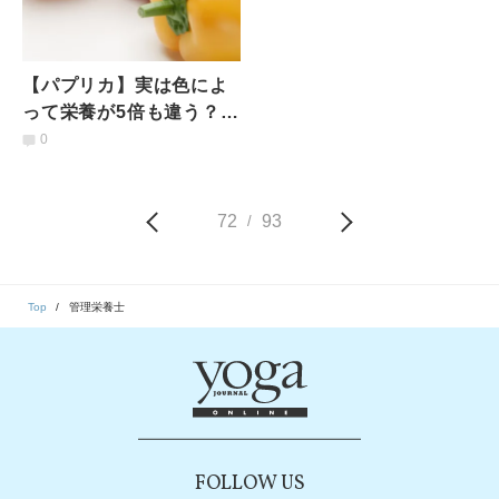
【パプリカ】実は色によ
って栄養が5倍も違う？何
色を選ぶのが正解？管理
0
栄養士が解説（レシピ付
き）
72
93
/
Top
管理栄養士
FOLLOW US