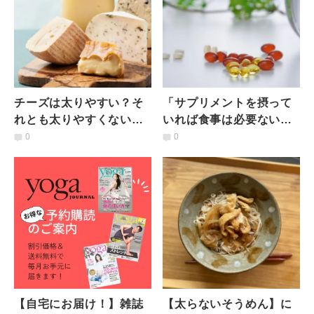
チーズは太りやすい？そ
「サプリメントを摂って
れとも太りやすくない？
いれば食事は必要ない」
チーズの選び方や食べ方
本当？それとも嘘？管理
0
0
について管理栄養士が解
栄養士が解説
説
【自宅にお届け！】雑誌
【太らないそうめん】に