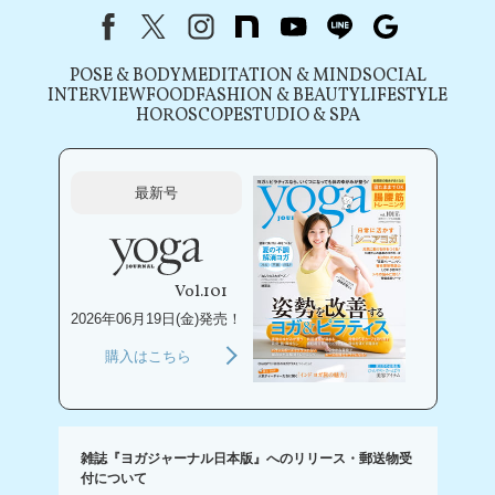
Facebook
X（旧Twitter）
instagram
note
youtube
line
Google
POSE & BODY
MEDITATION & MIND
SOCIAL
INTERVIEW
FOOD
FASHION & BEAUTY
LIFESTYLE
HOROSCOPE
STUDIO & SPA
最新号
Vol.101
2026年06月19日(金)発売！
購入はこちら
雑誌『ヨガジャーナル日本版』へのリリース・郵送物受
付について