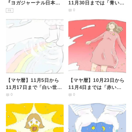
『ヨガジャーナル日本
11月30日までは「青い嵐
版』予約購読のご案内
の13日間」何を意識して
0
PR
過ごすべき？
【マヤ暦】11月5日から
【マヤ暦】10月23日から
11月17日まで「白い世界
11月4日までは「赤い空
の橋渡しの13日間」何を
歩く人の13日間」何を意
0
0
意識して過ごすべき？
識して過ごすべき？