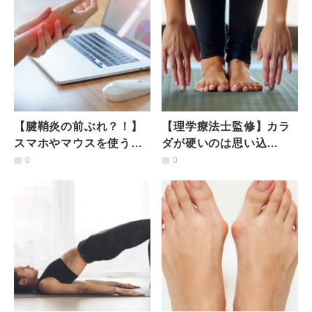
【腱鞘炎の前ぶれ？！】
【理学療法士監修】カラ
スマホやマウスを使うと
ダが硬いのは思い込
腕が痛い人必見！理学療
み！？コツを知るだけで
0
0
法士が教える腱鞘炎予防
柔軟性が激変する「裏技
エクサ
ストレッチ」