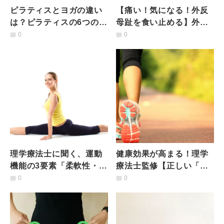
ピラティスとヨガの違い
【痛い！気になる！外反
は？ピラティスの6つの原
母趾を食い止める】外反
則とおすすめピラティス
母趾外来にいた理学療法
0
0
ワーク2選【理学療法士監
士推奨「足のエクササイ
修】
ズ」
理学療法士に聞く、運動
健康効果が高まる！理学
機能の3要素「柔軟性・筋
療法士監修【正しい「ウ
力・バランス能力」の重
ォーキング」4つのポイン
0
0
要性と高め方
トとは？】