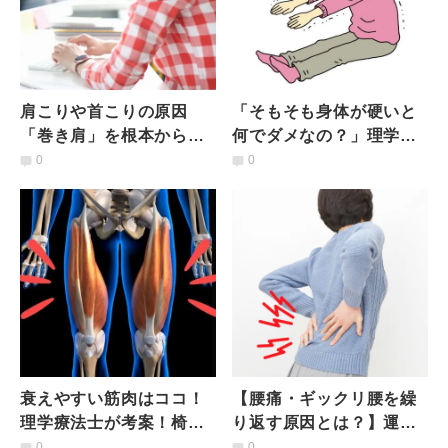
肩こりや首こりの原因
「そもそも身体が硬いと
「巻き肩」を根本から効
何でダメなの？」理学療
率よく改善【理学療法士
法士が分かりやすく【５
0
0
が教える巻き肩改善２ス
つのデメリット】を解説
テップ】
衰えやすい筋肉はココ！
【腰痛・ギックリ腰を繰
理学療法士が考案！椅子
り返す原因とは？】運動
を使った「大腿四頭筋」
なしで改善！理学療法士
0
0