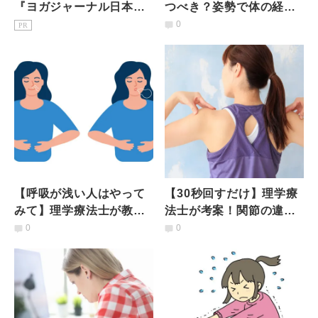
『ヨガジャーナル日本
つべき？姿勢で体の経年
版』予約購読のご案内
劣化を予防「筋性支持」
0
PR
のポイント【理学療法士
が解説】
【呼吸が浅い人はやって
【30秒回すだけ】理学療
みて】理学療法士が教え
法士が考案！関節の違和
る、メリットだらけ「深
感・硬さを改善「股関
0
0
呼吸」のポイント3つ
節・肩関節・背骨」矯正
体操