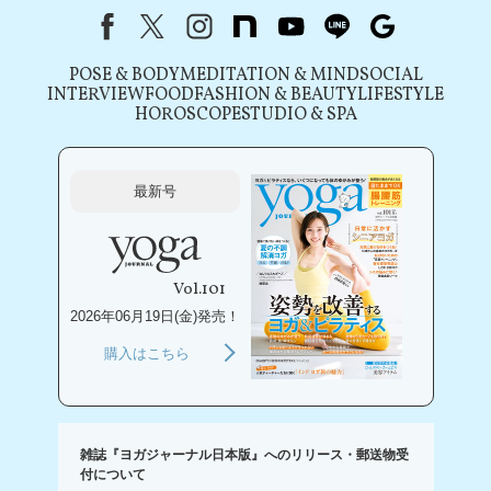
Facebook
X（旧Twitter）
instagram
note
youtube
line
Google
POSE & BODY
MEDITATION & MIND
SOCIAL
INTERVIEW
FOOD
FASHION & BEAUTY
LIFESTYLE
HOROSCOPE
STUDIO & SPA
最新号
Vol.101
2026年06月19日(金)発売！
購入はこちら
雑誌『ヨガジャーナル日本版』へのリリース・郵送物受
付について