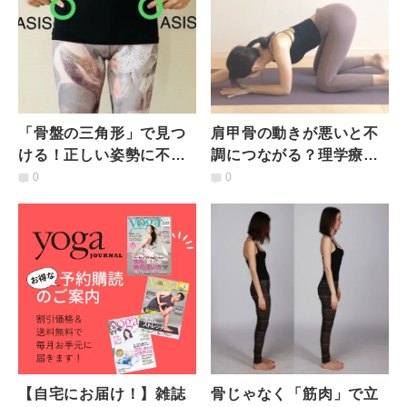
「骨盤の三角形」で見つ
肩甲骨の動きが悪いと不
ける！正しい姿勢に不可
調につながる？理学療法
欠な【骨盤ニュートラル
士が教える、簡単【肩甲
0
0
ポジション】理学療法士
骨はがし】
が解説
【自宅にお届け！】雑誌
骨じゃなく「筋肉」で立