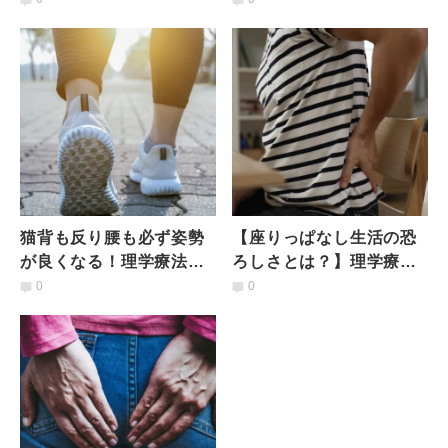
ながら筋トレ
が教える「4つの生活動
作」
猫背も反り腰も必ず姿勢
【座りっぱなし生活の恐
が良くなる！理学療法士
ろしさとは？】理学療法
が教える「奇跡のウォー
士による「下半身リセッ
0
0
キング」練習法
トエクササイズ」