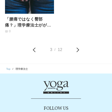
「腰痛ではなく臀部
痛？」理学療法士がが教
える【腰からお尻の痛み
0
に劇的に効く】簡単エク
ササイズ
3
12
/
Top
理学療法士
FOLLOW US