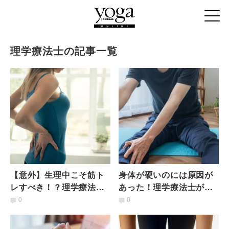
理学療法士の記事一覧
【意外】生理中こそ筋ト
身体が硬いのには原因が
レすべき！？理学療法士
あった！理学療法士が解
が解説、ホルモン周期に
説【身体を硬くする10つ
0
0
あわせた生理中オススメ
の悪習慣】とは？
筋トレ