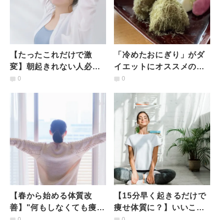
【たったこれだけで激
「冷めたおにぎり」がダ
変】朝起きれない人必
イエットにオススメの理
見！寝起きの重だるさを
由は？【トップアスリー
0
0
シャキッとさせる「８方
ト専属管理栄養士が教え
向エクサ」
る】
【春から始める体質改
【15分早く起きるだけで
善】"何もしなくても痩せ
痩せ体質に？】いいこと
る体質"を作る朝の習慣と
ずくめ「プチ朝活ヨガ」
0
0