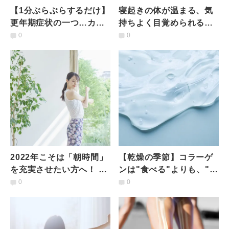
【1分ぶらぶらするだけ】
寝起きの体が温まる、気
更年期症状の一つ…カチ
持ちよく目覚められる！
コチ関節をゆるめ潤す
ベッドの上でもできる呼
0
0
「ハンド動気功ヨガ」
吸たっぷり朝ヨガ４ポー
ズ
2022年こそは「朝時間」
【乾燥の季節】コラーゲ
を充実させたい方へ！ 毎
ンは"食べる"よりも、"新
朝、4時起きヨガ講師が取
たに作る"！管理栄養士が
0
0
り入れる早起き対策4つ
教える、うるおい朝食