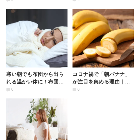
は？
おすすめ４つの理由
寒い朝でも布団から出ら
コロナ禍で「朝バナナ」
れる温かい体に！布団の
が注目を集める理由｜白
中でできる簡単ヨガ３選
い筋にも嬉しい効果が！
0
0