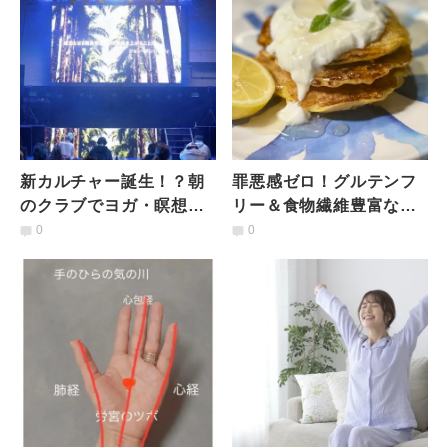
新カルチャー誕生！？朝
罪悪感ゼロ！グルテンフ
のクラブでヨガ・瞑想・
リー＆食物繊維豊富な腸
DJタイムを楽しむイベン
活オートミールパンケー
0
0
トに潜入してみたとこ
キ｜管理栄養士のダイエ
ろ…
ット朝食