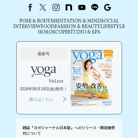
Facebook
X（旧Twitter）
instagram
note
youtube
line
Google
POSE & BODY
MEDITATION & MIND
SOCIAL
INTERVIEW
FOOD
FASHION & BEAUTY
LIFESTYLE
HOROSCOPE
STUDIO & SPA
最新号
Vol.101
2026年06月19日(金)発売！
購入はこちら
雑誌『ヨガジャーナル日本版』へのリリース・郵送物受
付について