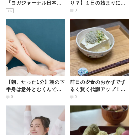
『ヨガジャーナル日本
り？】１日の始まりに痩
版』予約購読のご案内
せスイッチを入れる「魔
0
PR
法の朝ストレッチ」とは
【朝、たった1分】朝の下
前日の夕食のおかずでず
半身は意外とむくんでい
るく賢く代謝アップ！痩
る！脚の付け根からゆる
せる朝ごはん【トップア
0
0
めて流す【むくみ解消ヨ
スリート専属管理栄養士
ガ】
監修】