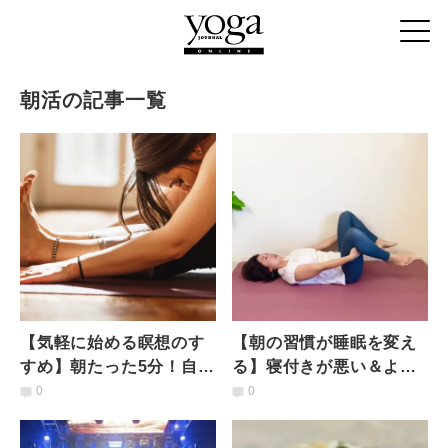
朝活の記事一覧
【気軽に始める瞑想のす
【朝の習慣が睡眠を変え
すめ】朝たった5分！自分
る】寝付きが悪い＆よく
に集中する練習「陰ヨ
眠れない人こそ取り入れ
0
0
ガ：キャタピラーのポー
るべき、たった5分の朝ヨ
ズ」
ガ