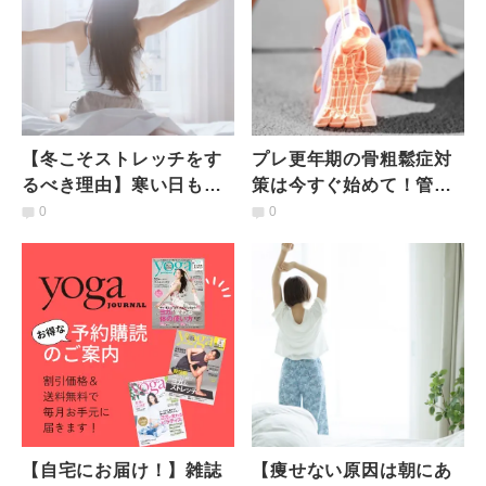
【冬こそストレッチをす
プレ更年期の骨粗鬆症対
るべき理由】寒い日もス
策は今すぐ始めて！管理
ッキリ動き出したい！じ
栄養士が教える"骨量を減
0
0
んわり温まる3つのストレ
らさない"カンタン朝食
ッチ
【自宅にお届け！】雑誌
【痩せない原因は朝にあ