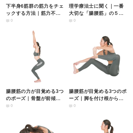
下半身6筋群の筋力をチェ
理学療法士に聞く｜一番
ックする方法｜筋力不足
大切な「腸腰筋」の５つ
を防ごう！【理学療法士
の力が目覚めるポーズ
0
0
監修】
腸腰筋の力が目覚める3つ
腸腰筋が目覚める3つのポ
のポーズ｜骨盤が前傾・
ーズ｜脚を付け根から上
後傾しやすい人必見！
げられるように！
0
0