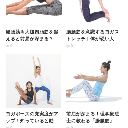
腸腰筋＆大腿四頭筋を鍛
腸腰筋を意識するヨガス
えると前屈が深まる？理
トレッチ｜体が硬い人
学療法士が提唱するヨガ
が"体を反らす"をラクに
0
0
前筋トレ
できるようになる！
ヨガポーズの充実度がア
前屈が深まる！理学療法
ップ！知っていると動き
士に教わる「腸腰筋」を
が変わる「5つの筋肉」と
鍛えるヨガワーク2つ
0
0