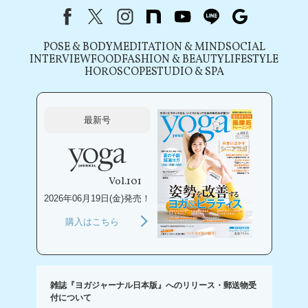
Facebook
X（旧Twitter）
instagram
note
youtube
line
Google
POSE & BODY
MEDITATION & MIND
SOCIAL
INTERVIEW
FOOD
FASHION & BEAUTY
LIFESTYLE
HOROSCOPE
STUDIO & SPA
最新号
Vol.101
2026年06月19日(金)発売！
購入はこちら
雑誌『ヨガジャーナル日本版』へのリリース・郵送物受
付について