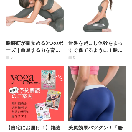
腸腰筋が目覚める3つのポ
骨盤を起こし体幹をまっ
ーズ｜前屈する力を育て
すぐ保てるように！腸腰
よう！
筋の力が目覚める3つのポ
0
0
ーズ
【自宅にお届け！】雑誌
美尻効果バツグン！「腸