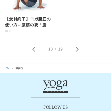
【受付終了】ヨガ腹筋の
使い方～腹筋の要「腸腰
筋」の５つの力が目覚め
0
るレッスン＜中村尚人先
生＞
18
19
/
Top
腸腰筋
FOLLOW US