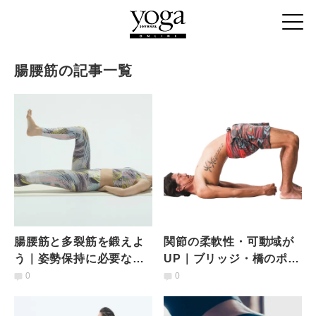
腸腰筋の記事一覧
腸腰筋と多裂筋を鍛えよ
関節の柔軟性・可動域が
う｜姿勢保持に必要なイ
UP｜ブリッジ・橋のポー
ンナーマッスルの育て方
ズが上達する練習法
0
0