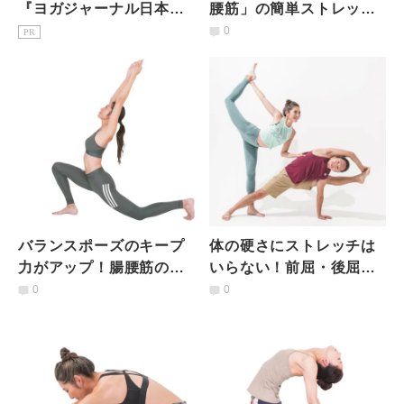
『ヨガジャーナル日本
腰筋」の簡単ストレッチ
版』予約購読のご案内
法｜開脚ヨガポーズも上
0
PR
達！
バランスポーズのキープ
体の硬さにストレッチは
力がアップ！腸腰筋の力
いらない！前屈・後屈が
が目覚める3つのポーズ
ラクになる「ヨガ前筋ト
0
0
レ」とは