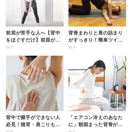
前屈が苦手な人へ【背中
背骨まわりと肩の詰まり
をほぐすだけ】前屈がみ
がすっきり！簡単ツイス
るみる深まるストレッチ
トストレッチ
0
0
とは｜１日の疲れもスッ
キリ
背中で握手ができない人
「エアコン冷えのあなた
必見！猫背・肩こりも解
に」朝固まった背骨がつ
消できる「体の後ろで手
らい…そんな日に試した
0
0