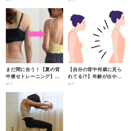
を組めるようになるスト
い“お目覚めほぐしヨガ”
レッチ」
まだ間に合う！【夏の背
【自分の背中何歳に見ら
中痩せトレーニング】ぷ
れてる!?】年齢が出やす
にぷに背中・年齢の出る
い背中を美しく保つ方法
0
0
後ろ姿をどうにかしたい
｜デスクワーカーさんも
人に
必見