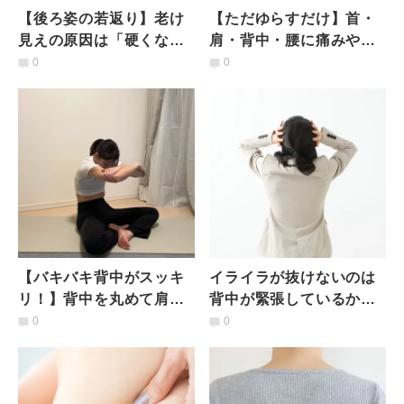
【後ろ姿の若返り】老け
【ただゆらすだけ】首・
見えの原因は「硬くなっ
肩・背中・腰に痛みやこ
た背中」たった２ステッ
りがある人に｜背面の不
0
0
プの簡単ストレッチで解
調をまとめて解消できる
消
高タイパストレッチ
【バキバキ背中がスッキ
イライラが抜けないのは
リ！】背中を丸めて肩甲
背中が緊張しているか
骨を広げる背中ほぐし
ら。背中の力みをほどい
0
0
て気持ちが静まるストレ
ッチ