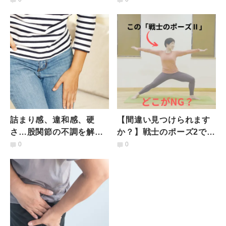
単「鼠径部ストレッチ」
やさしいポーズのアレン
ジ方法
詰まり感、違和感、硬
【間違い見つけられます
さ…股関節の不調を解消
か？】戦士のポーズ2であ
に導く｜脚の付け根が一
りがち！股関節と骨盤の
0
0
瞬で軽くなる簡単ストレ
ＮＧ３つ
ッチ