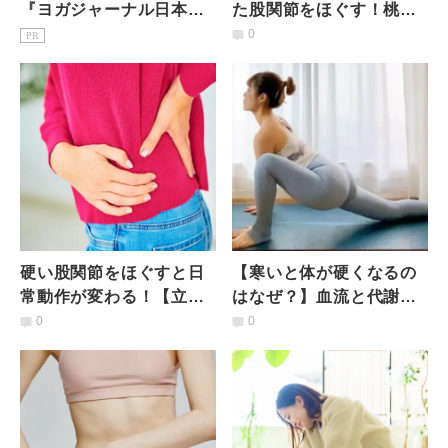
『ヨガジャーナル日本
た股関節をほぐす！桃尻
版』予約購読のご案内
効果もある【寝たまま簡
0
PR
単エクササイズ】
硬い股関節をほぐすと日
【寒いと体が硬くなるの
常動作が変わる！【立
はなぜ？】血流と代謝を
つ・座る・歩く】スイス
upさせ肩甲骨と股関節の
0
0
イ動けるための３つのス
柔軟性を高めるポーズ２
トレッチ
選