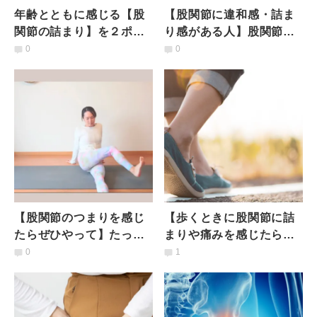
年齢とともに感じる【股
【股関節に違和感・詰ま
関節の詰まり】を２ポー
り感がある人】股関節が
ズで解消！ 運動不足・
スルっと緩む！寝ながら
0
0
姿勢改善もできるほぐし
できる股関節調整ストレ
エクサ
ッチ
【股関節のつまりを感じ
【歩くときに股関節に詰
たらぜひやって】たった
まりや痛みを感じたら】
10回座って回すだけ股関
意識するだけ！股関節の
0
1
節ほぐし
可動性が変わる「歩き方
ヒント」