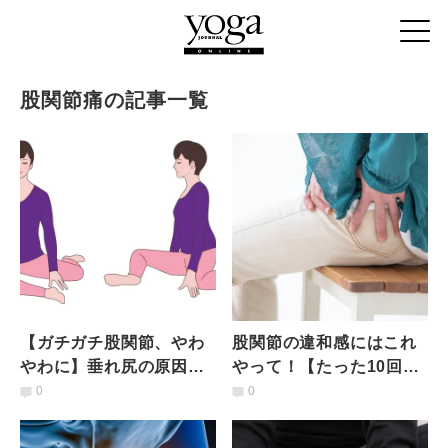
股関節痛の記事一覧
【ガチガチ股関節、やわ
股関節の違和感にはこれ
やわに】垂れ尻の原因は
やって！【たった10回ク
股関節？みるみる柔軟性
ルクルするだけ】股関節8
0
0
がアップ＆美尻になれる
の字エクササイズ
エクサ