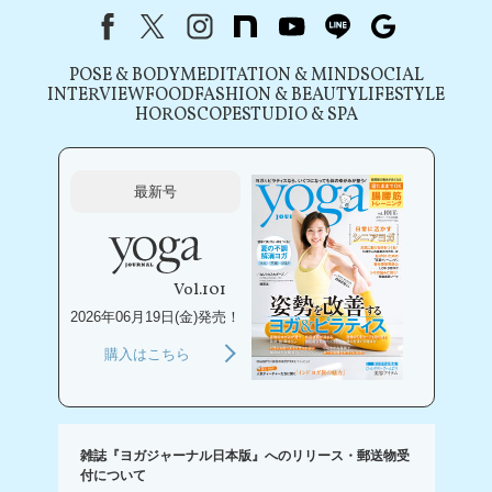
Facebook
X（旧Twitter）
instagram
note
youtube
line
Google
POSE & BODY
MEDITATION & MIND
SOCIAL
INTERVIEW
FOOD
FASHION & BEAUTY
LIFESTYLE
HOROSCOPE
STUDIO & SPA
最新号
Vol.101
2026年06月19日(金)発売！
購入はこちら
雑誌『ヨガジャーナル日本版』へのリリース・郵送物受
付について