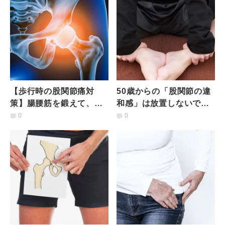
【歩行時の股関節痛対
50歳からの「股関節の違
策】腸腰筋を鍛えて、股
和感」は放置しないで！
関節を曲げるのがツライ
股関節の詰まりや引っか
0
0
を予防する「関節サポー
かりに◎就寝前の股関節
トトレ」
ケア