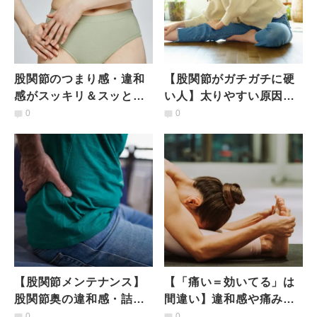
股関節のつまり感・違和
【股関節がガチガチに硬
感がスッキリ＆スッと眠
い人】太りやすい原因は
りやすくなる【寝る前1
股関節？みるみる柔らか
0
0
分】簡単ストレッチ
く＆痩せやすくなるスト
レッチ
【股関節メンテナンス】
【「痛い＝効いてる」は
股関節奥の違和感・詰ま
間違い】違和感や痛みを
りを解消！座ったまま簡
感じやすい膝や股関節に
0
0