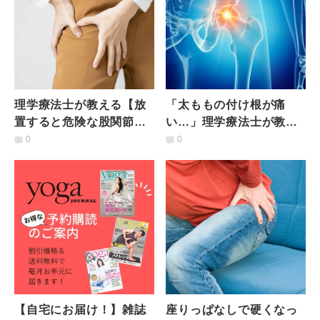
理学療法士が教える【放
「太ももの付け根が痛
置すると危険な股関節
い…」理学療法士が教え
痛】悪化させないために
る正しいセルフケア方法
0
0
知っておきたい知識とス
トレッチ
【自宅にお届け！】雑誌
座りっぱなしで硬くなっ