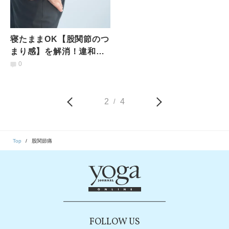
寝たままOK【股関節のつ
まり感】を解消！違和感
を5分ですっきり流す「ヨ
0
ガストレッチ」
2
4
/
Top
股関節痛
FOLLOW US