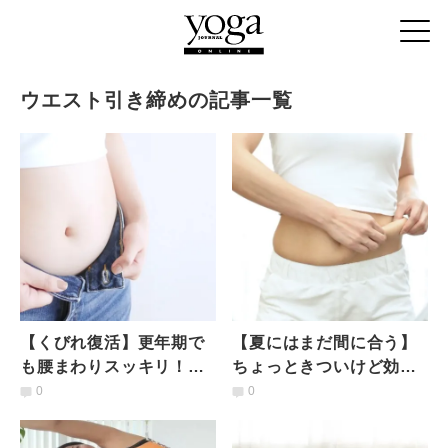
ウエスト引き締めの記事一覧
【くびれ復活】更年期で
【夏にはまだ間に合う】
も腰まわりスッキリ！有
ちょっときついけど効果
酸素＆筋トレハイブリッ
抜群！はみ肉撃退エクサ
0
0
ドエクササイズ
サイズ