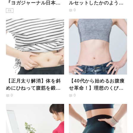
『ヨガジャーナル日本
ルセットしたかのような
版』予約購読のご案内
〈ほっそりウエスト〉を
0
PR
作る簡単エクササイズ
【正月太り解消】体を斜
【40代から始めるお腹痩
めにひねって腹筋を鍛え
せ革命！】理想のくびれ
る！ウエスト引き締めエ
を手に入れる簡単エクサ
0
0
クササイズ
サイズ