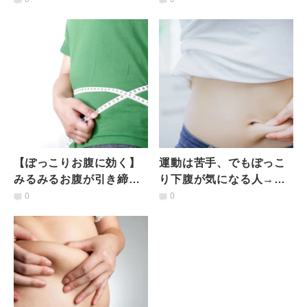
ッキリエクササイズ3選
を落とす簡単エクササイ
ズ
【ぽっこりお腹に効く】
運動は苦手、でもぽっこ
みるみるお腹が引き締ま
り下腹が気になる人→簡
る！〈前鋸筋〉にアプロ
単だけど効く！本気で下
0
0
ーチするダウンドッグア
腹を凹ますエクササイズ
レンジ