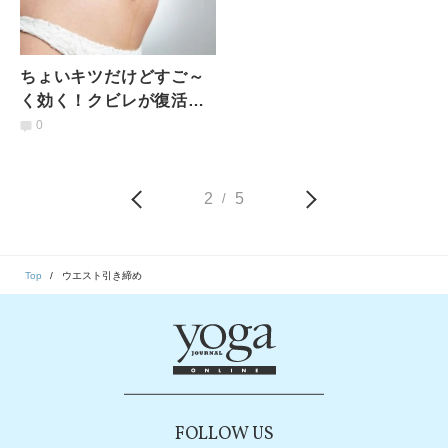
ちょいキツだけどすご～
く効く！クビレが復活す
る【肘付きサイドプラン
0
ク】
2
5
/
Top
ウエスト引き締め
FOLLOW US