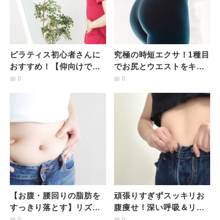
ピラティス初心者さんに
究極の時短エクサ！1種目
おすすめ！【仰向けでラ
でお尻とウエストをキュ
クラク】ウエストくびれ
っと引き締め！【クラム
0
0
ゲットエクササイズ
シェルツイストエクササ
イズ】
【お腹・腰回りの脂肪を
頑張りすぎずスッキリお
すっきり落とす】リズム
腹痩せ！深い呼吸＆リズ
運動でお腹＆腰まわりス
ム運動で腰まわりの脂肪
0
0