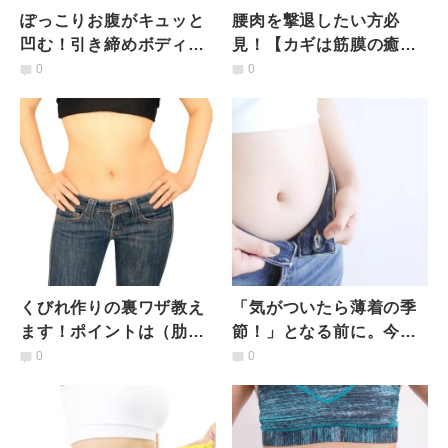
ぽっこりお腹がキュッと
腰肉を撃退したい方必
凹む！引き締めボディを
見！【カギは筋膜の癒
手に入れる腸腰筋エクサ
着】腰まわりの贅肉がみ
0
0
サイズ
るみる落ちる筋膜ほぐし
エクササイズ
くびれ作りの裏ワザ教え
「気がついたら薄着の季
ます！ポイントは（肋
節！」となる前に。今か
骨）筆者自身が成功した
ら習慣にしておこう！ぽ
0
0
「くびれ」を叶える呼吸
っこりお腹スッキリエク
法
ササイズ