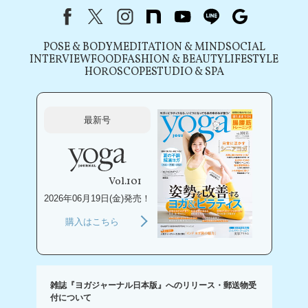
Facebook
X（旧Twitter）
instagram
note
youtube
line
Google
POSE & BODY
MEDITATION & MIND
SOCIAL
INTERVIEW
FOOD
FASHION & BEAUTY
LIFESTYLE
HOROSCOPE
STUDIO & SPA
最新号
Vol.101
2026年06月19日(金)発売！
購入はこちら
雑誌『ヨガジャーナル日本版』へのリリース・郵送物受
付について