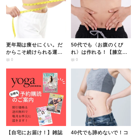
更年期は痩せにくい。だ
50代でも〈お腹のくび
からこそ続けられる運動
れ〉は作れる！【膝立ち
を！【仰向けでOK】本気
になって横に倒れるだ
0
0
のお腹痩せエクササイズ3
け】腹斜筋エクササイズ
選
【自宅にお届け！】雑誌
40代でも諦めないで！コ