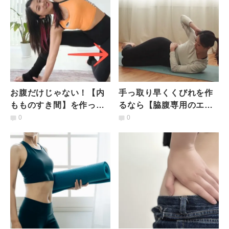
お腹だけじゃない！【内
手っ取り早くくびれを作
もものすき間】を作って
るなら【脇腹専用のエク
理想のスタイルに「お腹
ササイズ】を！みるみる
0
0
＆内もも同時痩せ」ほぐ
脂肪が落ちるサイドクラ
し
ンチ